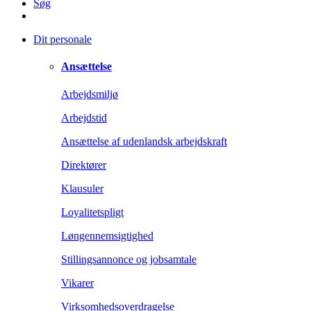
Søg
Dit personale
Ansættelse
Arbejdsmiljø
Arbejdstid
Ansættelse af udenlandsk arbejdskraft
Direktører
Klausuler
Loyalitetspligt
Løngennemsigtighed
Stillingsannonce og jobsamtale
Vikarer
Virksomhedsoverdragelse