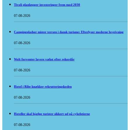
Tivoli planlægger investeringer frem mod 2030
07-08-2026
Campingpladser mister terræn i dansk turisme: Efterlyser moderne lovgivning
07-08-2026
Wolt forventer lavere vækst efter rekordår
07-08-2026
Hotel i Ribe knækker rekrutteringskoden
07-08-2026
Hoteller skal hjælpe turister sikkert ud på cykelstierne
07-08-2026