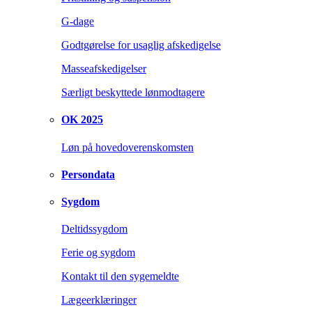
G-dage
Godtgørelse for usaglig afskedigelse
Masseafskedigelser
Særligt beskyttede lønmodtagere
OK 2025
Løn på hovedoverenskomsten
Persondata
Sygdom
Deltidssygdom
Ferie og sygdom
Kontakt til den sygemeldte
Lægeerklæringer