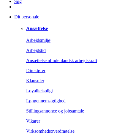
Søg
Dit personale
Ansættelse
Arbejdsmiljø
Arbejdstid
Ansættelse af udenlandsk arbejdskraft
Direktører
Klausuler
Loyalitetspligt
Løngennemsigtighed
Stillingsannonce og jobsamtale
Vikarer
Virksomhedsoverdragelse