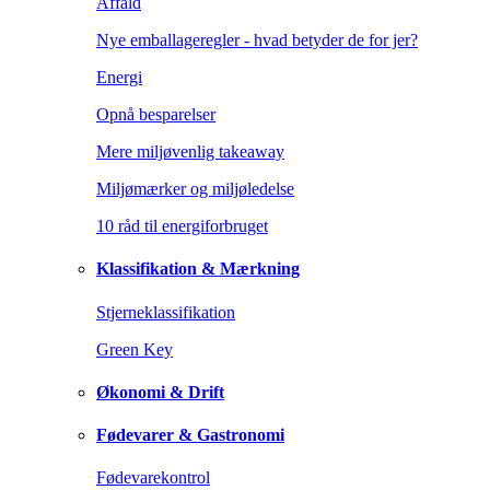
Affald
Nye emballageregler - hvad betyder de for jer?
Energi
Opnå besparelser
Mere miljøvenlig takeaway
Miljømærker og miljøledelse
10 råd til energiforbruget
Klassifikation & Mærkning
Stjerneklassifikation
Green Key
Økonomi & Drift
Fødevarer & Gastronomi
Fødevarekontrol