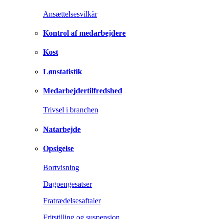
Ansættelsesvilkår
Kontrol af medarbejdere
Kost
Lønstatistik
Medarbejdertilfredshed
Trivsel i branchen
Natarbejde
Opsigelse
Bortvisning
Dagpengesatser
Fratrædelsesaftaler
Fritstilling og suspension