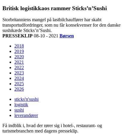
Britisk logistikkaos rammer Sticks’n’Sushi
Storbritanniens mangel på lastbilchauffører har skabt
transportudfordringer, som nu får konsekvenser for den danske
sushikæde Sticks’n’Sushi.
PRESSEKLIP
08-10 - 2021
Børsen
2018
2019
2020
2021
2022
2023
2024
2025
2026
sticks'n'sushi
logistik
sushi
leverandører
Få indblik i, hvad der rører sig i hotel-, restaurant- og
turismebranchen med dagens presseklip.