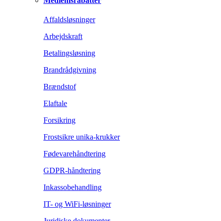
Medlemsrabatter
Affaldsløsninger
Arbejdskraft
Betalingsløsning
Brandrådgivning
Brændstof
Elaftale
Forsikring
Frostsikre unika-krukker
Fødevarehåndtering
GDPR-håndtering
Inkassobehandling
IT- og WiFi-løsninger
Juridiske dokumenter