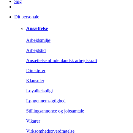
Søg
Dit personale
Ansættelse
Arbejdsmiljø
Arbejdstid
Ansættelse af udenlandsk arbejdskraft
Direktører
Klausuler
Loyalitetspligt
Løngennemsigtighed
Stillingsannonce og jobsamtale
Vikarer
Virksomhedsoverdragelse