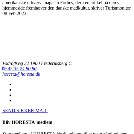
amerikanske erhvervsmagasin Forbes, der i en artikel på deres
hjemmeside fremhæver den danske madkultur, skriver Turistmonitor.
08 Feb 2023
Vodroffsvej 32 1900 Frederiksberg C
+45 35 24 80 80
horesta@horesta.dk
SEND SIKKER MAIL
Bliv HORESTA-medlem
Som medlem af HORESTA får du adgang til et team af advokater