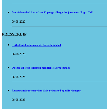
Din virksomhed kan måske få penge tilbage for jeres emballageaffald
06-08-2026
PRESSEKLIP
Ruths Hotel udnævner sin første hotelchef
06-08-2026
Odense vil løfte turismen med flere overnatninger
06-08-2026
Restaurantbranchen viser både robusthed og udfordringer
06-08-2026