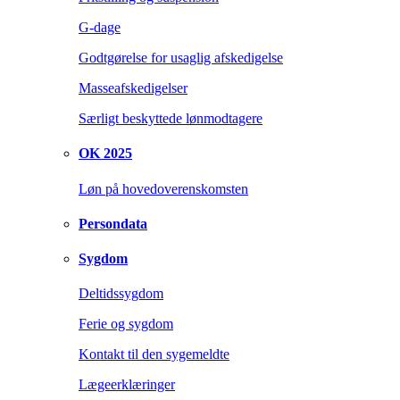
G-dage
Godtgørelse for usaglig afskedigelse
Masseafskedigelser
Særligt beskyttede lønmodtagere
OK 2025
Løn på hovedoverenskomsten
Persondata
Sygdom
Deltidssygdom
Ferie og sygdom
Kontakt til den sygemeldte
Lægeerklæringer