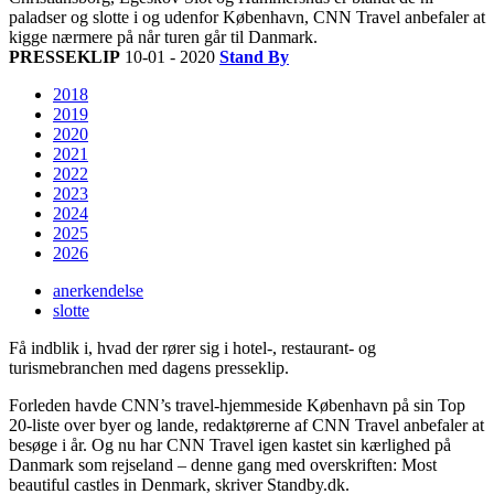
paladser og slotte i og udenfor København, CNN Travel anbefaler at
kigge nærmere på når turen går til Danmark.
PRESSEKLIP
10-01 - 2020
Stand By
2018
2019
2020
2021
2022
2023
2024
2025
2026
anerkendelse
slotte
Få indblik i, hvad der rører sig i hotel-, restaurant- og
turismebranchen med dagens presseklip.
Forleden havde CNN’s travel-hjemmeside København på sin Top
20-liste over byer og lande, redaktørerne af CNN Travel anbefaler at
besøge i år. Og nu har CNN Travel igen kastet sin kærlighed på
Danmark som rejseland – denne gang med overskriften: Most
beautiful castles in Denmark, skriver Standby.dk.