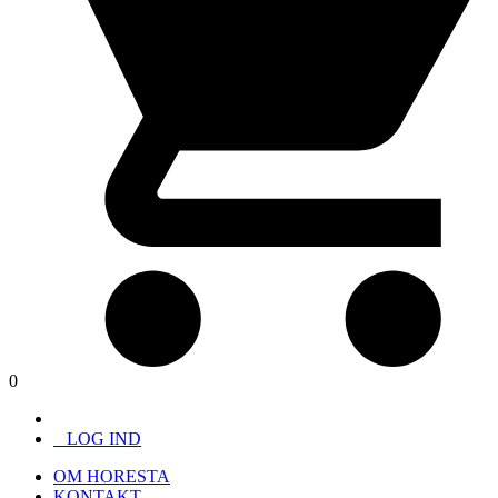
0
LOG IND
OM HORESTA
KONTAKT