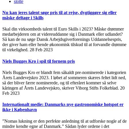
slotte
Nu kan jeres talent søge pris til at rejse, dygtiggøre sig eller
måske deltage i Skills
Skal din virksomheds talent til Euro Skills i 2023? Måske drømmer
medarbejderen om at videreuddanne sig i Danmark eller udlandet?
Så kan de nu søge Dansk Arbejdsgiverforenings Uddannelsespris,
der giver ham eller hende økonomisk tilskud til at forvandle drømme
til virkelighed.
28 Feb 2023
Niels Bugges Kro i spil til fornem pris
Niels Bugges Kro er blandt fem såkaldt pre-nominerede i kategorien
Årets Landevejskro 2023. I løbet af sommeren skæres feltet lidt ned,
så der bliver færre nominerede, og til efteråret kommer så selve
kåringen af Årets Landevejskro, skriver Viborg Stifts Folkeblad.
20
Feb 2023
Internationalt medie: Danmarks nye gastronomiske hotspot er
ikke i København
”Nomas lukning er den perfekte anledning til at udforske nogle af de
mindre kendte egne af Danmark.” Sådan lyder ordene i det