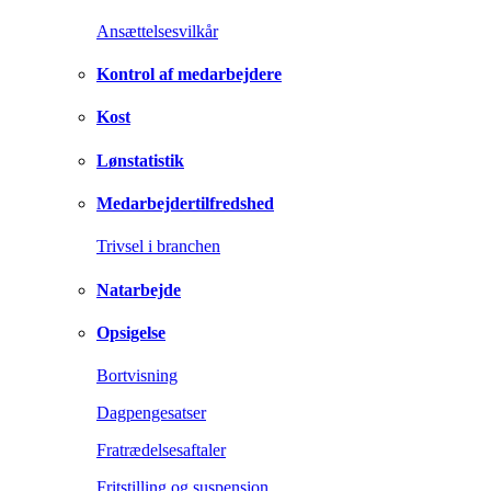
Ansættelsesvilkår
Kontrol af medarbejdere
Kost
Lønstatistik
Medarbejdertilfredshed
Trivsel i branchen
Natarbejde
Opsigelse
Bortvisning
Dagpengesatser
Fratrædelsesaftaler
Fritstilling og suspension