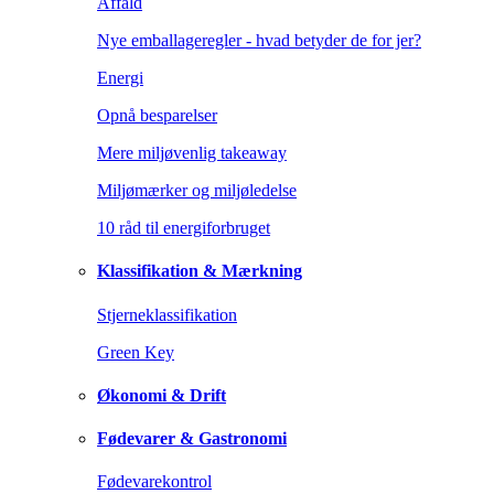
Affald
Nye emballageregler - hvad betyder de for jer?
Energi
Opnå besparelser
Mere miljøvenlig takeaway
Miljømærker og miljøledelse
10 råd til energiforbruget
Klassifikation & Mærkning
Stjerneklassifikation
Green Key
Økonomi & Drift
Fødevarer & Gastronomi
Fødevarekontrol