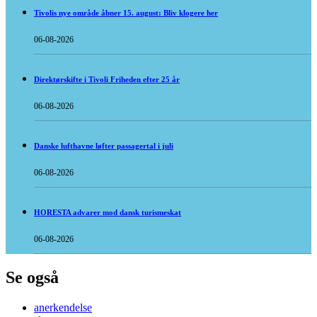
Tivolis nye område åbner 15. august: Bliv klogere her
06-08-2026
Direktørskifte i Tivoli Friheden efter 25 år
06-08-2026
Danske lufthavne løfter passagertal i juli
06-08-2026
HORESTA advarer mod dansk turismeskat
06-08-2026
Se også
anerkendelse