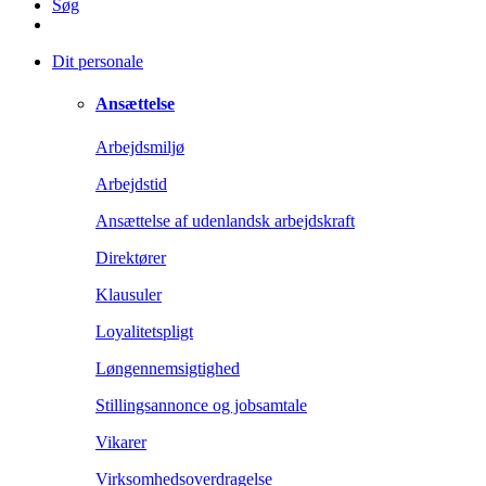
Søg
Dit personale
Ansættelse
Arbejdsmiljø
Arbejdstid
Ansættelse af udenlandsk arbejdskraft
Direktører
Klausuler
Loyalitetspligt
Løngennemsigtighed
Stillingsannonce og jobsamtale
Vikarer
Virksomhedsoverdragelse