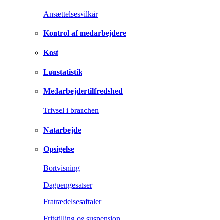
Ansættelsesvilkår
Kontrol af medarbejdere
Kost
Lønstatistik
Medarbejdertilfredshed
Trivsel i branchen
Natarbejde
Opsigelse
Bortvisning
Dagpengesatser
Fratrædelsesaftaler
Fritstilling og suspension