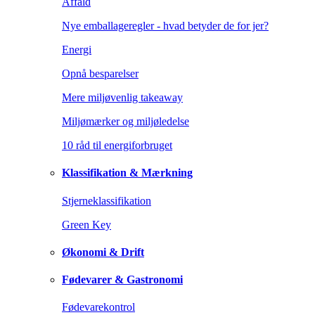
Affald
Nye emballageregler - hvad betyder de for jer?
Energi
Opnå besparelser
Mere miljøvenlig takeaway
Miljømærker og miljøledelse
10 råd til energiforbruget
Klassifikation & Mærkning
Stjerneklassifikation
Green Key
Økonomi & Drift
Fødevarer & Gastronomi
Fødevarekontrol