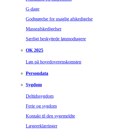
G-dage
Godtgørelse for usaglig afskedigelse
Masseafskedigelser
Særligt beskyttede lønmodtagere
OK 2025
Løn på hovedoverenskomsten
Persondata
Sygdom
Deltidssygdom
Ferie og sygdom
Kontakt til den sygemeldte
Lægeerklæringer