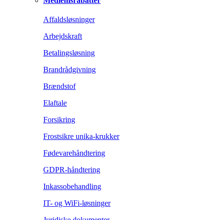
Medlemsrabatter
Affaldsløsninger
Arbejdskraft
Betalingsløsning
Brandrådgivning
Brændstof
Elaftale
Forsikring
Frostsikre unika-krukker
Fødevarehåndtering
GDPR-håndtering
Inkassobehandling
IT- og WiFi-løsninger
Juridiske dokumenter