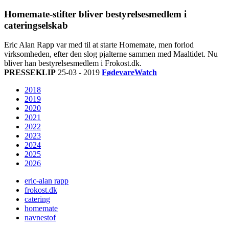
Homemate-stifter bliver bestyrelsesmedlem i
cateringselskab
Eric Alan Rapp var med til at starte Homemate, men forlod
virksomheden, efter den slog pjalterne sammen med Maaltidet. Nu
bliver han bestyrelsesmedlem i Frokost.dk.
PRESSEKLIP
25-03 - 2019
FødevareWatch
2018
2019
2020
2021
2022
2023
2024
2025
2026
eric-alan rapp
frokost.dk
catering
homemate
navnestof