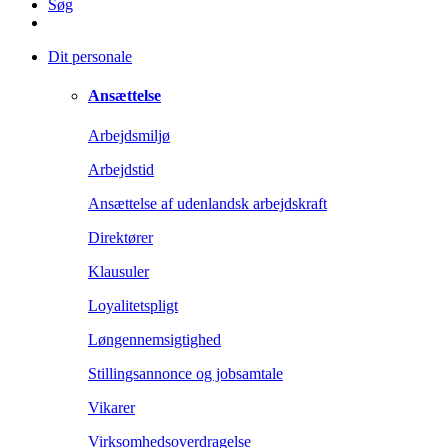
Søg
Dit personale
Ansættelse
Arbejdsmiljø
Arbejdstid
Ansættelse af udenlandsk arbejdskraft
Direktører
Klausuler
Loyalitetspligt
Løngennemsigtighed
Stillingsannonce og jobsamtale
Vikarer
Virksomhedsoverdragelse