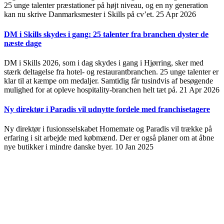
25 unge talenter præstationer på højt niveau, og en ny generation
kan nu skrive Danmarksmester i Skills på cv’et.
25 Apr 2026
DM i Skills skydes i gang: 25 talenter fra branchen dyster de
næste dage
DM i Skills 2026, som i dag skydes i gang i Hjørring, sker med
stærk deltagelse fra hotel- og restaurantbranchen. 25 unge talenter er
klar til at kæmpe om medaljer. Samtidig får tusindvis af besøgende
mulighed for at opleve hospitality-branchen helt tæt på.
21 Apr 2026
Ny direktør i Paradis vil udnytte fordele med franchisetagere
Ny direktør i fusionsselskabet Homemate og Paradis vil trække på
erfaring i sit arbejde med købmænd. Der er også planer om at åbne
nye butikker i mindre danske byer.
10 Jan 2025