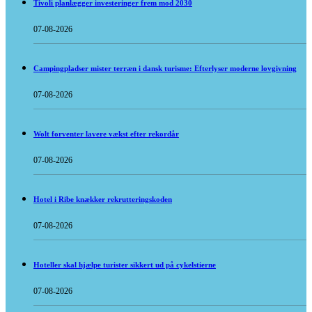
Tivoli planlægger investeringer frem mod 2030
07-08-2026
Campingpladser mister terræn i dansk turisme: Efterlyser moderne lovgivning
07-08-2026
Wolt forventer lavere vækst efter rekordår
07-08-2026
Hotel i Ribe knækker rekrutteringskoden
07-08-2026
Hoteller skal hjælpe turister sikkert ud på cykelstierne
07-08-2026