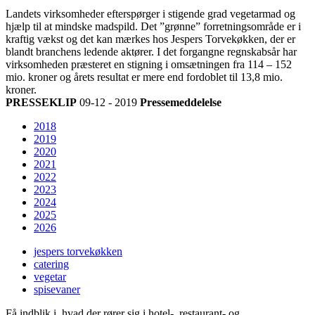
Landets virksomheder efterspørger i stigende grad vegetarmad og
hjælp til at mindske madspild. Det ”grønne” forretningsområde er i
kraftig vækst og det kan mærkes hos Jespers Torvekøkken, der er
blandt branchens ledende aktører. I det forgangne regnskabsår har
virksomheden præsteret en stigning i omsætningen fra 114 – 152
mio. kroner og årets resultat er mere end fordoblet til 13,8 mio.
kroner.
PRESSEKLIP
09-12 - 2019
Pressemeddelelse
2018
2019
2020
2021
2022
2023
2024
2025
2026
jespers torvekøkken
catering
vegetar
spisevaner
Få indblik i, hvad der rører sig i hotel-, restaurant- og