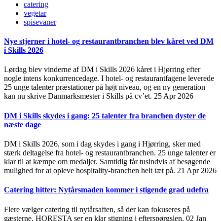
catering
vegetar
spisevaner
Nye stjerner i hotel- og restaurantbranchen blev kåret ved DM
i Skills 2026
Lørdag blev vinderne af DM i Skills 2026 kåret i Hjørring efter
nogle intens konkurrencedage. I hotel- og restaurantfagene leverede
25 unge talenter præstationer på højt niveau, og en ny generation
kan nu skrive Danmarksmester i Skills på cv’et.
25 Apr 2026
DM i Skills skydes i gang: 25 talenter fra branchen dyster de
næste dage
DM i Skills 2026, som i dag skydes i gang i Hjørring, sker med
stærk deltagelse fra hotel- og restaurantbranchen. 25 unge talenter er
klar til at kæmpe om medaljer. Samtidig får tusindvis af besøgende
mulighed for at opleve hospitality-branchen helt tæt på.
21 Apr 2026
Catering hitter: Nytårsmaden kommer i stigende grad udefra
Flere vælger catering til nytårsaften, så der kan fokuseres på
gæsterne. HORESTA ser en klar stigning i efterspørgslen.
02 Jan