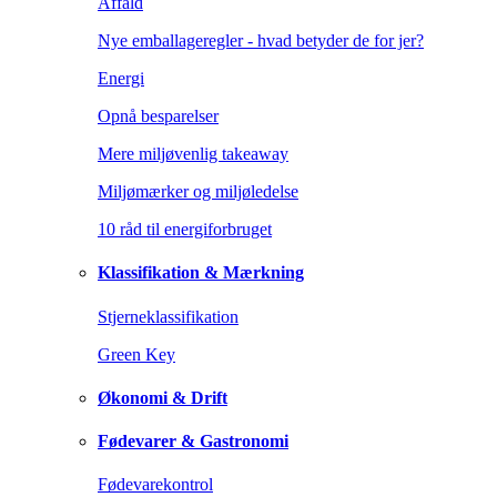
Affald
Nye emballageregler - hvad betyder de for jer?
Energi
Opnå besparelser
Mere miljøvenlig takeaway
Miljømærker og miljøledelse
10 råd til energiforbruget
Klassifikation & Mærkning
Stjerneklassifikation
Green Key
Økonomi & Drift
Fødevarer & Gastronomi
Fødevarekontrol