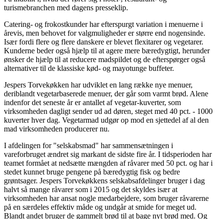
turismebranchen med dagens presseklip.
Catering- og frokostkunder har efterspurgt variation i menuerne i
årevis, men behovet for valgmuligheder er større end nogensinde.
Især fordi flere og flere danskere er blevet flexitarer og vegetarer.
Kunderne beder også hjælp til at agere mere bæredygtigt, herunder
ønsker de hjælp til at reducere madspildet og de efterspørger også
alternativer til de klassiske kød- og mayotunge buffeter.
Jespers Torvekøkken har udviklet en lang række nye menuer,
deriblandt vegetarbaserede menuer, der går som varmt brød. Alene
indenfor det seneste år er antallet af vegetar-kuverter, som
virksomheden dagligt sender ud ad døren, steget med 40 pct. - 1000
kuverter hver dag. Vegetarmad udgør op mod en sjettedel af al den
mad virksomheden producerer nu.
I afdelingen for "selskabsmad" har sammensætningen i
vareforbruget ændret sig markant de sidste fire år. I tidsperioden har
teamet formået at nedsætte mængden af råvarer med 50 pct. og har i
stedet kunnet bruge pengene på bæredygtig fisk og bedre
grøntsager. Jespers Torvekøkkens selskabsafdelinger bruger i dag
halvt så mange råvarer som i 2015 og det skyldes især at
virksomheden har ansat nogle medarbejdere, som bruger råvarerne
på en særdeles effektiv måde og undgår at smide for meget ud.
Blandt andet bruger de gammelt brød til at bage nyt brød med. Og