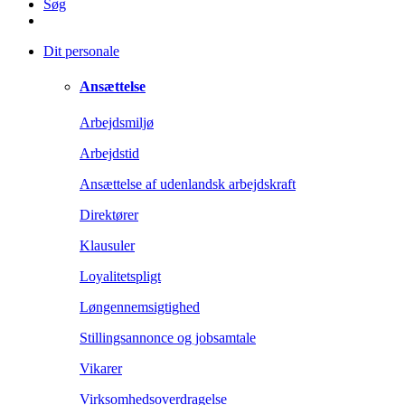
Søg
Dit personale
Ansættelse
Arbejdsmiljø
Arbejdstid
Ansættelse af udenlandsk arbejdskraft
Direktører
Klausuler
Loyalitetspligt
Løngennemsigtighed
Stillingsannonce og jobsamtale
Vikarer
Virksomhedsoverdragelse