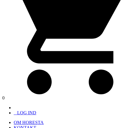
0
LOG IND
OM HORESTA
KONTAKT