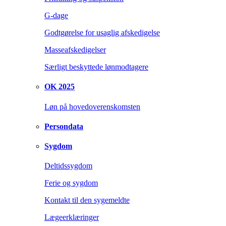
G-dage
Godtgørelse for usaglig afskedigelse
Masseafskedigelser
Særligt beskyttede lønmodtagere
OK 2025
Løn på hovedoverenskomsten
Persondata
Sygdom
Deltidssygdom
Ferie og sygdom
Kontakt til den sygemeldte
Lægeerklæringer