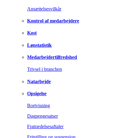
Ansættelsesvilkår
Kontrol af medarbejdere
Kost
Lønstatistik
Medarbejdertilfredshed
Trivsel i branchen
Natarbejde
Opsigelse
Bortvisning
Dagpengesatser
Fratrædelsesaftaler
Fritstilling og suspension