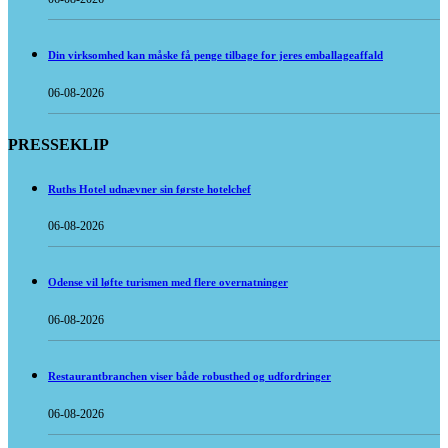
Din virksomhed kan måske få penge tilbage for jeres emballageaffald
06-08-2026
PRESSEKLIP
Ruths Hotel udnævner sin første hotelchef
06-08-2026
Odense vil løfte turismen med flere overnatninger
06-08-2026
Restaurantbranchen viser både robusthed og udfordringer
06-08-2026