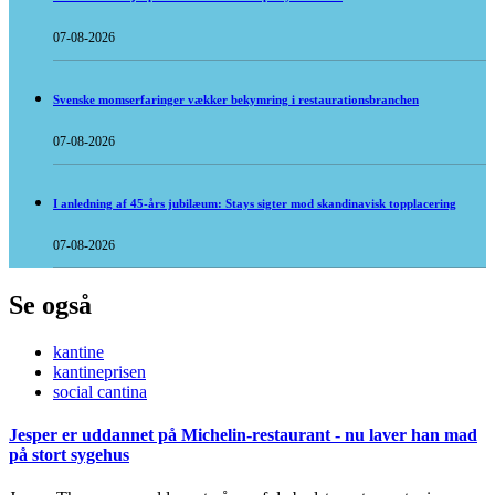
07-08-2026
Svenske momserfaringer vækker bekymring i restaurationsbranchen
07-08-2026
I anledning af 45-års jubilæum: Stays sigter mod skandinavisk topplacering
07-08-2026
Se også
kantine
kantineprisen
social cantina
Jesper er uddannet på Michelin-restaurant - nu laver han mad
på stort sygehus