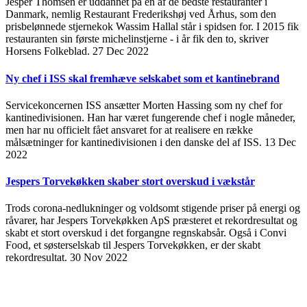
Jesper Thomsen er uddannet på en af de bedste restauranter i
Danmark, nemlig Restaurant Frederikshøj ved Århus, som den
prisbelønnede stjernekok Wassim Hallal står i spidsen for. I 2015 fik
restauranten sin første michelinstjerne - i år fik den to, skriver
Horsens Folkeblad.
27 Dec 2022
Ny chef i ISS skal fremhæve selskabet som et kantinebrand
Servicekoncernen ISS ansætter Morten Hassing som ny chef for
kantinedivisionen. Han har været fungerende chef i nogle måneder,
men har nu officielt fået ansvaret for at realisere en række
målsætninger for kantinedivisionen i den danske del af ISS.
13 Dec
2022
Jespers Torvekøkken skaber stort overskud i vækstår
Trods corona-nedlukninger og voldsomt stigende priser på energi og
råvarer, har Jespers Torvekøkken ApS præsteret et rekordresultat og
skabt et stort overskud i det forgangne regnskabsår. Også i Convi
Food, et søsterselskab til Jespers Torvekøkken, er der skabt
rekordresultat.
30 Nov 2022