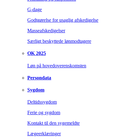
G-dage
Godtgørelse for usaglig afskedigelse
Masseafskedigelser
Særligt beskyttede lønmodtagere
OK 2025
Løn på hovedoverenskomsten
Persondata
Sygdom
Deltidssygdom
Ferie og sygdom
Kontakt til den sygemeldte
Lægeerklæringer