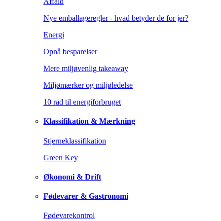
Affald
Nye emballageregler - hvad betyder de for jer?
Energi
Opnå besparelser
Mere miljøvenlig takeaway
Miljømærker og miljøledelse
10 råd til energiforbruget
Klassifikation & Mærkning
Stjerneklassifikation
Green Key
Økonomi & Drift
Fødevarer & Gastronomi
Fødevarekontrol