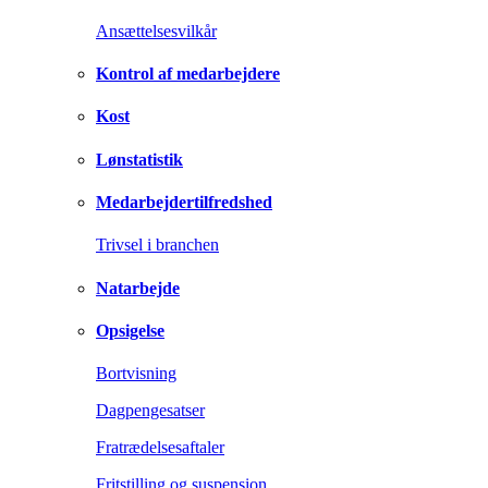
Ansættelsesvilkår
Kontrol af medarbejdere
Kost
Lønstatistik
Medarbejdertilfredshed
Trivsel i branchen
Natarbejde
Opsigelse
Bortvisning
Dagpengesatser
Fratrædelsesaftaler
Fritstilling og suspension