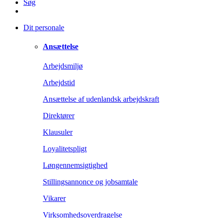
Søg
Dit personale
Ansættelse
Arbejdsmiljø
Arbejdstid
Ansættelse af udenlandsk arbejdskraft
Direktører
Klausuler
Loyalitetspligt
Løngennemsigtighed
Stillingsannonce og jobsamtale
Vikarer
Virksomhedsoverdragelse