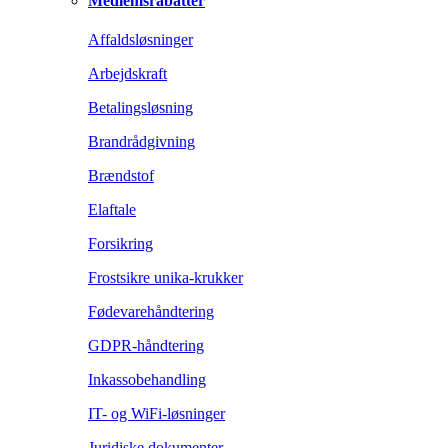
Medlemsrabatter
Affaldsløsninger
Arbejdskraft
Betalingsløsning
Brandrådgivning
Brændstof
Elaftale
Forsikring
Frostsikre unika-krukker
Fødevarehåndtering
GDPR-håndtering
Inkassobehandling
IT- og WiFi-løsninger
Juridiske dokumenter