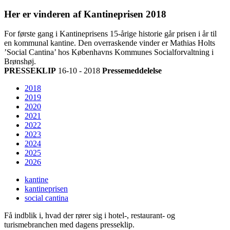
Her er vinderen af Kantineprisen 2018
For første gang i Kantineprisens 15-årige historie går prisen i år til
en kommunal kantine. Den overraskende vinder er Mathias Holts
’Social Cantina’ hos Københavns Kommunes Socialforvaltning i
Brønshøj.
PRESSEKLIP
16-10 - 2018
Pressemeddelelse
2018
2019
2020
2021
2022
2023
2024
2025
2026
kantine
kantineprisen
social cantina
Få indblik i, hvad der rører sig i hotel-, restaurant- og
turismebranchen med dagens presseklip.