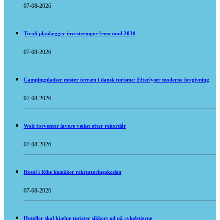
07-08-2026
Tivoli planlægger investeringer frem mod 2030
07-08-2026
Campingpladser mister terræn i dansk turisme: Efterlyser moderne lovgivning
07-08-2026
Wolt forventer lavere vækst efter rekordår
07-08-2026
Hotel i Ribe knækker rekrutteringskoden
07-08-2026
Hoteller skal hjælpe turister sikkert ud på cykelstierne