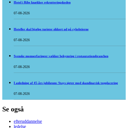
Hotel i Ribe knækker rekrutteringskoden
07-08-2026
Hoteller skal hjælpe turister sikkert ud på cykelstierne
07-08-2026
Svenske momserfaringer vækker bekymring i restaurationsbranchen
07-08-2026
I anledning af 45-års jubilæum: Stays sigter mod skandinavisk topplacering
07-08-2026
Se også
efteruddannelse
ledelse