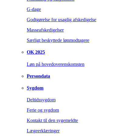
G-dage
Godtgørelse for usaglig afskedigelse
Masseafskedigelser
Særligt beskyttede lønmodtagere
OK 2025
Løn på hovedoverenskomsten
Persondata
Sygdom
Deltidssygdom
Ferie og sygdom
Kontakt til den sygemeldte
Lægeerklæringer