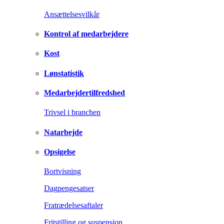
Ansættelsesvilkår
Kontrol af medarbejdere
Kost
Lønstatistik
Medarbejdertilfredshed
Trivsel i branchen
Natarbejde
Opsigelse
Bortvisning
Dagpengesatser
Fratrædelsesaftaler
Fritstilling og suspension