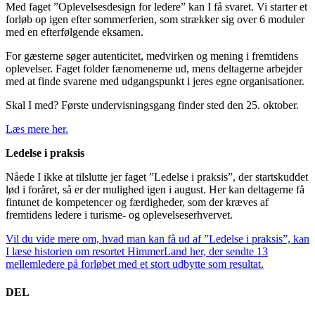
Med faget ”Oplevelsesdesign for ledere” kan I få svaret. Vi starter et
forløb op igen efter sommerferien, som strækker sig over 6 moduler
med en efterfølgende eksamen.
For gæsterne søger autenticitet, medvirken og mening i fremtidens
oplevelser. Faget folder fænomenerne ud, mens deltagerne arbejder
med at finde svarene med udgangspunkt i jeres egne organisationer.
Skal I med? Første undervisningsgang finder sted den 25. oktober.
Læs mere her
.
Ledelse i praksis
Nåede I ikke at tilslutte jer faget ”Ledelse i praksis”, der startskuddet
lød i foråret, så er der mulighed igen i august. Her kan deltagerne få
fintunet de kompetencer og færdigheder, som der kræves af
fremtidens ledere i turisme- og oplevelseserhvervet.
Vil du vide mere om, hvad man kan få ud af ”Ledelse i praksis”, kan
I læse historien om resortet HimmerLand her, der sendte 13
mellemledere på forløbet med et stort udbytte som resultat.
DEL