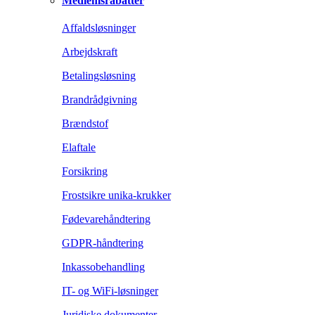
Medlemsrabatter
Affaldsløsninger
Arbejdskraft
Betalingsløsning
Brandrådgivning
Brændstof
Elaftale
Forsikring
Frostsikre unika-krukker
Fødevarehåndtering
GDPR-håndtering
Inkassobehandling
IT- og WiFi-løsninger
Juridiske dokumenter