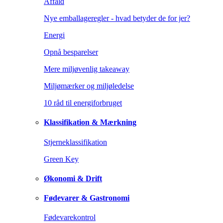
Affald
Nye emballageregler - hvad betyder de for jer?
Energi
Opnå besparelser
Mere miljøvenlig takeaway
Miljømærker og miljøledelse
10 råd til energiforbruget
Klassifikation & Mærkning
Stjerneklassifikation
Green Key
Økonomi & Drift
Fødevarer & Gastronomi
Fødevarekontrol