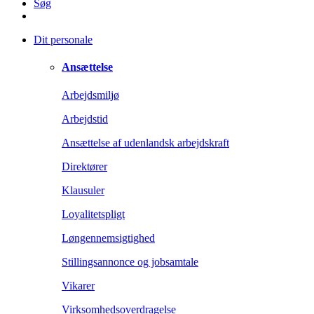
Søg
Dit personale
Ansættelse
Arbejdsmiljø
Arbejdstid
Ansættelse af udenlandsk arbejdskraft
Direktører
Klausuler
Loyalitetspligt
Løngennemsigtighed
Stillingsannonce og jobsamtale
Vikarer
Virksomhedsoverdragelse