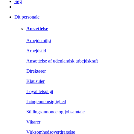
Søg
Dit personale
Ansættelse
Arbejdsmiljø
Arbejdstid
Ansættelse af udenlandsk arbejdskraft
Direktører
Klausuler
Loyalitetspligt
Løngennemsigtighed
Stillingsannonce og jobsamtale
Vikarer
Virksomhedsoverdragelse