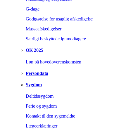
G-dage
Godtgørelse for usaglig afskedigelse
Masseafskedigelser
Særligt beskyttede lønmodtagere
OK 2025
Løn på hovedoverenskomsten
Persondata
Sygdom
Deltidssygdom
Ferie og sygdom
Kontakt til den sygemeldte
Lægeerklæringer