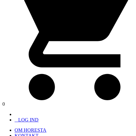
0
LOG IND
OM HORESTA
KONTAKT