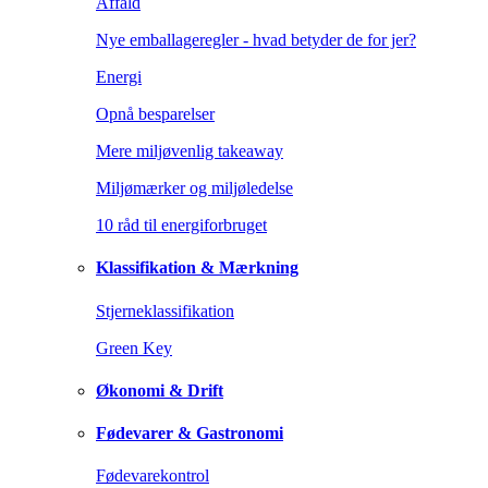
Affald
Nye emballageregler - hvad betyder de for jer?
Energi
Opnå besparelser
Mere miljøvenlig takeaway
Miljømærker og miljøledelse
10 råd til energiforbruget
Klassifikation & Mærkning
Stjerneklassifikation
Green Key
Økonomi & Drift
Fødevarer & Gastronomi
Fødevarekontrol