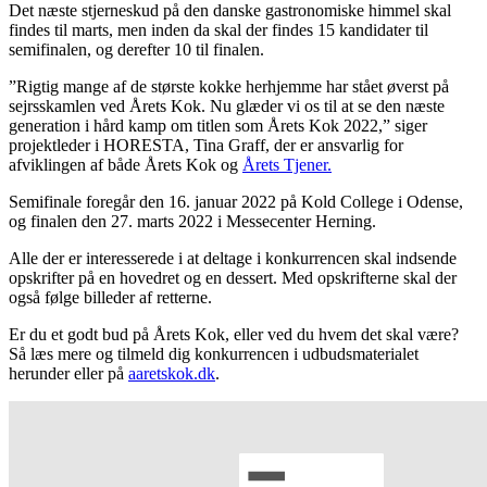
Det næste stjerneskud på den danske gastronomiske himmel skal
findes til marts, men inden da skal der findes 15 kandidater til
semifinalen, og derefter 10 til finalen.
”Rigtig mange af de største kokke herhjemme har stået øverst på
sejrsskamlen ved Årets Kok. Nu glæder vi os til at se den næste
generation i hård kamp om titlen som Årets Kok 2022,” siger
projektleder i HORESTA, Tina Graff, der er ansvarlig for
afviklingen af både Årets Kok og
Årets Tjener.
Semifinale foregår den 16. januar 2022 på Kold College i Odense,
og finalen den 27. marts 2022 i Messecenter Herning.
Alle der er interesserede i at deltage i konkurrencen skal indsende
opskrifter på en hovedret og en dessert. Med opskrifterne skal der
også følge billeder af retterne.
Er du et godt bud på Årets Kok, eller ved du hvem det skal være?
Så læs mere og tilmeld dig konkurrencen i udbudsmaterialet
herunder eller på
aaretskok.dk
.