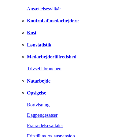
Ansættelsesvilkår
Kontrol af medarbejdere
Kost
Lønstatistik
Medarbejdertilfredshed
Trivsel i branchen
Natarbejde
Opsigelse
Bortvisning
Dagpengesatser
Fratrædelsesaftaler
Fritstilling og suspension