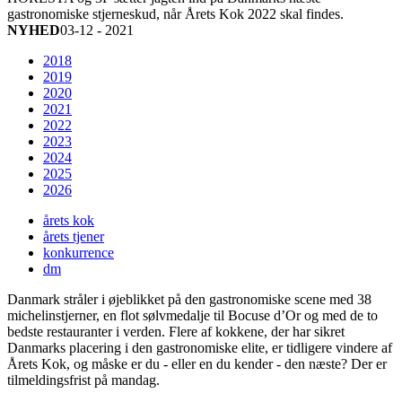
gastronomiske stjerneskud, når Årets Kok 2022 skal findes.
NYHED
03-12 - 2021
2018
2019
2020
2021
2022
2023
2024
2025
2026
årets kok
årets tjener
konkurrence
dm
Danmark stråler i øjeblikket på den gastronomiske scene med 38
michelinstjerner, en flot sølvmedalje til Bocuse d’Or og med de to
bedste restauranter i verden. Flere af kokkene, der har sikret
Danmarks placering i den gastronomiske elite, er tidligere vindere af
Årets Kok, og måske er du - eller en du kender - den næste? Der er
tilmeldingsfrist på mandag.