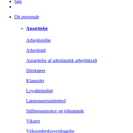
Søg
Dit personale
Ansættelse
Arbejdsmiljø
Arbejdstid
Ansættelse af udenlandsk arbejdskraft
Direktører
Klausuler
Loyalitetspligt
Løngennemsigtighed
Stillingsannonce og jobsamtale
Vikarer
Virksomhedsoverdragelse