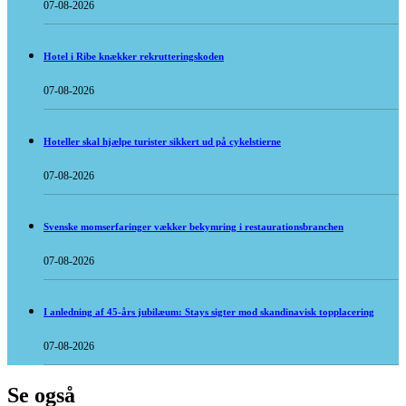
07-08-2026
Hotel i Ribe knækker rekrutteringskoden
07-08-2026
Hoteller skal hjælpe turister sikkert ud på cykelstierne
07-08-2026
Svenske momserfaringer vækker bekymring i restaurationsbranchen
07-08-2026
I anledning af 45-års jubilæum: Stays sigter mod skandinavisk topplacering
07-08-2026
Se også