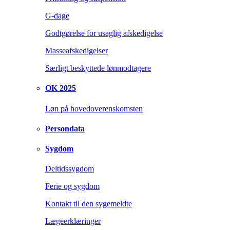
G-dage
Godtgørelse for usaglig afskedigelse
Masseafskedigelser
Særligt beskyttede lønmodtagere
OK 2025
Løn på hovedoverenskomsten
Persondata
Sygdom
Deltidssygdom
Ferie og sygdom
Kontakt til den sygemeldte
Lægeerklæringer