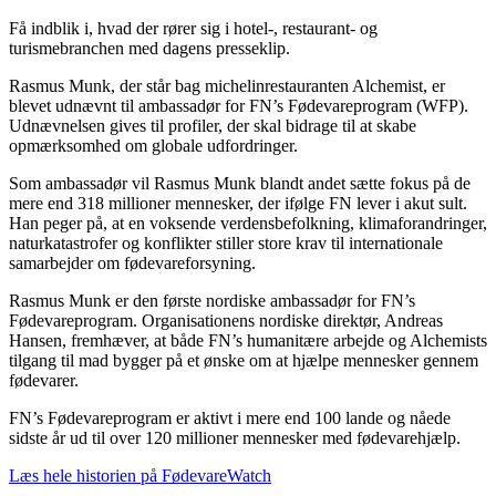
Få indblik i, hvad der rører sig i hotel-, restaurant- og
turismebranchen med dagens presseklip.
Rasmus Munk, der står bag michelinrestauranten Alchemist, er
blevet udnævnt til ambassadør for FN’s Fødevareprogram (WFP).
Udnævnelsen gives til profiler, der skal bidrage til at skabe
opmærksomhed om globale udfordringer.
Som ambassadør vil Rasmus Munk blandt andet sætte fokus på de
mere end 318 millioner mennesker, der ifølge FN lever i akut sult.
Han peger på, at en voksende verdensbefolkning, klimaforandringer,
naturkatastrofer og konflikter stiller store krav til internationale
samarbejder om fødevareforsyning.
Rasmus Munk er den første nordiske ambassadør for FN’s
Fødevareprogram. Organisationens nordiske direktør, Andreas
Hansen, fremhæver, at både FN’s humanitære arbejde og Alchemists
tilgang til mad bygger på et ønske om at hjælpe mennesker gennem
fødevarer.
FN’s Fødevareprogram er aktivt i mere end 100 lande og nåede
sidste år ud til over 120 millioner mennesker med fødevarehjælp.
Læs hele historien på FødevareWatch