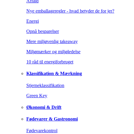
Affald
Nye emballageregler - hvad betyder de for jer?
Energi
Opnå besparelser
Mere miljøvenlig takeaway
Miljømærker og miljøledelse
10 råd til energiforbruget
Klassifikation & Mærkning
Stjerneklassifikation
Green Key
Økonomi & Drift
Fødevarer & Gastronomi
Fødevarekontrol