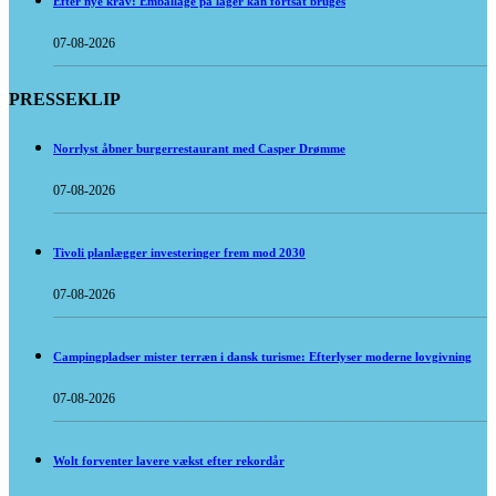
Efter nye krav: Emballage på lager kan fortsat bruges
07-08-2026
PRESSEKLIP
Norrlyst åbner burgerrestaurant med Casper Drømme
07-08-2026
Tivoli planlægger investeringer frem mod 2030
07-08-2026
Campingpladser mister terræn i dansk turisme: Efterlyser moderne lovgivning
07-08-2026
Wolt forventer lavere vækst efter rekordår