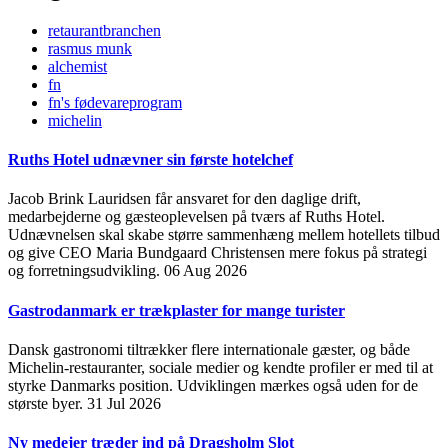
retaurantbranchen
rasmus munk
alchemist
fn
fn's fødevareprogram
michelin
Ruths Hotel udnævner sin første hotelchef
Jacob Brink Lauridsen får ansvaret for den daglige drift,
medarbejderne og gæsteoplevelsen på tværs af Ruths Hotel.
Udnævnelsen skal skabe større sammenhæng mellem hotellets tilbud
og give CEO Maria Bundgaard Christensen mere fokus på strategi
og forretningsudvikling.
06 Aug 2026
Gastrodanmark er trækplaster for mange turister
Dansk gastronomi tiltrækker flere internationale gæster, og både
Michelin-restauranter, sociale medier og kendte profiler er med til at
styrke Danmarks position. Udviklingen mærkes også uden for de
største byer.
31 Jul 2026
Ny medejer træder ind på Dragsholm Slot