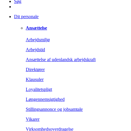
Søg
Dit personale
Ansættelse
Arbejdsmiljø
Arbejdstid
Ansættelse af udenlandsk arbejdskraft
Direktører
Klausuler
Loyalitetspligt
Løngennemsigtighed
Stillingsannonce og jobsamtale
Vikarer
Virksomhedsoverdragelse