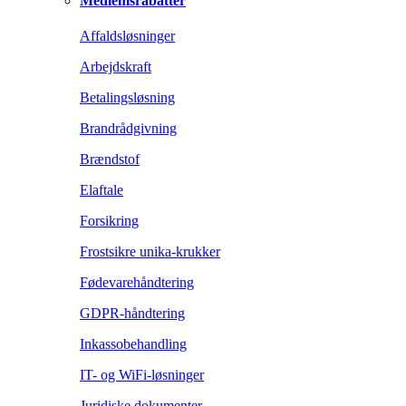
Medlemsrabatter
Affaldsløsninger
Arbejdskraft
Betalingsløsning
Brandrådgivning
Brændstof
Elaftale
Forsikring
Frostsikre unika-krukker
Fødevarehåndtering
GDPR-håndtering
Inkassobehandling
IT- og WiFi-løsninger
Juridiske dokumenter