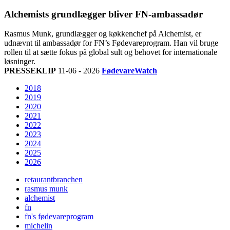
Alchemists grundlægger bliver FN-ambassadør
Rasmus Munk, grundlægger og køkkenchef på Alchemist, er
udnævnt til ambassadør for FN’s Fødevareprogram. Han vil bruge
rollen til at sætte fokus på global sult og behovet for internationale
løsninger.
PRESSEKLIP
11-06 - 2026
FødevareWatch
2018
2019
2020
2021
2022
2023
2024
2025
2026
retaurantbranchen
rasmus munk
alchemist
fn
fn's fødevareprogram
michelin