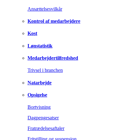
Ansættelsesvilkår
Kontrol af medarbejdere
Kost
Lønstatistik
Medarbejdertilfredshed
Trivsel i branchen
Natarbejde
Opsigelse
Bortvisning
Dagpengesatser
Fratrædelsesaftaler
Fritstilling og suspension