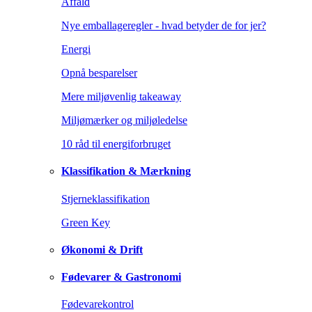
Affald
Nye emballageregler - hvad betyder de for jer?
Energi
Opnå besparelser
Mere miljøvenlig takeaway
Miljømærker og miljøledelse
10 råd til energiforbruget
Klassifikation & Mærkning
Stjerneklassifikation
Green Key
Økonomi & Drift
Fødevarer & Gastronomi
Fødevarekontrol