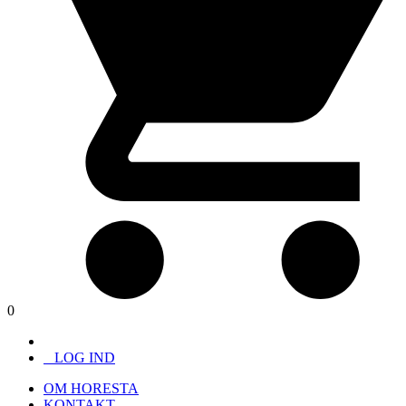
0
LOG IND
OM HORESTA
KONTAKT