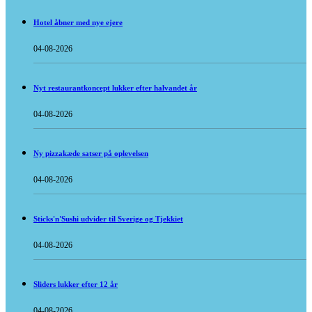
Hotel åbner med nye ejere
04-08-2026
Nyt restaurantkoncept lukker efter halvandet år
04-08-2026
Ny pizzakæde satser på oplevelsen
04-08-2026
Sticks'n'Sushi udvider til Sverige og Tjekkiet
04-08-2026
Sliders lukker efter 12 år
04-08-2026