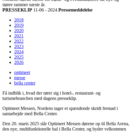
større rammer næste år.
PRESSEKLIP
11-06 - 2024
Pressemeddelelse
2018
2019
2020
2021
2022
2023
2024
2025
2026
optimeet
messe
bella center
Få indblik i, hvad der rører sig i hotel-, restaurant- og
turismebranchen med dagens presseklip.
Optimeet Messen, Nordens tager et spændende skridt fremad i
samarbejde med Bella Center.
Den 20. marts 2025 slår Optimeet Messen dørene op til Bella Arena,
den nye, multifunktionelle hal i Bella Center, og byder velkommen