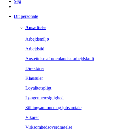
Søg
Dit personale
Ansættelse
Arbejdsmiljø
Arbejdstid
Ansættelse af udenlandsk arbejdskraft
Direktører
Klausuler
Loyalitetspligt
Løngennemsigtighed
Stillingsannonce og jobsamtale
Vikarer
Virksomhedsoverdragelse