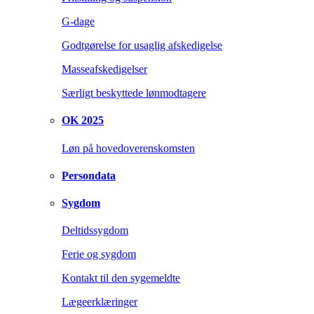
G-dage
Godtgørelse for usaglig afskedigelse
Masseafskedigelser
Særligt beskyttede lønmodtagere
OK 2025
Løn på hovedoverenskomsten
Persondata
Sygdom
Deltidssygdom
Ferie og sygdom
Kontakt til den sygemeldte
Lægeerklæringer