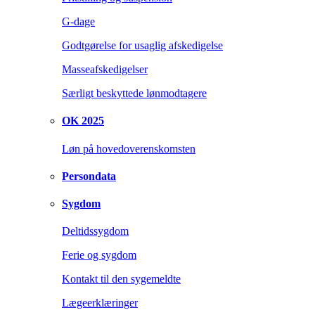
G-dage
Godtgørelse for usaglig afskedigelse
Masseafskedigelser
Særligt beskyttede lønmodtagere
OK 2025
Løn på hovedoverenskomsten
Persondata
Sygdom
Deltidssygdom
Ferie og sygdom
Kontakt til den sygemeldte
Lægeerklæringer