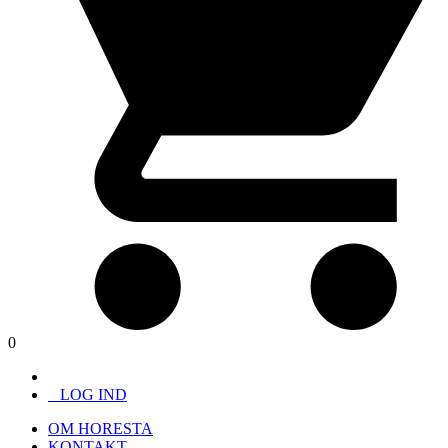
0
LOG IND
OM HORESTA
KONTAKT