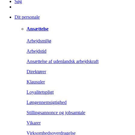
Søg
Dit personale
Ansættelse
Arbejdsmiljø
Arbejdstid
Ansættelse af udenlandsk arbejdskraft
Direktører
Klausuler
Loyalitetspligt
Løngennemsigtighed
Stillingsannonce og jobsamtale
Vikarer
Virksomhedsoverdragelse