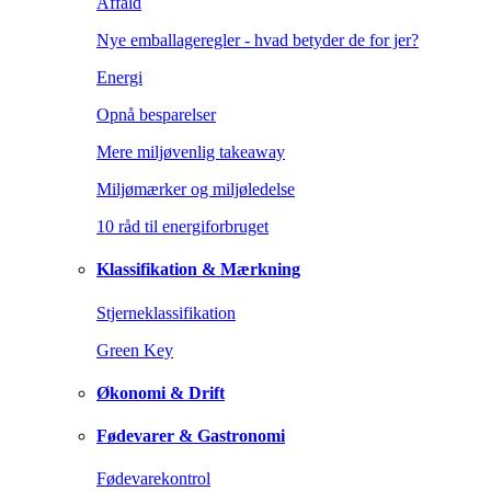
Affald
Nye emballageregler - hvad betyder de for jer?
Energi
Opnå besparelser
Mere miljøvenlig takeaway
Miljømærker og miljøledelse
10 råd til energiforbruget
Klassifikation & Mærkning
Stjerneklassifikation
Green Key
Økonomi & Drift
Fødevarer & Gastronomi
Fødevarekontrol