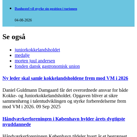
Danhostel vil styrke sin position i turismen
04-08-2026
Se også
juniorkokkelandsholdet
medalje
morten juul andersen
fonden dansk gastronomisk union
Ny leder skal samle kokkelandsholdene frem mod VM i 2026
Daniel Guldmann Damgaard får det overordnede ansvar for både
Kokke- og Juniorkokkelandsholdet. Opgaven bliver at sikre
sammenhæng i talentudviklingen og styrke forberedelserne frem
mod VM i 2026.
09 Sep 2025
Håndværkerforeningen i København hylder årets dygtigste
nyuddannede
Håndværkerforeningen København tildeler hvert år et begrænset