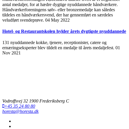
antal medaljer, for at hædre dygtige nyuddannede håndværkere.
Håndværkerforeningens sølv- eller bronzemedalje kan således
tildeles en håndværkersvend, der har gennemført en særdeles
veludført svendeprøve.
04 May 2022
Hotel- og Restaurantskolen hylder årets dygtigste nyuddannede
131 nyuddannede kokke, tjenere, receptionister, catere og
ernæringseksperter blev tildelt en medalje til årets medaljefest.
01
Nov 2021
Vodroffsvej 32 1900 Frederiksberg C
+45 35 24 80 80
horesta@horesta.dk