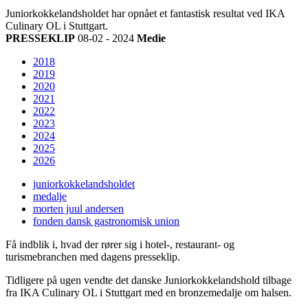
Juniorkokkelandsholdet har opnået et fantastisk resultat ved IKA
Culinary OL i Stuttgart.
PRESSEKLIP
08-02 - 2024
Medie
2018
2019
2020
2021
2022
2023
2024
2025
2026
juniorkokkelandsholdet
medalje
morten juul andersen
fonden dansk gastronomisk union
Få indblik i, hvad der rører sig i hotel-, restaurant- og
turismebranchen med dagens presseklip.
Tidligere på ugen vendte det danske Juniorkokkelandshold tilbage
fra IKA Culinary OL i Stuttgart med en bronzemedalje om halsen.