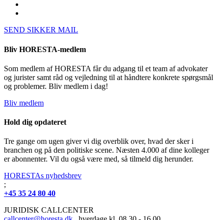
SEND SIKKER MAIL
Bliv HORESTA-medlem
Som medlem af HORESTA får du adgang til et team af advokater
og jurister samt råd og vejledning til at håndtere konkrete spørgsmål
og problemer. Bliv medlem i dag!
Bliv medlem
Hold dig opdateret
Tre gange om ugen giver vi dig overblik over, hvad der sker i
branchen og på den politiske scene. Næsten 4.000 af dine kolleger
er abonnenter. Vil du også være med, så tilmeld dig herunder.
HORESTAs nyhedsbrev
;
+45 35 24 80 40
JURIDISK CALLCENTER
callcenter@horesta.dk
, hverdage kl. 08.30 - 16.00