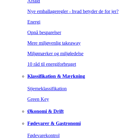
Affald
Nye emballageregler - hvad betyder de for jer?
Energi
Opnå besparelser
Mere miljøvenlig takeaway
Miljømærker og miljøledelse
10 råd til energiforbruget
Klassifikation & Mærkning
Stjerneklassifikation
Green Key
Økonomi & Drift
Fødevarer & Gastronomi
Fødevarekontrol