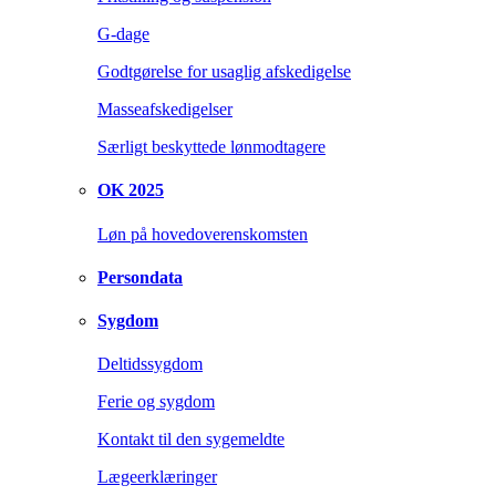
G-dage
Godtgørelse for usaglig afskedigelse
Masseafskedigelser
Særligt beskyttede lønmodtagere
OK 2025
Løn på hovedoverenskomsten
Persondata
Sygdom
Deltidssygdom
Ferie og sygdom
Kontakt til den sygemeldte
Lægeerklæringer