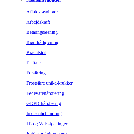
Medlemsrabatter
Affaldsløsninger
Arbejdskraft
Betalingsløsning
Brandrådgivning
Brændstof
Elaftale
Forsikring
Frostsikre unika-krukker
Fødevarehåndtering
GDPR-håndtering
Inkassobehandling
IT- og WiFi-løsninger
Juridiske dokumenter