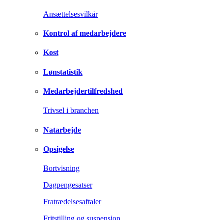
Ansættelsesvilkår
Kontrol af medarbejdere
Kost
Lønstatistik
Medarbejdertilfredshed
Trivsel i branchen
Natarbejde
Opsigelse
Bortvisning
Dagpengesatser
Fratrædelsesaftaler
Fritstilling og suspension