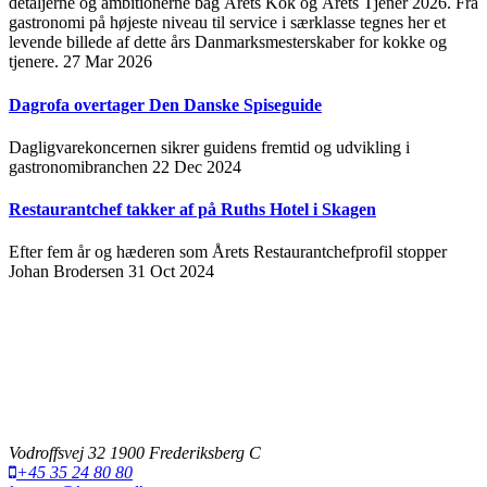
detaljerne og ambitionerne bag Årets Kok og Årets Tjener 2026. Fra
gastronomi på højeste niveau til service i særklasse tegnes her et
levende billede af dette års Danmarksmesterskaber for kokke og
tjenere.
27 Mar 2026
Dagrofa overtager Den Danske Spiseguide
Dagligvarekoncernen sikrer guidens fremtid og udvikling i
gastronomibranchen
22 Dec 2024
Restaurantchef takker af på Ruths Hotel i Skagen
Efter fem år og hæderen som Årets Restaurantchefprofil stopper
Johan Brodersen
31 Oct 2024
Vodroffsvej 32 1900 Frederiksberg C
+45 35 24 80 80