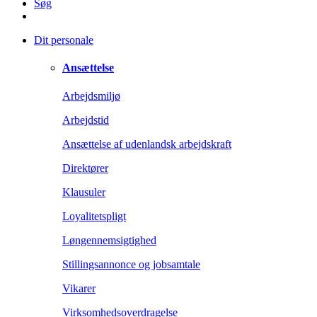
Søg
Dit personale
Ansættelse
Arbejdsmiljø
Arbejdstid
Ansættelse af udenlandsk arbejdskraft
Direktører
Klausuler
Loyalitetspligt
Løngennemsigtighed
Stillingsannonce og jobsamtale
Vikarer
Virksomhedsoverdragelse