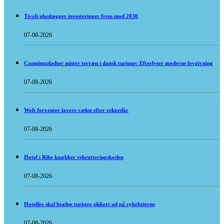
Tivoli planlægger investeringer frem mod 2030
07-08-2026
Campingpladser mister terræn i dansk turisme: Efterlyser moderne lovgivning
07-08-2026
Wolt forventer lavere vækst efter rekordår
07-08-2026
Hotel i Ribe knækker rekrutteringskoden
07-08-2026
Hoteller skal hjælpe turister sikkert ud på cykelstierne
07-08-2026