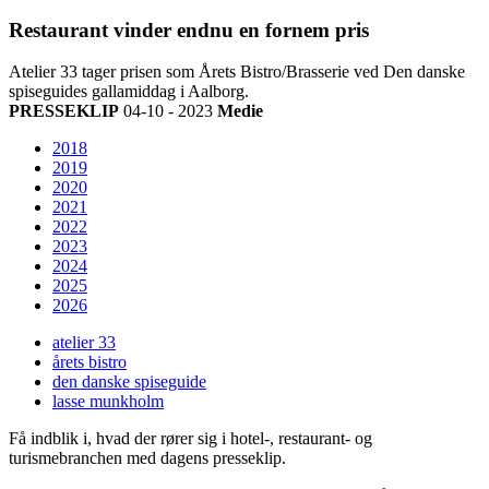
Restaurant vinder endnu en fornem pris
Atelier 33 tager prisen som Årets Bistro/Brasserie ved Den danske
spiseguides gallamiddag i Aalborg.
PRESSEKLIP
04-10 - 2023
Medie
2018
2019
2020
2021
2022
2023
2024
2025
2026
atelier 33
årets bistro
den danske spiseguide
lasse munkholm
Få indblik i, hvad der rører sig i hotel-, restaurant- og
turismebranchen med dagens presseklip.