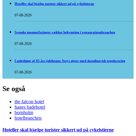
Hoteller skal hjælpe turister sikkert ud på cykelstierne
07-08-2026
Svenske momserfaringer vækker bekymring i restaurationsbranchen
07-08-2026
I anledning af 45-års jubilæum: Stays sigter mod skandinavisk topplacering
07-08-2026
Se også
the falcon hotel
hages badehotel
bornholm
hotelbranchen
Hoteller skal hjælpe turister sikkert ud på cykelstierne