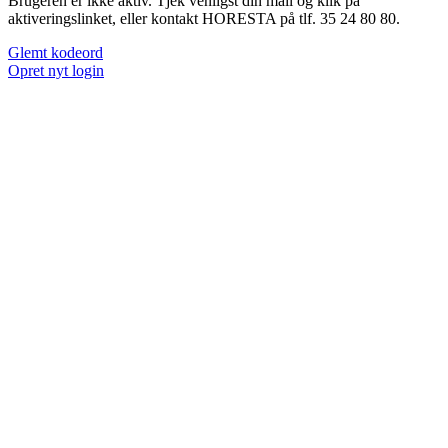
Brugeren er ikke aktiv. Tjek venligst din mail og klik på
aktiveringslinket, eller kontakt HORESTA på tlf. 35 24 80 80.
Glemt kodeord
Opret nyt login