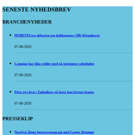
SENESTE NYHEDSBREV
BRANCHENYHEDER
HORESTA tog debatten om drikkepenge i DR Aftenshowet
07-08-2026
Camping har ikke reddet med på turismens vækstbølge
07-08-2026
Efter nye krav: Emballage på lager kan fortsat bruges
07-08-2026
PRESSEKLIP
Norrlyst åbner burgerrestaurant med Casper Drømme