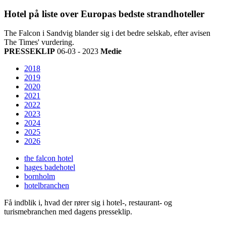
Hotel på liste over Europas bedste strandhoteller
The Falcon i Sandvig blander sig i det bedre selskab, efter avisen
The Times' vurdering.
PRESSEKLIP
06-03 - 2023
Medie
2018
2019
2020
2021
2022
2023
2024
2025
2026
the falcon hotel
hages badehotel
bornholm
hotelbranchen
Få indblik i, hvad der rører sig i hotel-, restaurant- og
turismebranchen med dagens presseklip.