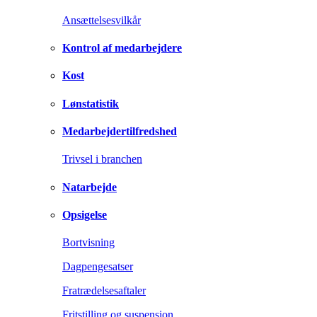
Ansættelsesvilkår
Kontrol af medarbejdere
Kost
Lønstatistik
Medarbejdertilfredshed
Trivsel i branchen
Natarbejde
Opsigelse
Bortvisning
Dagpengesatser
Fratrædelsesaftaler
Fritstilling og suspension