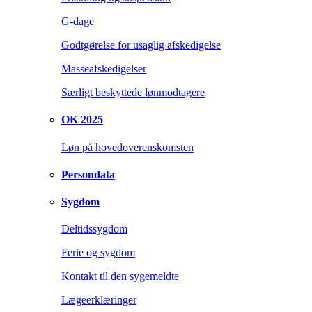
G-dage
Godtgørelse for usaglig afskedigelse
Masseafskedigelser
Særligt beskyttede lønmodtagere
OK 2025
Løn på hovedoverenskomsten
Persondata
Sygdom
Deltidssygdom
Ferie og sygdom
Kontakt til den sygemeldte
Lægeerklæringer