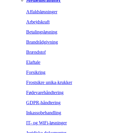
Medlemsrabatter
Affaldsløsninger
Arbejdskraft
Betalingsløsning
Brandrådgivning
Brændstof
Elaftale
Forsikring
Frostsikre unika-krukker
Fødevarehåndtering
GDPR-håndtering
Inkassobehandling
IT- og WiFi-løsninger
Juridiske dokumenter