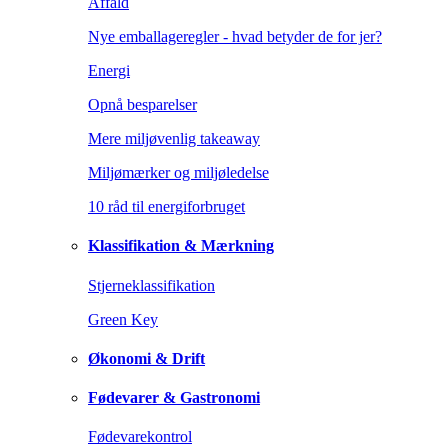
Affald
Nye emballageregler - hvad betyder de for jer?
Energi
Opnå besparelser
Mere miljøvenlig takeaway
Miljømærker og miljøledelse
10 råd til energiforbruget
Klassifikation & Mærkning
Stjerneklassifikation
Green Key
Økonomi & Drift
Fødevarer & Gastronomi
Fødevarekontrol