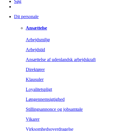
Søg
Dit personale
Ansættelse
Arbejdsmiljø
Arbejdstid
Ansættelse af udenlandsk arbejdskraft
Direktører
Klausuler
Loyalitetspligt
Løngennemsigtighed
Stillingsannonce og jobsamtale
Vikarer
Virksomhedsoverdragelse