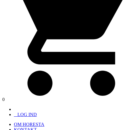
0
LOG IND
OM HORESTA
KONTAKT