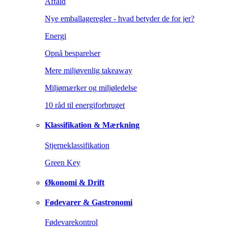
Affald
Nye emballageregler - hvad betyder de for jer?
Energi
Opnå besparelser
Mere miljøvenlig takeaway
Miljømærker og miljøledelse
10 råd til energiforbruget
Klassifikation & Mærkning
Stjerneklassifikation
Green Key
Økonomi & Drift
Fødevarer & Gastronomi
Fødevarekontrol