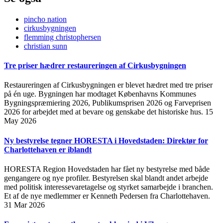
pincho nation
cirkusbygningen
flemming christophersen
christian sunn
Tre priser hædrer restaureringen af Cirkusbygningen
Restaureringen af Cirkusbygningen er blevet hædret med tre priser
på én uge. Bygningen har modtaget Københavns Kommunes
Bygningspræmiering 2026, Publikumsprisen 2026 og Farveprisen
2026 for arbejdet med at bevare og genskabe det historiske hus.
15
May 2026
Ny bestyrelse tegner HORESTA i Hovedstaden: Direktør for
Charlottehaven er iblandt
HORESTA Region Hovedstaden har fået ny bestyrelse med både
gengangere og nye profiler. Bestyrelsen skal blandt andet arbejde
med politisk interessevaretagelse og styrket samarbejde i branchen.
Et af de nye medlemmer er Kenneth Pedersen fra Charlottehaven.
31 Mar 2026