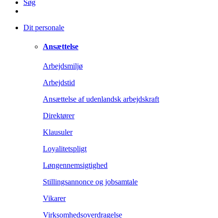
Søg
Dit personale
Ansættelse
Arbejdsmiljø
Arbejdstid
Ansættelse af udenlandsk arbejdskraft
Direktører
Klausuler
Loyalitetspligt
Løngennemsigtighed
Stillingsannonce og jobsamtale
Vikarer
Virksomhedsoverdragelse