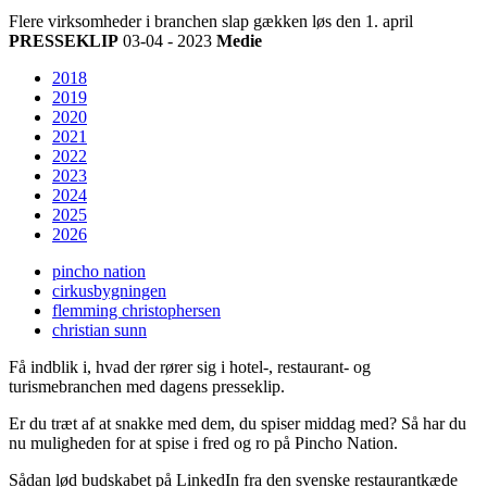
Flere virksomheder i branchen slap gækken løs den 1. april
PRESSEKLIP
03-04 - 2023
Medie
2018
2019
2020
2021
2022
2023
2024
2025
2026
pincho nation
cirkusbygningen
flemming christophersen
christian sunn
Få indblik i, hvad der rører sig i hotel-, restaurant- og
turismebranchen med dagens presseklip.
Er du træt af at snakke med dem, du spiser middag med? Så har du
nu muligheden for at spise i fred og ro på Pincho Nation.
Sådan lød budskabet på LinkedIn fra den svenske restaurantkæde