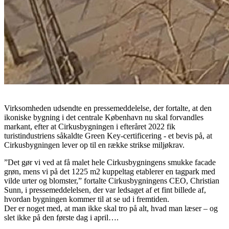
Virksomheden udsendte en pressemeddelelse, der fortalte, at den
ikoniske bygning i det centrale København nu skal forvandles
markant, efter at Cirkusbygningen i efteråret 2022 fik
turistindustriens såkaldte Green Key-certificering - et bevis på, at
Cirkusbygningen lever op til en række strikse miljøkrav.
”Det gør vi ved at få malet hele Cirkusbygningens smukke facade
grøn, mens vi på det 1225 m2 kuppeltag etablerer en tagpark med
vilde urter og blomster,” fortalte Cirkusbygningens CEO, Christian
Sunn, i pressemeddelelsen, der var ledsaget af et fint billede af,
hvordan bygningen kommer til at se ud i fremtiden.
Der er noget med, at man ikke skal tro på alt, hvad man læser – og
slet ikke på den første dag i april….