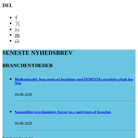
DEL
SENESTE NYHEDSBREV
BRANCHENYHEDER
Medlemsfordel: Spar penge på betalinger med HORESTAs attraktive aftale hos
Nets
04-08-2026
Sammenlign jeres lønninger, fravær m.v. med resten af branchen
04-08-2026