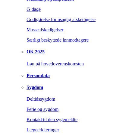
G-dage
Godtgørelse for usaglig afskedigelse
Masseafskedigelser
Særligt beskyttede lønmodtagere
OK 2025
Løn på hovedoverenskomsten
Persondata
Sygdom
Deltidssygdom
Ferie og sygdom
Kontakt til den sygemeldte
Lægeerklæringer