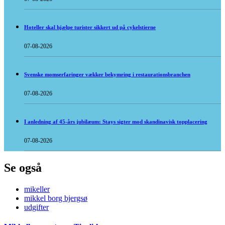
Hoteller skal hjælpe turister sikkert ud på cykelstierne
07-08-2026
Svenske momserfaringer vækker bekymring i restaurationsbranchen
07-08-2026
I anledning af 45-års jubilæum: Stays sigter mod skandinavisk topplacering
07-08-2026
Se også
mikeller
mikkel borg bjergsø
udgifter