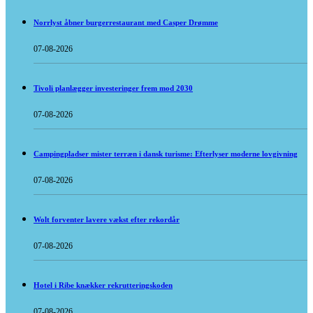
Norrlyst åbner burgerrestaurant med Casper Drømme
07-08-2026
Tivoli planlægger investeringer frem mod 2030
07-08-2026
Campingpladser mister terræn i dansk turisme: Efterlyser moderne lovgivning
07-08-2026
Wolt forventer lavere vækst efter rekordår
07-08-2026
Hotel i Ribe knækker rekrutteringskoden
07-08-2026