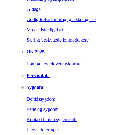
G-dage
Godtgørelse for usaglig afskedigelse
Masseafskedigelser
Særligt beskyttede lønmodtagere
OK 2025
Løn på hovedoverenskomsten
Persondata
Sygdom
Deltidssygdom
Ferie og sygdom
Kontakt til den sygemeldte
Lægeerklæringer