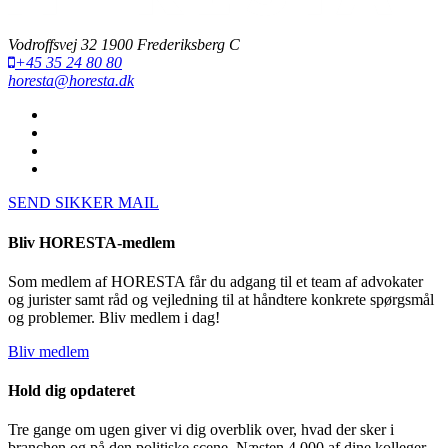
Vodroffsvej 32 1900 Frederiksberg C
+45 35 24 80 80
horesta@horesta.dk
SEND SIKKER MAIL
Bliv HORESTA-medlem
Som medlem af HORESTA får du adgang til et team af advokater
og jurister samt råd og vejledning til at håndtere konkrete spørgsmål
og problemer. Bliv medlem i dag!
Bliv medlem
Hold dig opdateret
Tre gange om ugen giver vi dig overblik over, hvad der sker i
branchen og på den politiske scene. Næsten 4.000 af dine kolleger