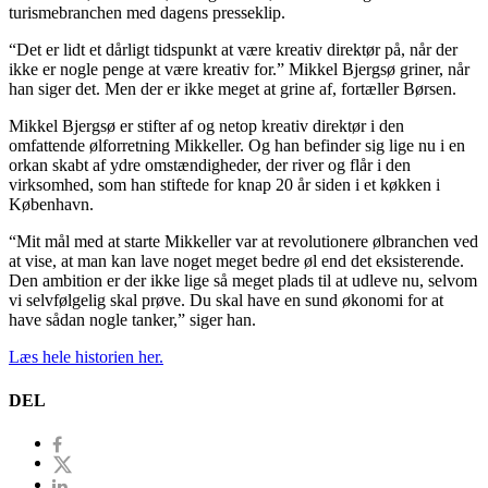
turismebranchen med dagens presseklip.
“Det er lidt et dårligt tidspunkt at være kreativ direktør på, når der
ikke er nogle penge at være kreativ for.” Mikkel Bjergsø griner, når
han siger det. Men der er ikke meget at grine af, fortæller Børsen.
Mikkel Bjergsø er stifter af og netop kreativ direktør i den
omfattende ølforretning Mikkeller. Og han befinder sig lige nu i en
orkan skabt af ydre omstændigheder, der river og flår i den
virksomhed, som han stiftede for knap 20 år siden i et køkken i
København.
“Mit mål med at starte Mikkeller var at revolutionere ølbranchen ved
at vise, at man kan lave noget meget bedre øl end det eksisterende.
Den ambition er der ikke lige så meget plads til at udleve nu, selvom
vi selvfølgelig skal prøve. Du skal have en sund økonomi for at
have sådan nogle tanker,” siger han.
Læs hele historien her.
DEL