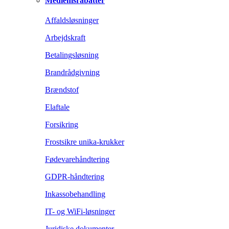
Medlemsrabatter
Affaldsløsninger
Arbejdskraft
Betalingsløsning
Brandrådgivning
Brændstof
Elaftale
Forsikring
Frostsikre unika-krukker
Fødevarehåndtering
GDPR-håndtering
Inkassobehandling
IT- og WiFi-løsninger
Juridiske dokumenter