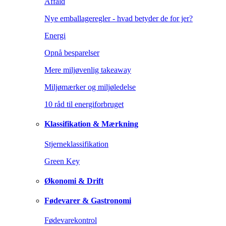
Affald
Nye emballageregler - hvad betyder de for jer?
Energi
Opnå besparelser
Mere miljøvenlig takeaway
Miljømærker og miljøledelse
10 råd til energiforbruget
Klassifikation & Mærkning
Stjerneklassifikation
Green Key
Økonomi & Drift
Fødevarer & Gastronomi
Fødevarekontrol