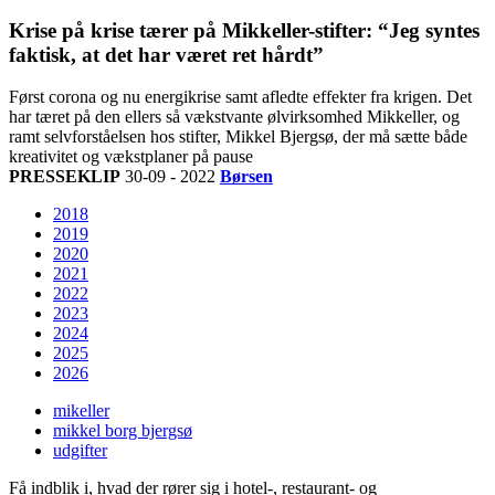
Krise på krise tærer på Mikkeller-stifter: “Jeg syntes
faktisk, at det har været ret hårdt”
Først corona og nu energikrise samt afledte effekter fra krigen. Det
har tæret på den ellers så vækstvante ølvirksomhed Mikkeller, og
ramt selvforståelsen hos stifter, Mikkel Bjergsø, der må sætte både
kreativitet og vækstplaner på pause
PRESSEKLIP
30-09 - 2022
Børsen
2018
2019
2020
2021
2022
2023
2024
2025
2026
mikeller
mikkel borg bjergsø
udgifter
Få indblik i, hvad der rører sig i hotel-, restaurant- og