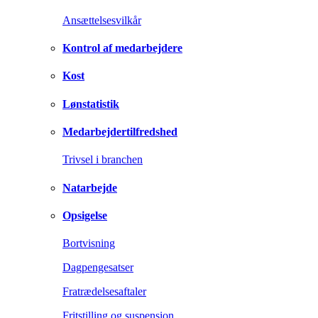
Ansættelsesvilkår
Kontrol af medarbejdere
Kost
Lønstatistik
Medarbejdertilfredshed
Trivsel i branchen
Natarbejde
Opsigelse
Bortvisning
Dagpengesatser
Fratrædelsesaftaler
Fritstilling og suspension