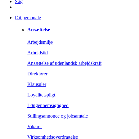
Søg
Dit personale
Ansættelse
Arbejdsmiljø
Arbejdstid
Ansættelse af udenlandsk arbejdskraft
Direktører
Klausuler
Loyalitetspligt
Løngennemsigtighed
Stillingsannonce og jobsamtale
Vikarer
Virksomhedsoverdragelse