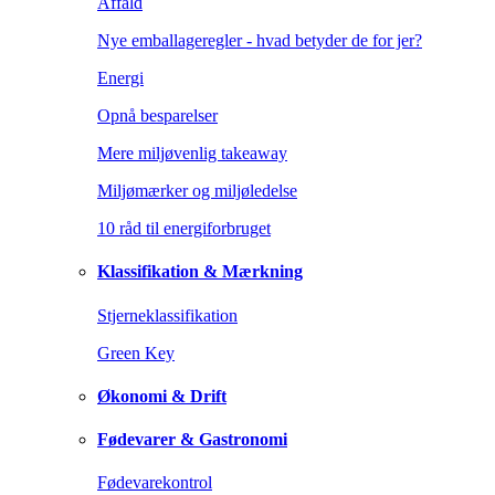
Affald
Nye emballageregler - hvad betyder de for jer?
Energi
Opnå besparelser
Mere miljøvenlig takeaway
Miljømærker og miljøledelse
10 råd til energiforbruget
Klassifikation & Mærkning
Stjerneklassifikation
Green Key
Økonomi & Drift
Fødevarer & Gastronomi
Fødevarekontrol