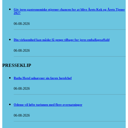
Giv jeres gastronomiske stjerner chancen for at blive Årets Kok og Årets Tjener
2027
06-08-2026
Din virksomhed kan måske få penge tilbage for jeres emballageaffald
06-08-2026
PRESSEKLIP
Ruths Hotel udnævner sin første hotelchef
06-08-2026
Odense vil løfte turismen med flere overnatninger
06-08-2026