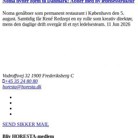
Noma flytter hjem til Danmark: Åbner med ny ledelsesstruktur
Noma genåbner som permanent restaurant i København den 5.
august. Samtidig får René Redzepi en ny rolle som kreativ direktør,
mens den daglige drift overgår til et nyt ledelsesteam.
11 Jun 2026
Vodroffsvej 32 1900 Frederiksberg C
+45 35 24 80 80
horesta@horesta.dk
SEND SIKKER MAIL
Bliv HORESTA-medlem