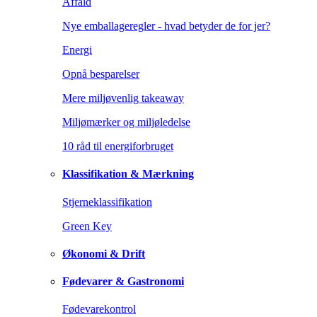
Affald
Nye emballageregler - hvad betyder de for jer?
Energi
Opnå besparelser
Mere miljøvenlig takeaway
Miljømærker og miljøledelse
10 råd til energiforbruget
Klassifikation & Mærkning
Stjerneklassifikation
Green Key
Økonomi & Drift
Fødevarer & Gastronomi
Fødevarekontrol