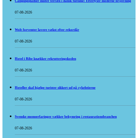
Campingpladser mister terræn i dansk turisme: Efterlyser moderne lovgivning
07-08-2026
Wolt forventer lavere vækst efter rekordår
07-08-2026
Hotel i Ribe knækker rekrutteringskoden
07-08-2026
Hoteller skal hjælpe turister sikkert ud på cykelstierne
07-08-2026
Svenske momserfaringer vækker bekymring i restaurationsbranchen
07-08-2026