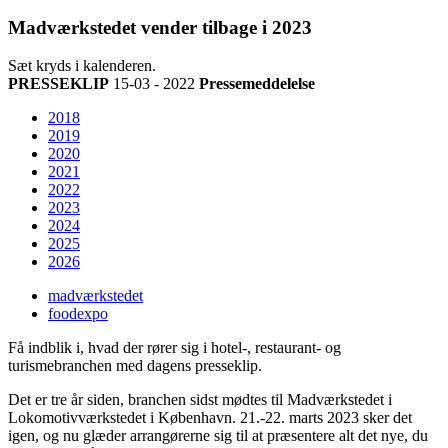
Madværkstedet vender tilbage i 2023
Sæt kryds i kalenderen.
PRESSEKLIP
15-03 - 2022
Pressemeddelelse
2018
2019
2020
2021
2022
2023
2024
2025
2026
madværkstedet
foodexpo
Få indblik i, hvad der rører sig i hotel-, restaurant- og
turismebranchen med dagens presseklip.
Det er tre år siden, branchen sidst mødtes til Madværkstedet i
Lokomotivværkstedet i København. 21.-22. marts 2023 sker det
igen, og nu glæder arrangørerne sig til at præsentere alt det nye, du