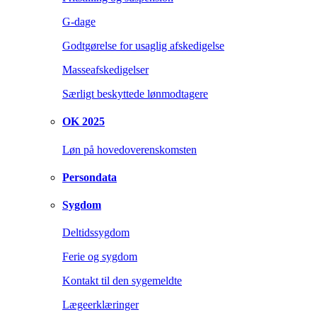
G-dage
Godtgørelse for usaglig afskedigelse
Masseafskedigelser
Særligt beskyttede lønmodtagere
OK 2025
Løn på hovedoverenskomsten
Persondata
Sygdom
Deltidssygdom
Ferie og sygdom
Kontakt til den sygemeldte
Lægeerklæringer