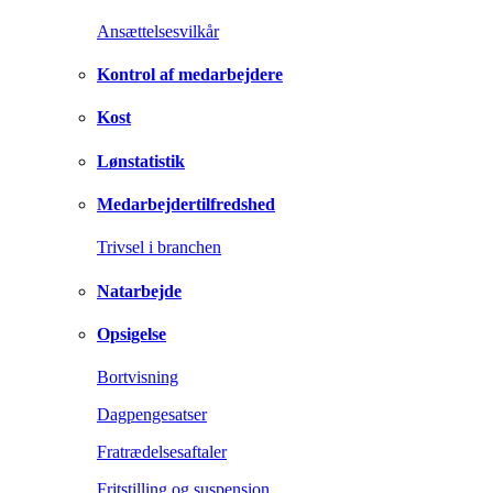
Ansættelsesvilkår
Kontrol af medarbejdere
Kost
Lønstatistik
Medarbejdertilfredshed
Trivsel i branchen
Natarbejde
Opsigelse
Bortvisning
Dagpengesatser
Fratrædelsesaftaler
Fritstilling og suspension