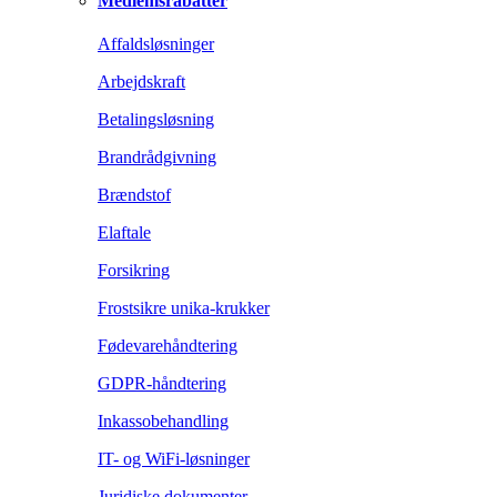
Medlemsrabatter
Affaldsløsninger
Arbejdskraft
Betalingsløsning
Brandrådgivning
Brændstof
Elaftale
Forsikring
Frostsikre unika-krukker
Fødevarehåndtering
GDPR-håndtering
Inkassobehandling
IT- og WiFi-løsninger
Juridiske dokumenter