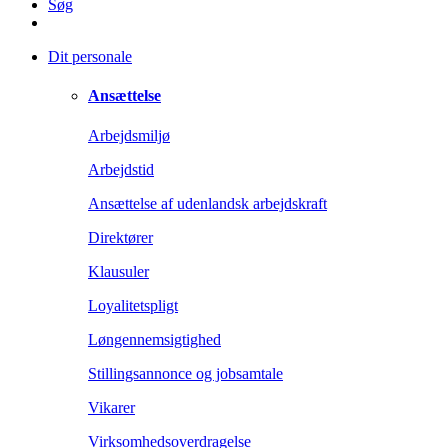
Søg
Dit personale
Ansættelse
Arbejdsmiljø
Arbejdstid
Ansættelse af udenlandsk arbejdskraft
Direktører
Klausuler
Loyalitetspligt
Løngennemsigtighed
Stillingsannonce og jobsamtale
Vikarer
Virksomhedsoverdragelse