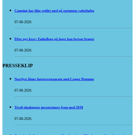
Camping har ikke reddet med på turismens vækstbølge
07-08-2026
Efter nye krav: Emballage på lager kan fortsat bruges
07-08-2026
PRESSEKLIP
Norrlyst åbner burgerrestaurant med Casper Drømme
07-08-2026
Tivoli planlægger investeringer frem mod 2030
07-08-2026