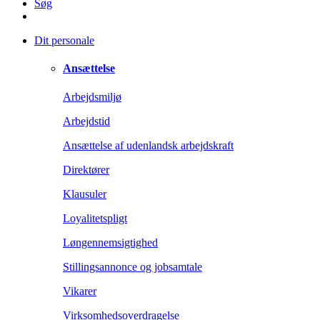
Søg
Dit personale
Ansættelse
Arbejdsmiljø
Arbejdstid
Ansættelse af udenlandsk arbejdskraft
Direktører
Klausuler
Loyalitetspligt
Løngennemsigtighed
Stillingsannonce og jobsamtale
Vikarer
Virksomhedsoverdragelse