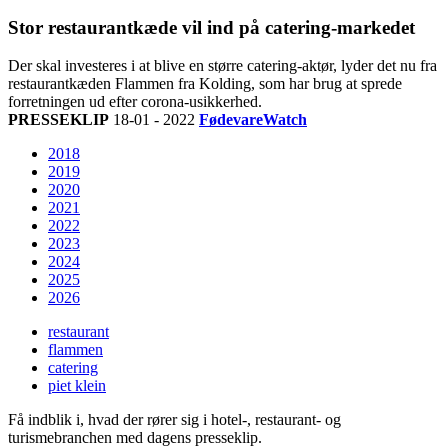
Stor restaurantkæde vil ind på catering-markedet
Der skal investeres i at blive en større catering-aktør, lyder det nu fra
restaurantkæden Flammen fra Kolding, som har brug at sprede
forretningen ud efter corona-usikkerhed.
PRESSEKLIP
18-01 - 2022
FødevareWatch
2018
2019
2020
2021
2022
2023
2024
2025
2026
restaurant
flammen
catering
piet klein
Få indblik i, hvad der rører sig i hotel-, restaurant- og
turismebranchen med dagens presseklip.