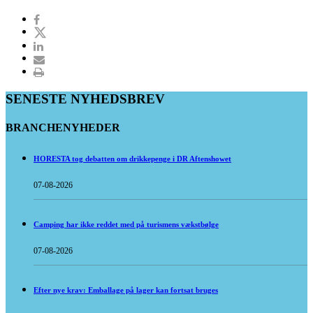
SENESTE NYHEDSBREV
BRANCHENYHEDER
HORESTA tog debatten om drikkepenge i DR Aftenshowet
07-08-2026
Camping har ikke reddet med på turismens vækstbølge
07-08-2026
Efter nye krav: Emballage på lager kan fortsat bruges