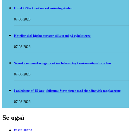
Hotel i Ribe knækker rekrutteringskoden
07-08-2026
Hoteller skal hjælpe turister sikkert ud på cykelstierne
07-08-2026
Svenske momserfaringer vækker bekymring i restaurationsbranchen
07-08-2026
I anledning af 45-års jubilæum: Stays sigter mod skandinavisk topplacering
07-08-2026
Se også
restaurant