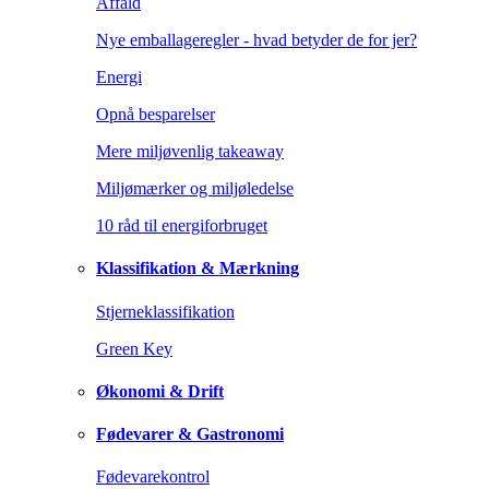
Affald
Nye emballageregler - hvad betyder de for jer?
Energi
Opnå besparelser
Mere miljøvenlig takeaway
Miljømærker og miljøledelse
10 råd til energiforbruget
Klassifikation & Mærkning
Stjerneklassifikation
Green Key
Økonomi & Drift
Fødevarer & Gastronomi
Fødevarekontrol