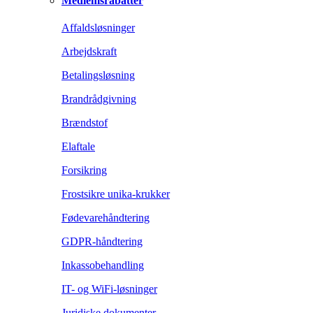
Medlemsrabatter
Affaldsløsninger
Arbejdskraft
Betalingsløsning
Brandrådgivning
Brændstof
Elaftale
Forsikring
Frostsikre unika-krukker
Fødevarehåndtering
GDPR-håndtering
Inkassobehandling
IT- og WiFi-løsninger
Juridiske dokumenter