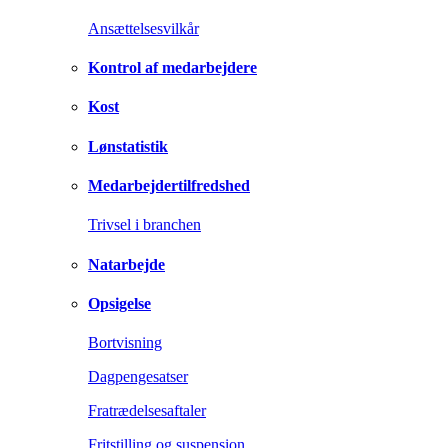
Ansættelsesvilkår
Kontrol af medarbejdere
Kost
Lønstatistik
Medarbejdertilfredshed
Trivsel i branchen
Natarbejde
Opsigelse
Bortvisning
Dagpengesatser
Fratrædelsesaftaler
Fritstilling og suspension