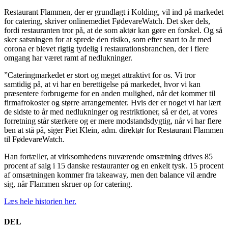
Restaurant Flammen, der er grundlagt i Kolding, vil ind på markedet
for catering, skriver onlinemediet FødevareWatch. Det sker dels,
fordi restauranten tror på, at de som aktør kan gøre en forskel. Og så
sker satsningen for at sprede den risiko, som efter snart to år med
corona er blevet rigtig tydelig i restaurationsbranchen, der i flere
omgang har været ramt af nedlukninger.
”Cateringmarkedet er stort og meget attraktivt for os. Vi tror
samtidig på, at vi har en berettigelse på markedet, hvor vi kan
præsentere forbrugerne for en anden mulighed, når det kommer til
firmafrokoster og større arrangementer. Hvis der er noget vi har lært
de sidste to år med nedlukninger og restriktioner, så er det, at vores
forretning står stærkere og er mere modstandsdygtig, når vi har flere
ben at stå på, siger Piet Klein, adm. direktør for Restaurant Flammen
til FødevareWatch.
Han fortæller, at virksomhedens nuværende omsætning drives 85
procent af salg i 15 danske restauranter og en enkelt tysk. 15 procent
af omsætningen kommer fra takeaway, men den balance vil ændre
sig, når Flammen skruer op for catering.
Læs hele historien her.
DEL