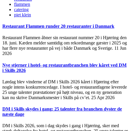
flammen
catering
piet klein
Restaurant Flammen runder 20 restauranter i Danmark
Restaurant Flammen åbner sin restaurant nummer 20 i Hjørring den
18. juni. Kæden melder samtidig om rekordmange gæster i 2025 og
har flere nye restauranter på vej i både Danmark og Sverige.
11 Jun
2026
Nye stjerner i hotel- og restaurantbranchen blev kåret ved DM
i Skills 2026
Lørdag blev vinderne af DM i Skills 2026 kåret i Hjørring efter
nogle intens konkurrencedage. I hotel- og restaurantfagene leverede
25 unge talenter præstationer på højt niveau, og en ny generation
kan nu skrive Danmarksmester i Skills på cv’et.
25 Apr 2026
DM i Skills skydes i gang: 25 talenter fra branchen dyster de
næste dage
DM i Skills 2026, som i dag skydes i gang i Hjørring, sker med
stærk deltagelse fra hotel- og restaurantbranchen. 25 unge talenter er