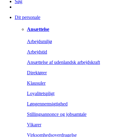
Søg
Dit personale
Ansættelse
Arbejdsmiljø
Arbejdstid
Ansættelse af udenlandsk arbejdskraft
Direktører
Klausuler
Loyalitetspligt
Løngennemsigtighed
Stillingsannonce og jobsamtale
Vikarer
Virksomhedsoverdragelse