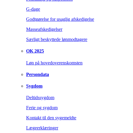
G-dage
Godtgørelse for usaglig afskedigelse
Masseafskedigelser
Særligt beskyttede lønmodtagere
OK 2025
Løn på hovedoverenskomsten
Persondata
Sygdom
Deltidssygdom
Ferie og sygdom
Kontakt til den sygemeldte
Lægeerklæringer