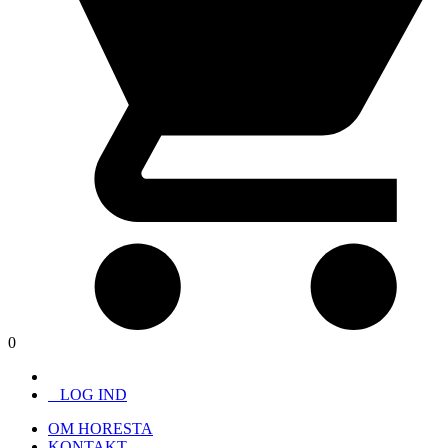
0
LOG IND
OM HORESTA
KONTAKT