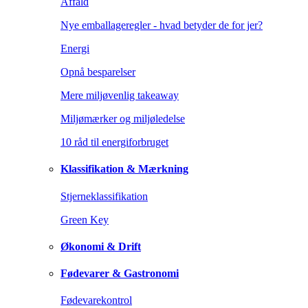
Affald
Nye emballageregler - hvad betyder de for jer?
Energi
Opnå besparelser
Mere miljøvenlig takeaway
Miljømærker og miljøledelse
10 råd til energiforbruget
Klassifikation & Mærkning
Stjerneklassifikation
Green Key
Økonomi & Drift
Fødevarer & Gastronomi
Fødevarekontrol