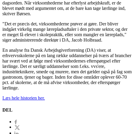
dagsorden. Når virksomhederne har efterlyst arbejdskraft, er de
blevet mødt med argumentet om, at de bare kan tage lærlinge ind,
skriver Børsen.
"Det er præcis det, virksomhederne prøver at gøre. Der bliver
indgået virkelig mange lærepladsaftaler i den private sektor, og der
er meget få elever i skolepraktik, eller som mangler en læreplads,"
siger administrerende direktør i DA, Jacob Holbraad.
En analyse fra Dansk Arbejdsgiverforening (DA) viser, at
erhvervsskolerne på en lang række uddannelser på tværs af brancher
har svært ved at følge med virksomhedernes efterspørgsel efter
lærlinge. Det er særligt uddannelser som f.eks. vvs'ere,
industriteknikere, smede og murere, men det gælder også på fag som
gastronom, tjener og bager. Inden for disse områder oplever 60-70
pct. af skolerne, at de må afvise virksomheder, der efterspørger
lærlinge.
Læs hele historien her.
DEL