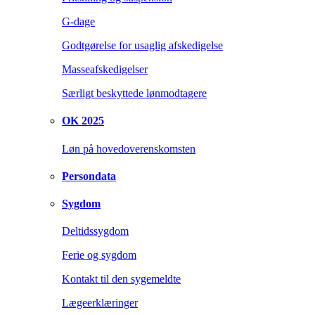
G-dage
Godtgørelse for usaglig afskedigelse
Masseafskedigelser
Særligt beskyttede lønmodtagere
OK 2025
Løn på hovedoverenskomsten
Persondata
Sygdom
Deltidssygdom
Ferie og sygdom
Kontakt til den sygemeldte
Lægeerklæringer