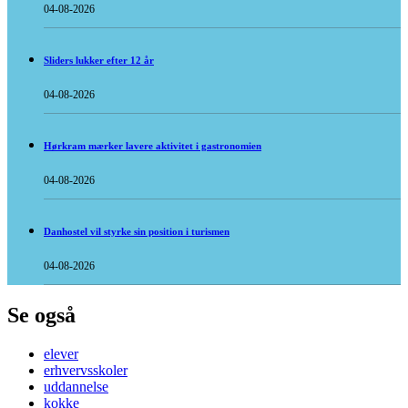
04-08-2026
Sliders lukker efter 12 år
04-08-2026
Hørkram mærker lavere aktivitet i gastronomien
04-08-2026
Danhostel vil styrke sin position i turismen
04-08-2026
Se også
elever
erhvervsskoler
uddannelse
kokke