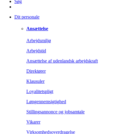
Søg
Dit personale
Ansættelse
Arbejdsmiljø
Arbejdstid
Ansættelse af udenlandsk arbejdskraft
Direktører
Klausuler
Loyalitetspligt
Løngennemsigtighed
Stillingsannonce og jobsamtale
Vikarer
Virksomhedsoverdragelse