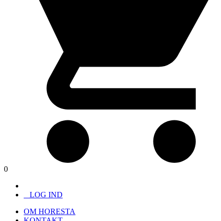
0
LOG IND
OM HORESTA
KONTAKT