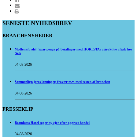
SENESTE NYHEDSBREV
BRANCHENYHEDER
Medlemsfordel: Spar penge på betalinger med HORESTAs attraktive aftale hos
Nets
04-08-2026
Sammenlign jeres lønninger, fravær m.v. med resten af branchen
04-08-2026
PRESSEKLIP
Brøndums Hotel søger ny ejer efter opgivet handel
04-08-2026