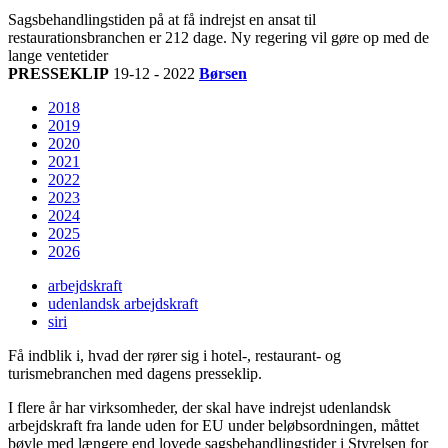
Sagsbehandlingstiden på at få indrejst en ansat til
restaurationsbranchen er 212 dage. Ny regering vil gøre op med de
lange ventetider
PRESSEKLIP
19-12 - 2022
Børsen
2018
2019
2020
2021
2022
2023
2024
2025
2026
arbejdskraft
udenlandsk arbejdskraft
siri
Få indblik i, hvad der rører sig i hotel-, restaurant- og
turismebranchen med dagens presseklip.
I flere år har virksomheder, der skal have indrejst udenlandsk
arbejdskraft fra lande uden for EU under beløbsordningen, måttet
bøvle med længere end lovede sagsbehandlingstider i Styrelsen for