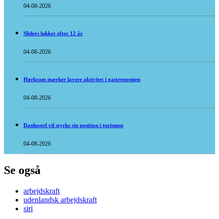
04-08-2026
Sliders lukker efter 12 år
04-08-2026
Hørkram mærker lavere aktivitet i gastronomien
04-08-2026
Danhostel vil styrke sin position i turismen
04-08-2026
Se også
arbejdskraft
udenlandsk arbejdskraft
siri