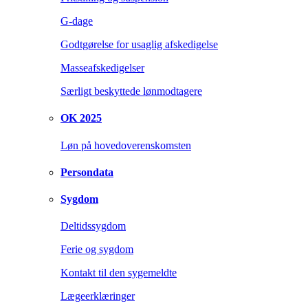
G-dage
Godtgørelse for usaglig afskedigelse
Masseafskedigelser
Særligt beskyttede lønmodtagere
OK 2025
Løn på hovedoverenskomsten
Persondata
Sygdom
Deltidssygdom
Ferie og sygdom
Kontakt til den sygemeldte
Lægeerklæringer