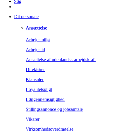
Søg
Dit personale
Ansættelse
Arbejdsmiljø
Arbejdstid
Ansættelse af udenlandsk arbejdskraft
Direktører
Klausuler
Loyalitetspligt
Løngennemsigtighed
Stillingsannonce og jobsamtale
Vikarer
Virksomhedsoverdragelse