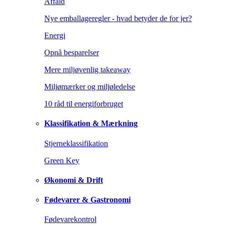
Affald
Nye emballageregler - hvad betyder de for jer?
Energi
Opnå besparelser
Mere miljøvenlig takeaway
Miljømærker og miljøledelse
10 råd til energiforbruget
Klassifikation & Mærkning
Stjerneklassifikation
Green Key
Økonomi & Drift
Fødevarer & Gastronomi
Fødevarekontrol