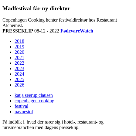
Madfestival får ny direktør
Copenhagen Cooking henter festivaldirektør hos Restaurant
Alchemist.
PRESSEKLIP
08-12 - 2022
FødevareWatch
2018
2019
2020
2021
2022
2023
2024
2025
2026
katja seerup clausen
copenhagen cooking
festival
navnestof
Få indblik i, hvad der rører sig i hotel-, restaurant- og
turismebranchen med dagens presseklip.