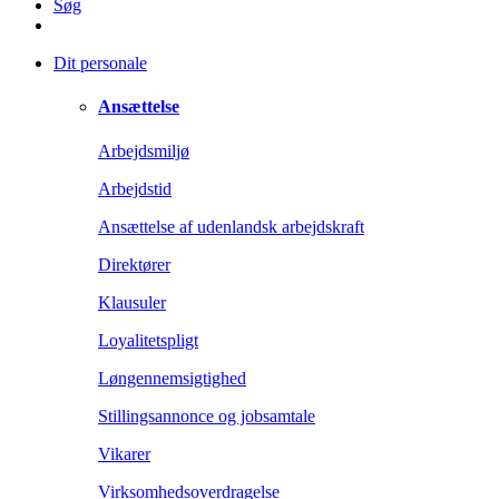
Søg
Dit personale
Ansættelse
Arbejdsmiljø
Arbejdstid
Ansættelse af udenlandsk arbejdskraft
Direktører
Klausuler
Loyalitetspligt
Løngennemsigtighed
Stillingsannonce og jobsamtale
Vikarer
Virksomhedsoverdragelse