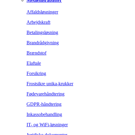
Medlemsrabatter
Affaldsløsninger
Arbejdskraft
Betalingsløsning
Brandrådgivning
Brændstof
Elaftale
Forsikring
Frostsikre unika-krukker
Fødevarehåndtering
GDPR-håndtering
Inkassobehandling
IT- og WiFi-løsninger
Juridiske dokumenter