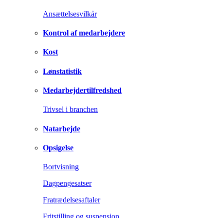
Ansættelsesvilkår
Kontrol af medarbejdere
Kost
Lønstatistik
Medarbejdertilfredshed
Trivsel i branchen
Natarbejde
Opsigelse
Bortvisning
Dagpengesatser
Fratrædelsesaftaler
Fritstilling og suspension