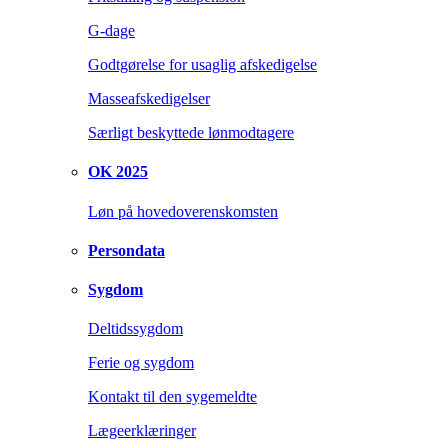
G-dage
Godtgørelse for usaglig afskedigelse
Masseafskedigelser
Særligt beskyttede lønmodtagere
OK 2025
Løn på hovedoverenskomsten
Persondata
Sygdom
Deltidssygdom
Ferie og sygdom
Kontakt til den sygemeldte
Lægeerklæringer