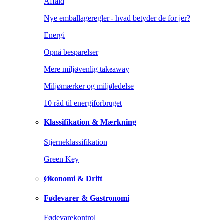
Affald
Nye emballageregler - hvad betyder de for jer?
Energi
Opnå besparelser
Mere miljøvenlig takeaway
Miljømærker og miljøledelse
10 råd til energiforbruget
Klassifikation & Mærkning
Stjerneklassifikation
Green Key
Økonomi & Drift
Fødevarer & Gastronomi
Fødevarekontrol