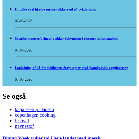
Hoteller skal hjælpe turister sikkert ud på cykelstierne
07-08-2026
Svenske momserfaringer vækker bekymring i restaurationsbranchen
07-08-2026
I anledning af 45-års jubilæum: Stays sigter mod skandinavisk topplacering
07-08-2026
Se også
katja seerup clausen
copenhagen cooking
festival
navnestof
Dining Week ruller ud i hele landet med massiv