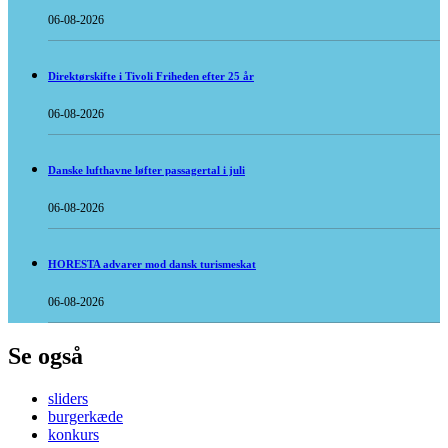
06-08-2026
Direktørskifte i Tivoli Friheden efter 25 år
06-08-2026
Danske lufthavne løfter passagertal i juli
06-08-2026
HORESTA advarer mod dansk turismeskat
06-08-2026
Se også
sliders
burgerkæde
konkurs