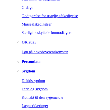
G-dage
Godtgørelse for usaglig afskedigelse
Masseafskedigelser
Særligt beskyttede lønmodtagere
OK 2025
Løn på hovedoverenskomsten
Persondata
Sygdom
Deltidssygdom
Ferie og sygdom
Kontakt til den sygemeldte
Lægeerklæringer