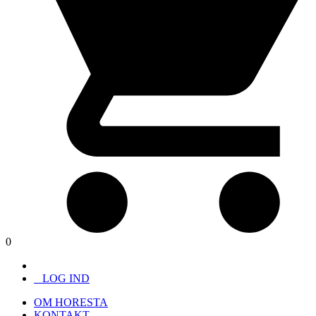
0
LOG IND
OM HORESTA
KONTAKT