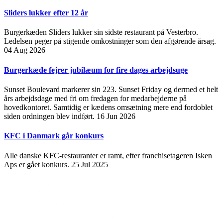
Sliders lukker efter 12 år
Burgerkæden Sliders lukker sin sidste restaurant på Vesterbro.
Ledelsen peger på stigende omkostninger som den afgørende årsag.
04 Aug 2026
Burgerkæde fejrer jubilæum for fire dages arbejdsuge
Sunset Boulevard markerer sin 223. Sunset Friday og dermed et helt
års arbejdsdage med fri om fredagen for medarbejderne på
hovedkontoret. Samtidig er kædens omsætning mere end fordoblet
siden ordningen blev indført.
16 Jun 2026
KFC i Danmark går konkurs
Alle danske KFC-restauranter er ramt, efter franchisetageren Isken
Aps er gået konkurs.
25 Jul 2025