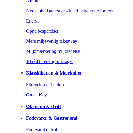
Affald
Nye emballageregler - hvad betyder de for jer?
Energi
Opnå besparelser
Mere miljøvenlig takeaway
Miljømærker og miljøledelse
10 råd til energiforbruget
Klassifikation & Mærkning
Stjerneklassifikation
Green Key
Økonomi & Drift
Fødevarer & Gastronomi
Fødevarekontrol