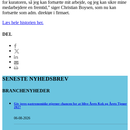
for kuratoren, så jeg kan fortsætte mit arbejde, og jeg kan sikre mine
medarbejdere en fremtid,” siger Christian Boysen, som nu kan
fortsætte som adm. direktør i firmaet.
Læs hele historien her.
DEL
SENESTE NYHEDSBREV
BRANCHENYHEDER
Giv jeres gastronomiske stjerner chancen for at blive Årets Kok og Årets Tjener
2027
06-08-2026