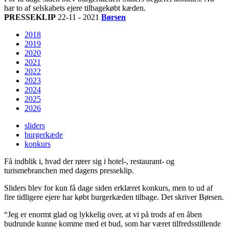
har to af selskabets ejere tilbagekøbt kæden.
PRESSEKLIP
22-11 - 2021
Børsen
2018
2019
2020
2021
2022
2023
2024
2025
2026
sliders
burgerkæde
konkurs
Få indblik i, hvad der rører sig i hotel-, restaurant- og
turismebranchen med dagens presseklip.
Sliders blev for kun få dage siden erklæret konkurs, men to ud af
fire tidligere ejere har købt burgerkæden tilbage. Det skriver Børsen.
“Jeg er enormt glad og lykkelig over, at vi på trods af en åben
budrunde kunne komme med et bud, som har været tilfredsstillende