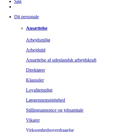
Søg
Dit personale
Ansættelse
Arbejdsmiljø
Arbejdstid
Ansættelse af udenlandsk arbejdskraft
Direktører
Klausuler
Loyalitetspligt
Løngennemsigtighed
Stillingsannonce og jobsamtale
Vikarer
Virksomhedsoverdragelse