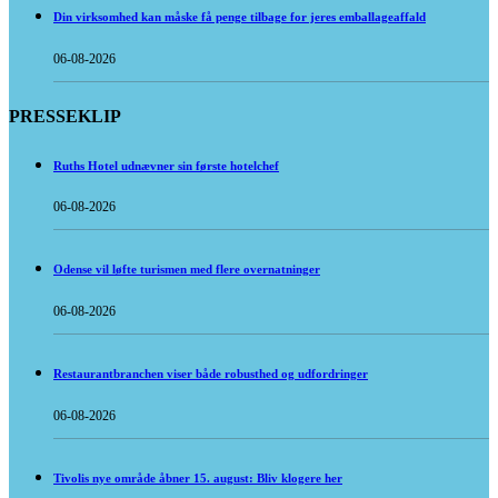
Din virksomhed kan måske få penge tilbage for jeres emballageaffald
06-08-2026
PRESSEKLIP
Ruths Hotel udnævner sin første hotelchef
06-08-2026
Odense vil løfte turismen med flere overnatninger
06-08-2026
Restaurantbranchen viser både robusthed og udfordringer
06-08-2026
Tivolis nye område åbner 15. august: Bliv klogere her