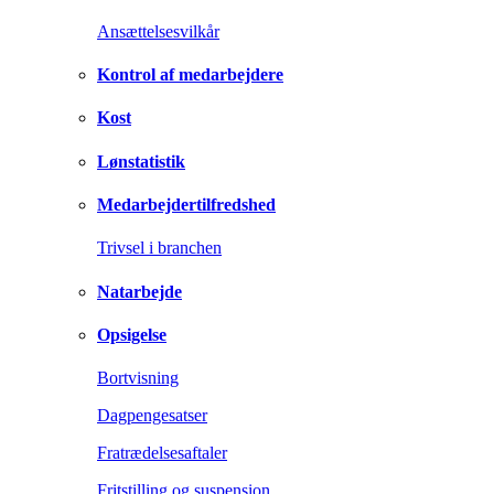
Ansættelsesvilkår
Kontrol af medarbejdere
Kost
Lønstatistik
Medarbejdertilfredshed
Trivsel i branchen
Natarbejde
Opsigelse
Bortvisning
Dagpengesatser
Fratrædelsesaftaler
Fritstilling og suspension