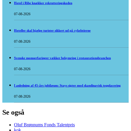
Hotel i Ribe knækker rekrutteringskoden
07-08-2026
Hoteller skal hjælpe turister sikkert ud på cykelstierne
07-08-2026
Svenske momserfaringer vækker bekymring i restaurationsbranchen
07-08-2026
I anledning af 45-års jubilæum: Stays sigter mod skandinavisk topplacering
07-08-2026
Se også
Oluf Brønnums Fonds Talentpris
kok