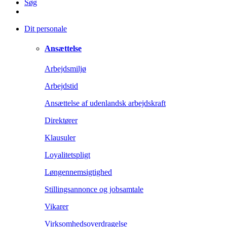
Søg
Dit personale
Ansættelse
Arbejdsmiljø
Arbejdstid
Ansættelse af udenlandsk arbejdskraft
Direktører
Klausuler
Loyalitetspligt
Løngennemsigtighed
Stillingsannonce og jobsamtale
Vikarer
Virksomhedsoverdragelse