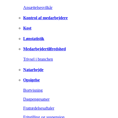
Ansættelsesvilkår
Kontrol af medarbejdere
Kost
Lønstatistik
Medarbejdertilfredshed
Trivsel i branchen
Natarbejde
Opsigelse
Bortvisning
Dagpengesatser
Fratrædelsesaftaler
Fritstilling og suspension