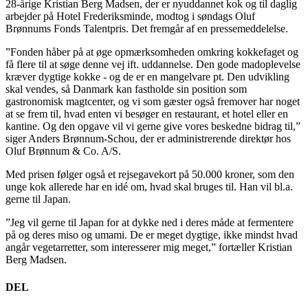
28-årige Kristian Berg Madsen, der er nyuddannet kok og til daglig
arbejder på Hotel Frederiksminde, modtog i søndags Oluf
Brønnums Fonds Talentpris. Det fremgår af en pressemeddelelse.
”Fonden håber på at øge opmærksomheden omkring kokkefaget og
få flere til at søge denne vej ift. uddannelse. Den gode madoplevelse
kræver dygtige kokke - og de er en mangelvare pt. Den udvikling
skal vendes, så Danmark kan fastholde sin position som
gastronomisk magtcenter, og vi som gæster også fremover har noget
at se frem til, hvad enten vi besøger en restaurant, et hotel eller en
kantine. Og den opgave vil vi gerne give vores beskedne bidrag til,”
siger Anders Brønnum-Schou, der er administrerende direktør hos
Oluf Brønnum & Co. A/S.
Med prisen følger også et rejsegavekort på 50.000 kroner, som den
unge kok allerede har en idé om, hvad skal bruges til. Han vil bl.a.
gerne til Japan.
”Jeg vil gerne til Japan for at dykke ned i deres måde at fermentere
på og deres miso og umami. De er meget dygtige, ikke mindst hvad
angår vegetarretter, som interesserer mig meget,” fortæller Kristian
Berg Madsen.
DEL