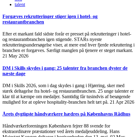
talent
Forgæves rekrutteringer stiger igen i hotel- og
restaurantbranchen
Efter et markant fald sidste forår er presset på rekrutteringer i hotel-
og restaurantbranchen igen stigende. STARs nyeste
rekrutteringsundersøgelse viser, at mere end hver fjerde rekruttering i
branchen er forgæves. Særligt manglen på tjenere er steget markant.
21 May 2026
DM i Skills skydes i gang: 25 talenter fra branchen dyster de
næste dage
DM i Skills 2026, som i dag skydes i gang i Hjørring, sker med
stærk deltagelse fra hotel- og restaurantbranchen. 25 unge talenter er
klar til at kæmpe om medaljer. Samtidig får tusindvis af besøgende
mulighed for at opleve hospitality-branchen helt tæt på.
21 Apr 2026
Årets dygtigste håndværkere hædres på Københavns Rådhus
Håndværkerforeningen København fejrer 88 svende for
ekstraordinære præstationer ved årets medaljeuddeling. Hans
Majestæt Kongen deltager i begivenheden den 13. maj.
02 May