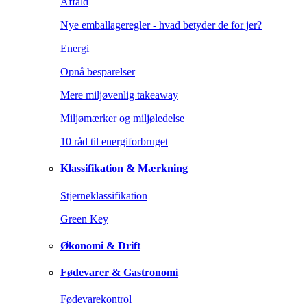
Affald
Nye emballageregler - hvad betyder de for jer?
Energi
Opnå besparelser
Mere miljøvenlig takeaway
Miljømærker og miljøledelse
10 råd til energiforbruget
Klassifikation & Mærkning
Stjerneklassifikation
Green Key
Økonomi & Drift
Fødevarer & Gastronomi
Fødevarekontrol