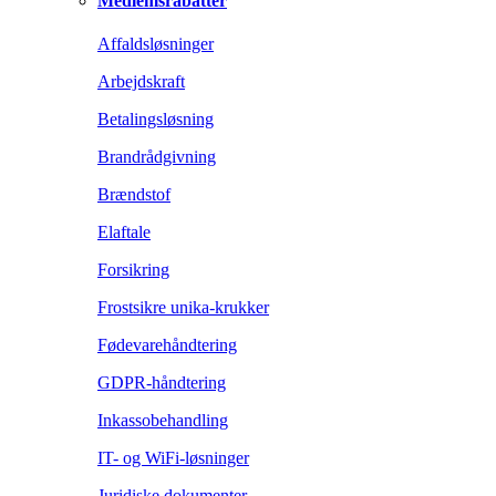
Medlemsrabatter
Affaldsløsninger
Arbejdskraft
Betalingsløsning
Brandrådgivning
Brændstof
Elaftale
Forsikring
Frostsikre unika-krukker
Fødevarehåndtering
GDPR-håndtering
Inkassobehandling
IT- og WiFi-løsninger
Juridiske dokumenter