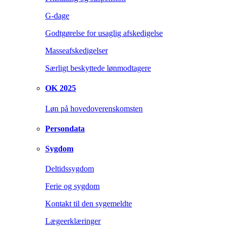
G-dage
Godtgørelse for usaglig afskedigelse
Masseafskedigelser
Særligt beskyttede lønmodtagere
OK 2025
Løn på hovedoverenskomsten
Persondata
Sygdom
Deltidssygdom
Ferie og sygdom
Kontakt til den sygemeldte
Lægeerklæringer