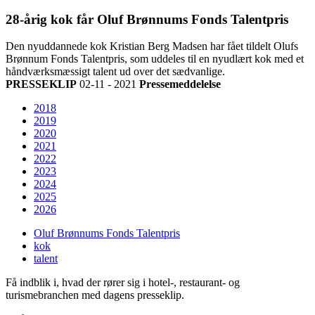
28-årig kok får Oluf Brønnums Fonds Talentpris
Den nyuddannede kok Kristian Berg Madsen har fået tildelt Olufs
Brønnum Fonds Talentpris, som uddeles til en nyudlært kok med et
håndværksmæssigt talent ud over det sædvanlige.
PRESSEKLIP
02-11 - 2021
Pressemeddelelse
2018
2019
2020
2021
2022
2023
2024
2025
2026
Oluf Brønnums Fonds Talentpris
kok
talent
Få indblik i, hvad der rører sig i hotel-, restaurant- og
turismebranchen med dagens presseklip.