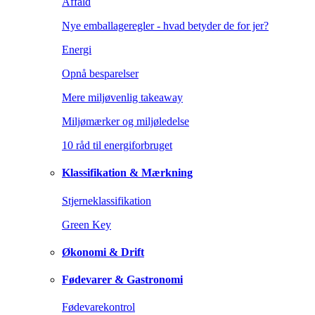
Affald
Nye emballageregler - hvad betyder de for jer?
Energi
Opnå besparelser
Mere miljøvenlig takeaway
Miljømærker og miljøledelse
10 råd til energiforbruget
Klassifikation & Mærkning
Stjerneklassifikation
Green Key
Økonomi & Drift
Fødevarer & Gastronomi
Fødevarekontrol