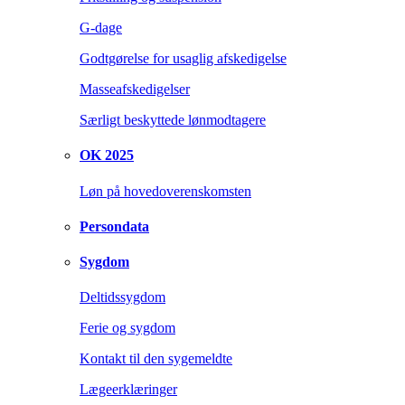
G-dage
Godtgørelse for usaglig afskedigelse
Masseafskedigelser
Særligt beskyttede lønmodtagere
OK 2025
Løn på hovedoverenskomsten
Persondata
Sygdom
Deltidssygdom
Ferie og sygdom
Kontakt til den sygemeldte
Lægeerklæringer