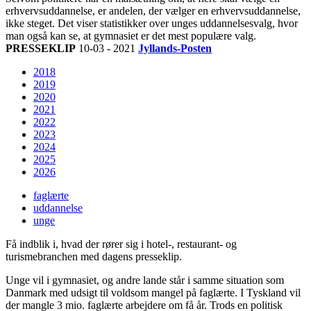
erhvervsuddannelse, er andelen, der vælger en erhvervsuddannelse,
ikke steget. Det viser statistikker over unges uddannelsesvalg, hvor
man også kan se, at gymnasiet er det mest populære valg.
PRESSEKLIP
10-03 - 2021
Jyllands-Posten
2018
2019
2020
2021
2022
2023
2024
2025
2026
faglærte
uddannelse
unge
Få indblik i, hvad der rører sig i hotel-, restaurant- og
turismebranchen med dagens presseklip.
Unge vil i gymnasiet, og andre lande står i samme situation som
Danmark med udsigt til voldsom mangel på faglærte. I Tyskland vil
der mangle 3 mio. faglærte arbejdere om få år. Trods en politisk