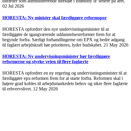
tiltræder som administrerende direktør i Brøndby IF senere på året.
02 Jul 2026
HORESTA: Ny minister skal færdiggøre reformspor
HORESTA opfordrer den nye undervisningsminister til at
færdiggøre de igangværende uddannelsesreformer frem for at
begynde forfra. Særligt forhandlingerne om EPX og bedre adgang
til faglært arbejdskraft bør prioriteres, lyder budskabet.
21 May 2026
HORESTA: Ny undervisningsminister bør færdiggøre
reformerne og styrke vejen til flere faglærte
HORESTA opfordrer en ny regering og undervisningsminister til at
færdiggøre epx-reformen frem for at starte forfra. Reformen skal i
højere grad kobles til arbejdsmarkedets behov og sikre flere faglærte
til erhvervslivet.
12 May 2026