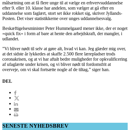
målsætning om at få flere unge til at vælge en erhvervsuddannelse
efter 9. eller 10. klasse har andelen, som vælger at gå efter en
uddannelse som faglært, stort set ikke rokket sig, skriver Jyllands-
Posten. Det viser statistikkerne over unges uddannelsesvalg.
Beskæftigelsesminister Peter Hummelgaard mener ikke, der er noget
»quick fix« i form af bare at hente den arbejdskraft, der mangler, i
udlandet.
”Vi bliver nødt til selv at gøre alt, hvad vi kan. Jeg glæder mig over,
at det sidste år lykkedes at skaffe 2.500 flere lærepladser trods
coronakrisen, og at vi har aftalt bedre muligheder for opkvalificering
af ufaglærte under krisen, og vi bliver nødt til fordomsfrit at
overveje, om vi skal fortsætte nogle af de tiltag,” siger han.
DEL
SENESTE NYHEDSBREV