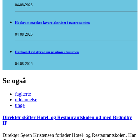
04-08-2026
Hørkram mærker lavere aktivitet i gastronomien
04-08-2026
Danhostel vil styrke sin position i turismen
04-08-2026
Se også
faglærte
uddannelse
unge
Direktør skifter Hotel- og Restaurantskolen ud med Brøndby
IF
Direktør Søren Kristensen forlader Hotel- og Restaurantskolen. Han