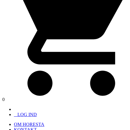
0
LOG IND
OM HORESTA
KONTAKT