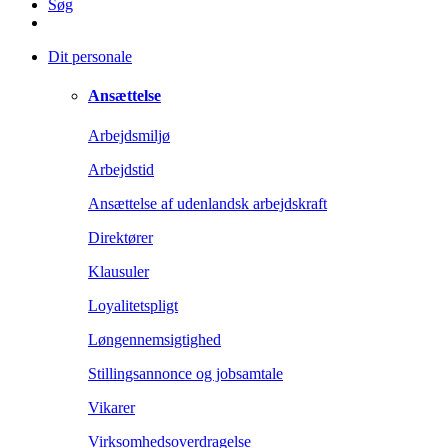
Søg
Dit personale
Ansættelse
Arbejdsmiljø
Arbejdstid
Ansættelse af udenlandsk arbejdskraft
Direktører
Klausuler
Loyalitetspligt
Løngennemsigtighed
Stillingsannonce og jobsamtale
Vikarer
Virksomhedsoverdragelse