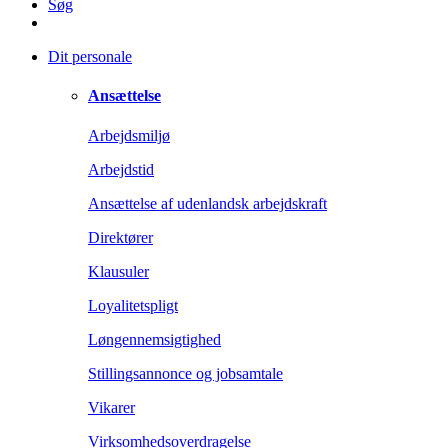
Søg
Dit personale
Ansættelse
Arbejdsmiljø
Arbejdstid
Ansættelse af udenlandsk arbejdskraft
Direktører
Klausuler
Loyalitetspligt
Løngennemsigtighed
Stillingsannonce og jobsamtale
Vikarer
Virksomhedsoverdragelse