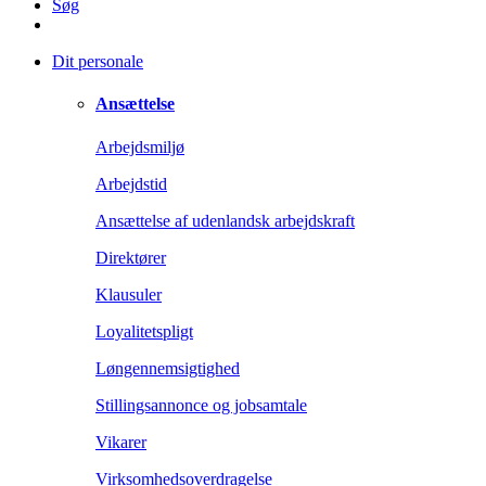
Søg
Dit personale
Ansættelse
Arbejdsmiljø
Arbejdstid
Ansættelse af udenlandsk arbejdskraft
Direktører
Klausuler
Loyalitetspligt
Løngennemsigtighed
Stillingsannonce og jobsamtale
Vikarer
Virksomhedsoverdragelse