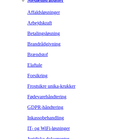
Medlemsrabatter
Affaldsløsninger
Arbejdskraft
Betalingsløsning
Brandrådgivning
Brændstof
Elaftale
Forsikring
Frostsikre unika-krukker
Fødevarehåndtering
GDPR-håndtering
Inkassobehandling
IT- og WiFi-løsninger
Juridiske dokumenter