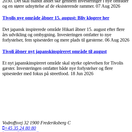
2030. Det skal blandt andet ske gennem investeringer i nye områder
og en større udnyttelse af de eksisterende rammer.
07 Aug 2026
Tivolis nye område åbner 15. august: Bliv klogere her
Det japansk inspirerede område Hikari åbner 15. august efter flere
års udvikling og ombygning. Investeringen omfatter to nye
forlystelser, fem spisesteder og mere plads til gæsterne.
06 Aug 2026
Tivoli åbner nyt japanskinspireret område til august
Et nyt japanskinspireret område skal styrke oplevelsen for Tivolis
gæster. Investeringen omfatter både nye forlystelser og flere
spisesteder med fokus på streetfood.
18 Jun 2026
Vodroffsvej 32 1900 Frederiksberg C
+45 35 24 80 80