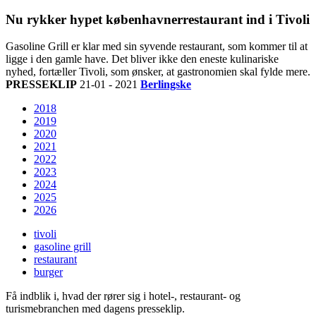
Nu rykker hypet københavnerrestaurant ind i Tivoli
Gasoline Grill er klar med sin syvende restaurant, som kommer til at
ligge i den gamle have. Det bliver ikke den eneste kulinariske
nyhed, fortæller Tivoli, som ønsker, at gastronomien skal fylde mere.
PRESSEKLIP
21-01 - 2021
Berlingske
2018
2019
2020
2021
2022
2023
2024
2025
2026
tivoli
gasoline grill
restaurant
burger
Få indblik i, hvad der rører sig i hotel-, restaurant- og
turismebranchen med dagens presseklip.