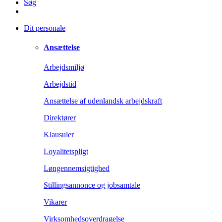
Søg
Dit personale
Ansættelse
Arbejdsmiljø
Arbejdstid
Ansættelse af udenlandsk arbejdskraft
Direktører
Klausuler
Loyalitetspligt
Løngennemsigtighed
Stillingsannonce og jobsamtale
Vikarer
Virksomhedsoverdragelse