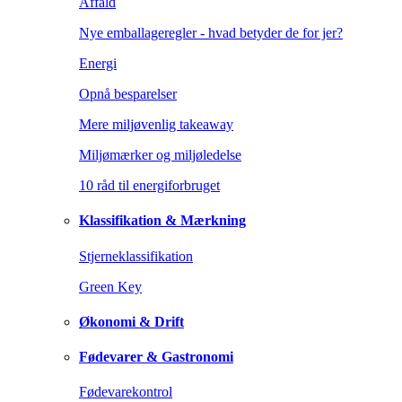
Affald
Nye emballageregler - hvad betyder de for jer?
Energi
Opnå besparelser
Mere miljøvenlig takeaway
Miljømærker og miljøledelse
10 råd til energiforbruget
Klassifikation & Mærkning
Stjerneklassifikation
Green Key
Økonomi & Drift
Fødevarer & Gastronomi
Fødevarekontrol