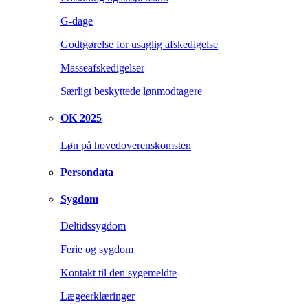
G-dage
Godtgørelse for usaglig afskedigelse
Masseafskedigelser
Særligt beskyttede lønmodtagere
OK 2025
Løn på hovedoverenskomsten
Persondata
Sygdom
Deltidssygdom
Ferie og sygdom
Kontakt til den sygemeldte
Lægeerklæringer