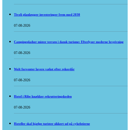
Tivoli planlægger investeringer frem mod 2030
07-08-2026
Campingpladser mister terræn i dansk turisme: Efterlyser moderne lovgivning
07-08-2026
Wolt forventer lavere vækst efter rekordår
07-08-2026
Hotel i Ribe knækker rekrutteringskoden
07-08-2026
Hoteller skal hjælpe turister sikkert ud på cykelstierne