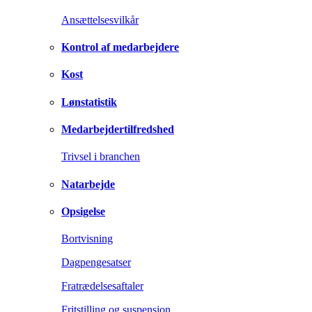
Ansættelsesvilkår
Kontrol af medarbejdere
Kost
Lønstatistik
Medarbejdertilfredshed
Trivsel i branchen
Natarbejde
Opsigelse
Bortvisning
Dagpengesatser
Fratrædelsesaftaler
Fritstilling og suspension