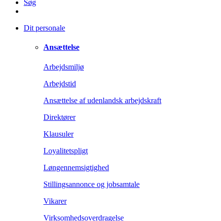
Søg
Dit personale
Ansættelse
Arbejdsmiljø
Arbejdstid
Ansættelse af udenlandsk arbejdskraft
Direktører
Klausuler
Loyalitetspligt
Løngennemsigtighed
Stillingsannonce og jobsamtale
Vikarer
Virksomhedsoverdragelse