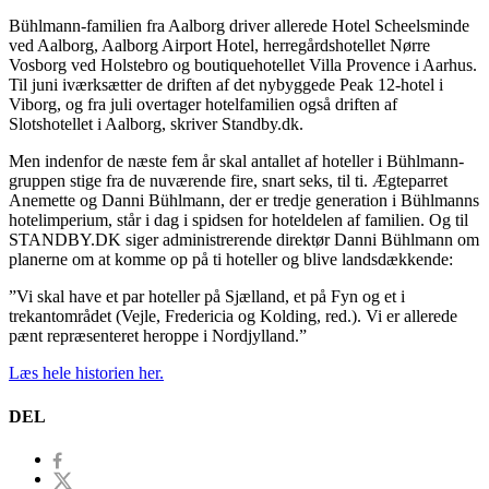
Bühlmann-familien fra Aalborg driver allerede Hotel Scheelsminde
ved Aalborg, Aalborg Airport Hotel, herregårdshotellet Nørre
Vosborg ved Holstebro og boutiquehotellet Villa Provence i Aarhus.
Til juni iværksætter de driften af det nybyggede Peak 12-hotel i
Viborg, og fra juli overtager hotelfamilien også driften af
Slotshotellet i Aalborg, skriver Standby.dk.
Men indenfor de næste fem år skal antallet af hoteller i Bühlmann-
gruppen stige fra de nuværende fire, snart seks, til ti. Ægteparret
Anemette og Danni Bühlmann, der er tredje generation i Bühlmanns
hotelimperium, står i dag i spidsen for hoteldelen af familien. Og til
STANDBY.DK siger administrerende direktør Danni Bühlmann om
planerne om at komme op på ti hoteller og blive landsdækkende:
”Vi skal have et par hoteller på Sjælland, et på Fyn og et i
trekantområdet (Vejle, Fredericia og Kolding, red.). Vi er allerede
pænt repræsenteret heroppe i Nordjylland.”
Læs hele historien her.
DEL