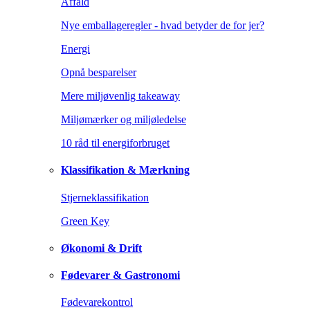
Affald
Nye emballageregler - hvad betyder de for jer?
Energi
Opnå besparelser
Mere miljøvenlig takeaway
Miljømærker og miljøledelse
10 råd til energiforbruget
Klassifikation & Mærkning
Stjerneklassifikation
Green Key
Økonomi & Drift
Fødevarer & Gastronomi
Fødevarekontrol