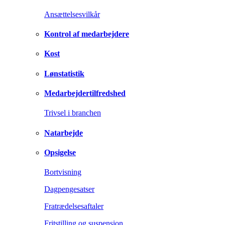
Ansættelsesvilkår
Kontrol af medarbejdere
Kost
Lønstatistik
Medarbejdertilfredshed
Trivsel i branchen
Natarbejde
Opsigelse
Bortvisning
Dagpengesatser
Fratrædelsesaftaler
Fritstilling og suspension