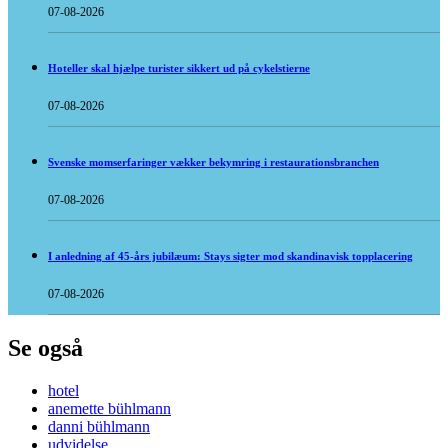
07-08-2026
Hoteller skal hjælpe turister sikkert ud på cykelstierne
07-08-2026
Svenske momserfaringer vækker bekymring i restaurationsbranchen
07-08-2026
I anledning af 45-års jubilæum: Stays sigter mod skandinavisk topplacering
07-08-2026
Se også
hotel
anemette bühlmann
danni bühlmann
udvidelse