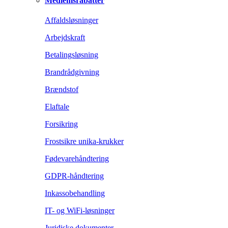
Medlemsrabatter
Affaldsløsninger
Arbejdskraft
Betalingsløsning
Brandrådgivning
Brændstof
Elaftale
Forsikring
Frostsikre unika-krukker
Fødevarehåndtering
GDPR-håndtering
Inkassobehandling
IT- og WiFi-løsninger
Juridiske dokumenter