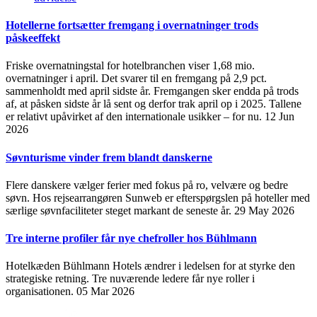
Hotellerne fortsætter fremgang i overnatninger trods
påskeeffekt
Friske overnatningstal for hotelbranchen viser 1,68 mio.
overnatninger i april. Det svarer til en fremgang på 2,9 pct.
sammenholdt med april sidste år. Fremgangen sker endda på trods
af, at påsken sidste år lå sent og derfor trak april op i 2025. Tallene
er relativt upåvirket af den internationale usikker – for nu.
12 Jun
2026
Søvnturisme vinder frem blandt danskerne
Flere danskere vælger ferier med fokus på ro, velvære og bedre
søvn. Hos rejsearrangøren Sunweb er efterspørgslen på hoteller med
særlige søvnfaciliteter steget markant de seneste år.
29 May 2026
Tre interne profiler får nye chefroller hos Bühlmann
Hotelkæden Bühlmann Hotels ændrer i ledelsen for at styrke den
strategiske retning. Tre nuværende ledere får nye roller i
organisationen.
05 Mar 2026