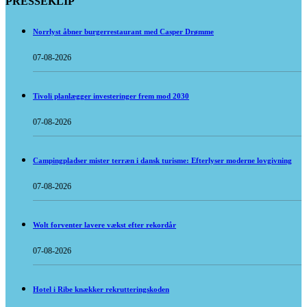
PRESSEKLIP
Norrlyst åbner burgerrestaurant med Casper Drømme
07-08-2026
Tivoli planlægger investeringer frem mod 2030
07-08-2026
Campingpladser mister terræn i dansk turisme: Efterlyser moderne lovgivning
07-08-2026
Wolt forventer lavere vækst efter rekordår
07-08-2026
Hotel i Ribe knækker rekrutteringskoden