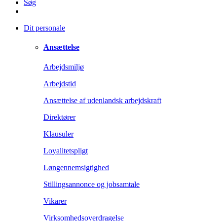
Søg
Dit personale
Ansættelse
Arbejdsmiljø
Arbejdstid
Ansættelse af udenlandsk arbejdskraft
Direktører
Klausuler
Loyalitetspligt
Løngennemsigtighed
Stillingsannonce og jobsamtale
Vikarer
Virksomhedsoverdragelse