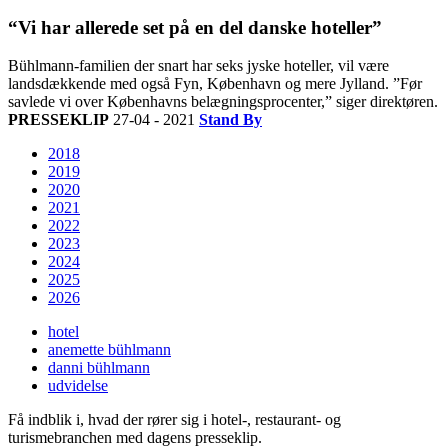
“Vi har allerede set på en del danske hoteller”
Bühlmann-familien der snart har seks jyske hoteller, vil være
landsdækkende med også Fyn, København og mere Jylland. ”Før
savlede vi over Københavns belægningsprocenter,” siger direktøren.
PRESSEKLIP
27-04 - 2021
Stand By
2018
2019
2020
2021
2022
2023
2024
2025
2026
hotel
anemette bühlmann
danni bühlmann
udvidelse
Få indblik i, hvad der rører sig i hotel-, restaurant- og
turismebranchen med dagens presseklip.