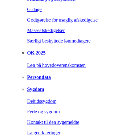
G-dage
Godtgørelse for usaglig afskedigelse
Masseafskedigelser
Særligt beskyttede lønmodtagere
OK 2025
Løn på hovedoverenskomsten
Persondata
Sygdom
Deltidssygdom
Ferie og sygdom
Kontakt til den sygemeldte
Lægeerklæringer