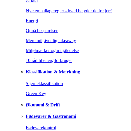
Affald
Nye emballageregler - hvad betyder de for jer?
Energi
Opnå besparelser
Mere miljøvenlig takeaway
Miljømærker og miljøledelse
10 råd til energiforbruget
Klassifikation & Mærkning
Stjerneklassifikation
Green Key
Økonomi & Drift
Fødevarer & Gastronomi
Fødevarekontrol