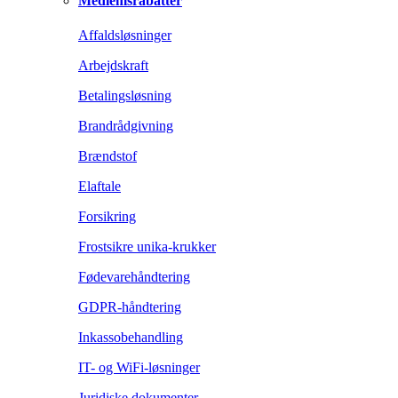
Medlemsrabatter
Affaldsløsninger
Arbejdskraft
Betalingsløsning
Brandrådgivning
Brændstof
Elaftale
Forsikring
Frostsikre unika-krukker
Fødevarehåndtering
GDPR-håndtering
Inkassobehandling
IT- og WiFi-løsninger
Juridiske dokumenter