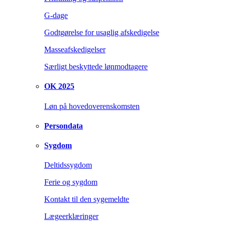
G-dage
Godtgørelse for usaglig afskedigelse
Masseafskedigelser
Særligt beskyttede lønmodtagere
OK 2025
Løn på hovedoverenskomsten
Persondata
Sygdom
Deltidssygdom
Ferie og sygdom
Kontakt til den sygemeldte
Lægeerklæringer