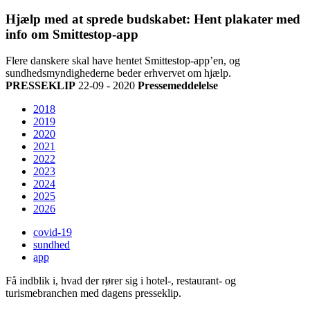
Hjælp med at sprede budskabet: Hent plakater med
info om Smittestop-app
Flere danskere skal have hentet Smittestop-app’en, og
sundhedsmyndighederne beder erhvervet om hjælp.
PRESSEKLIP
22-09 - 2020
Pressemeddelelse
2018
2019
2020
2021
2022
2023
2024
2025
2026
covid-19
sundhed
app
Få indblik i, hvad der rører sig i hotel-, restaurant- og
turismebranchen med dagens presseklip.