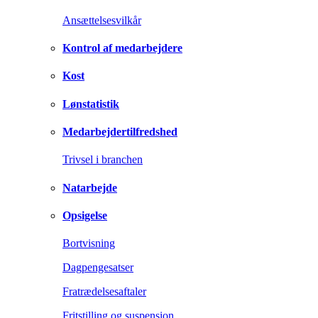
Ansættelsesvilkår
Kontrol af medarbejdere
Kost
Lønstatistik
Medarbejdertilfredshed
Trivsel i branchen
Natarbejde
Opsigelse
Bortvisning
Dagpengesatser
Fratrædelsesaftaler
Fritstilling og suspension