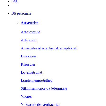
Søg
Dit personale
Ansættelse
Arbejdsmiljø
Arbejdstid
Ansættelse af udenlandsk arbejdskraft
Direktører
Klausuler
Loyalitetspligt
Løngennemsigtighed
Stillingsannonce og jobsamtale
Vikarer
Virksomhedsoverdragelse