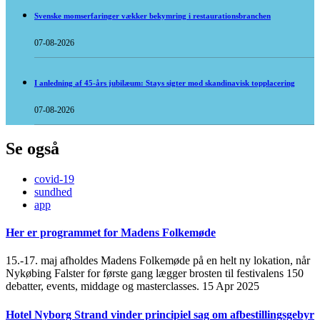
Svenske momserfaringer vækker bekymring i restaurationsbranchen
07-08-2026
I anledning af 45-års jubilæum: Stays sigter mod skandinavisk topplacering
07-08-2026
Se også
covid-19
sundhed
app
Her er programmet for Madens Folkemøde
15.-17. maj afholdes Madens Folkemøde på en helt ny lokation, når
Nykøbing Falster for første gang lægger brosten til festivalens 150
debatter, events, middage og masterclasses.
15 Apr 2025
Hotel Nyborg Strand vinder principiel sag om afbestillingsgebyr