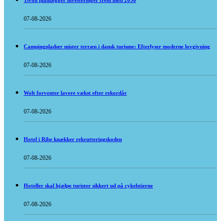
Tivoli planlægger investeringer frem mod 2030
07-08-2026
Campingpladser mister terræn i dansk turisme: Efterlyser moderne lovgivning
07-08-2026
Wolt forventer lavere vækst efter rekordår
07-08-2026
Hotel i Ribe knækker rekrutteringskoden
07-08-2026
Hoteller skal hjælpe turister sikkert ud på cykelstierne
07-08-2026