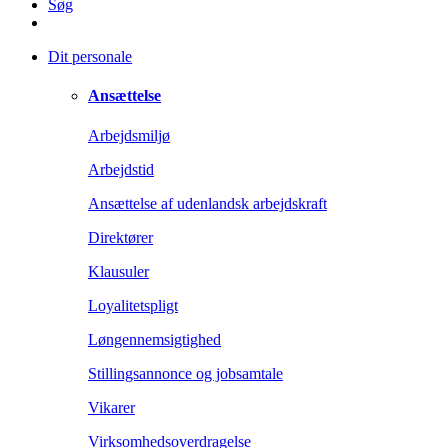
Søg
Dit personale
Ansættelse
Arbejdsmiljø
Arbejdstid
Ansættelse af udenlandsk arbejdskraft
Direktører
Klausuler
Loyalitetspligt
Løngennemsigtighed
Stillingsannonce og jobsamtale
Vikarer
Virksomhedsoverdragelse