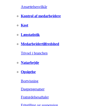
Ansættelsesvilkår
Kontrol af medarbejdere
Kost
Lønstatistik
Medarbejdertilfredshed
Trivsel i branchen
Natarbejde
Opsigelse
Bortvisning
Dagpengesatser
Fratrædelsesaftaler
Fritstilling og suspension