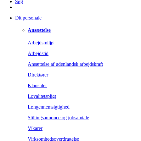
Søg
Dit personale
Ansættelse
Arbejdsmiljø
Arbejdstid
Ansættelse af udenlandsk arbejdskraft
Direktører
Klausuler
Loyalitetspligt
Løngennemsigtighed
Stillingsannonce og jobsamtale
Vikarer
Virksomhedsoverdragelse