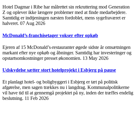
Hotel Dagmar i Ribe har målrettet sin rekruttering mod Generation
Z og oplever ikke længere problemer med at finde medarbejdere.
Samtidig er indtjeningen næsten fordoblet, mens sygefraværet er
halveret.
07 Aug 2026
McDonald’s-franchisetager vokser efter opkøb
Ejeren af 15 McDonald’s-restauranter øgede sidste år omsætningen
markant efter nye opkøb og åbninger. Samtidig har investeringer og
opstartsomkostninger presset økonomien.
13 May 2026
Udskydelse sætter stort hotelprojekt i Esbjerg på pause
Et planlagt hotel- og boligbyggeri i Esbjerg er tæt på politisk
afgørelse, men sagen trækkes nu i langdrag. Kommunalpolitikerne
vil have tid til at gennemgå projektet på ny, inden der træffes endelig
beslutning.
11 Feb 2026