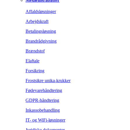
Medlemsrabatter
Affaldsløsninger
Arbejdskraft
Betalingsløsning
Brandrådgivning
Brændstof
Elaftale
Forsikring
Frostsikre unika-krukker
Fødevarehåndtering
GDPR-håndtering
Inkassobehandling
IT- og WiFi-løsninger
Juridiske dokumenter