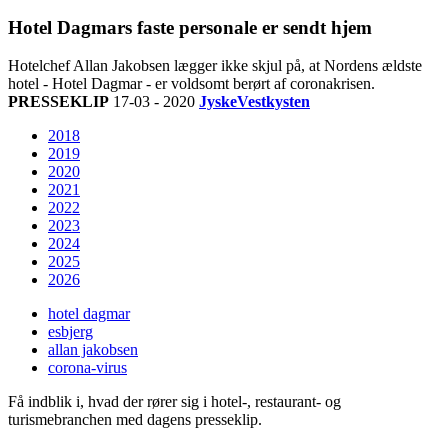
Hotel Dagmars faste personale er sendt hjem
Hotelchef Allan Jakobsen lægger ikke skjul på, at Nordens ældste
hotel - Hotel Dagmar - er voldsomt berørt af coronakrisen.
PRESSEKLIP
17-03 - 2020
JyskeVestkysten
2018
2019
2020
2021
2022
2023
2024
2025
2026
hotel dagmar
esbjerg
allan jakobsen
corona-virus
Få indblik i, hvad der rører sig i hotel-, restaurant- og
turismebranchen med dagens presseklip.