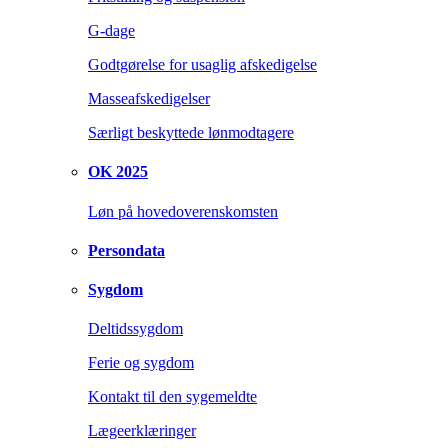
G-dage
Godtgørelse for usaglig afskedigelse
Masseafskedigelser
Særligt beskyttede lønmodtagere
OK 2025
Løn på hovedoverenskomsten
Persondata
Sygdom
Deltidssygdom
Ferie og sygdom
Kontakt til den sygemeldte
Lægeerklæringer