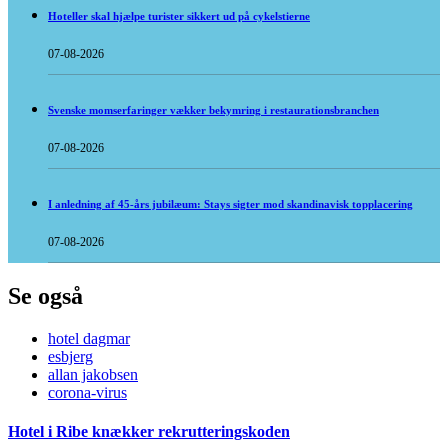
Hoteller skal hjælpe turister sikkert ud på cykelstierne
07-08-2026
Svenske momserfaringer vækker bekymring i restaurationsbranchen
07-08-2026
I anledning af 45-års jubilæum: Stays sigter mod skandinavisk topplacering
07-08-2026
Se også
hotel dagmar
esbjerg
allan jakobsen
corona-virus
Hotel i Ribe knækker rekrutteringskoden