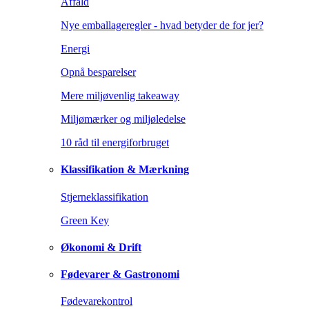
Affald
Nye emballageregler - hvad betyder de for jer?
Energi
Opnå besparelser
Mere miljøvenlig takeaway
Miljømærker og miljøledelse
10 råd til energiforbruget
Klassifikation & Mærkning
Stjerneklassifikation
Green Key
Økonomi & Drift
Fødevarer & Gastronomi
Fødevarekontrol