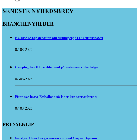
SENESTE NYHEDSBREV
BRANCHENYHEDER
HORESTA tog debatten om drikkepenge i DR Aftenshowet
07-08-2026
Camping har ikke reddet med på turismens vækstbølge
07-08-2026
Efter nye krav: Emballage på lager kan fortsat bruges
07-08-2026
PRESSEKLIP
Norrlyst åbner burgerrestaurant med Casper Drømme