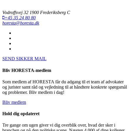
Vodroffsvej 32 1900 Frederiksberg C
+45 35 24 80 80
horesta@horesta.dk
SEND SIKKER MAIL
Bliv HORESTA-medlem
Som medlem af HORESTA får du adgang til et team af advokater
og jurister samt råd og vejledning til at håndtere konkrete spørgsmål
og problemer. Bliv medlem i dag!
Bliv medlem
Hold dig opdateret
Tre gange om ugen giver vi dig overblik over, hvad der sker i
branchen og på den politiske scene. Næsten 4.000 af dine kolleger