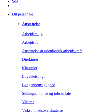
Søg
Dit personale
Ansættelse
Arbejdsmiljø
Arbejdstid
Ansættelse af udenlandsk arbejdskraft
Direktører
Klausuler
Loyalitetspligt
Løngennemsigtighed
Stillingsannonce og jobsamtale
Vikarer
Virksomhedsoverdragelse