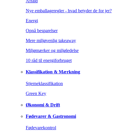
Affald
Nye emballageregler - hvad betyder de for jer?
Energi
Opnå besparelser
Mere miljøvenlig takeaway
Miljømærker og miljøledelse
10 råd til energiforbruget
Klassifikation & Mærkning
Stjerneklassifikation
Green Key
Økonomi & Drift
Fødevarer & Gastronomi
Fødevarekontrol