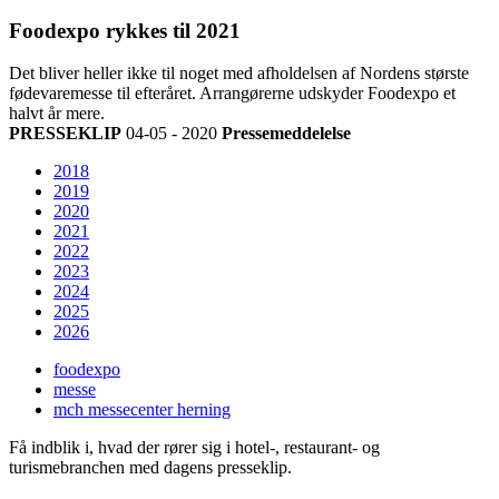
Foodexpo rykkes til 2021
Det bliver heller ikke til noget med afholdelsen af Nordens største
fødevaremesse til efteråret. Arrangørerne udskyder Foodexpo et
halvt år mere.
PRESSEKLIP
04-05 - 2020
Pressemeddelelse
2018
2019
2020
2021
2022
2023
2024
2025
2026
foodexpo
messe
mch messecenter herning
Få indblik i, hvad der rører sig i hotel-, restaurant- og
turismebranchen med dagens presseklip.