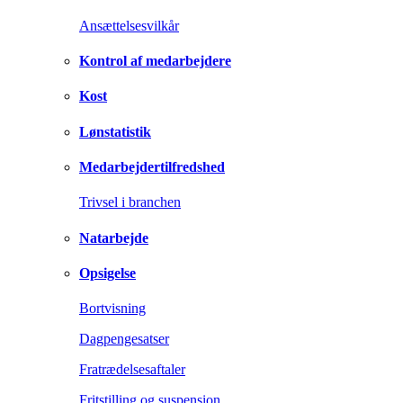
Ansættelsesvilkår
Kontrol af medarbejdere
Kost
Lønstatistik
Medarbejdertilfredshed
Trivsel i branchen
Natarbejde
Opsigelse
Bortvisning
Dagpengesatser
Fratrædelsesaftaler
Fritstilling og suspension