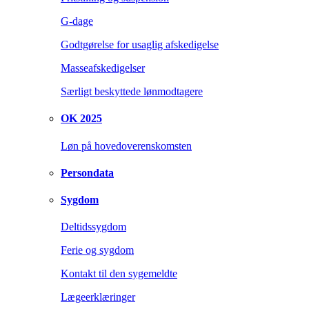
G-dage
Godtgørelse for usaglig afskedigelse
Masseafskedigelser
Særligt beskyttede lønmodtagere
OK 2025
Løn på hovedoverenskomsten
Persondata
Sygdom
Deltidssygdom
Ferie og sygdom
Kontakt til den sygemeldte
Lægeerklæringer