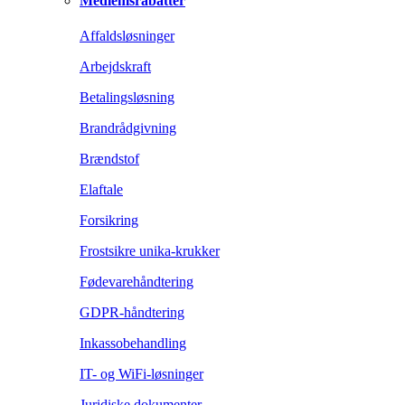
Medlemsrabatter
Affaldsløsninger
Arbejdskraft
Betalingsløsning
Brandrådgivning
Brændstof
Elaftale
Forsikring
Frostsikre unika-krukker
Fødevarehåndtering
GDPR-håndtering
Inkassobehandling
IT- og WiFi-løsninger
Juridiske dokumenter