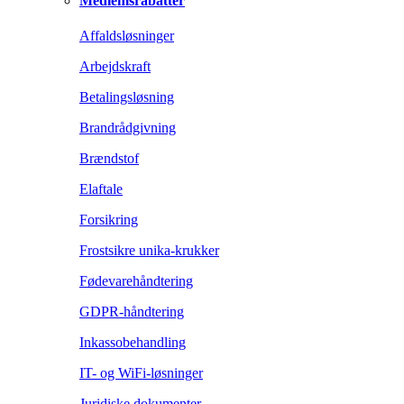
Medlemsrabatter
Affaldsløsninger
Arbejdskraft
Betalingsløsning
Brandrådgivning
Brændstof
Elaftale
Forsikring
Frostsikre unika-krukker
Fødevarehåndtering
GDPR-håndtering
Inkassobehandling
IT- og WiFi-løsninger
Juridiske dokumenter