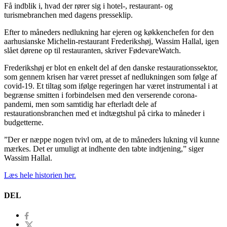
Få indblik i, hvad der rører sig i hotel-, restaurant- og
turismebranchen med dagens presseklip.
Efter to måneders nedlukning har ejeren og køkkenchefen for den
aarhusianske Michelin-restaurant Frederikshøj, Wassim Hallal, igen
slået dørene op til restauranten, skriver FødevareWatch.
Frederikshøj er blot en enkelt del af den danske restaurationssektor,
som gennem krisen har været presset af nedlukningen som følge af
covid-19. Et tiltag som ifølge regeringen har været instrumental i at
begrænse smitten i forbindelsen med den verserende corona-
pandemi, men som samtidig har efterladt dele af
restaurationsbranchen med et indtægtshul på cirka to måneder i
budgetterne.
”Der er næppe nogen tvivl om, at de to måneders lukning vil kunne
mærkes. Det er umuligt at indhente den tabte indtjening,” siger
Wassim Hallal.
Læs hele historien her.
DEL