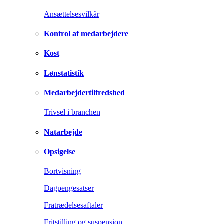
Ansættelsesvilkår
Kontrol af medarbejdere
Kost
Lønstatistik
Medarbejdertilfredshed
Trivsel i branchen
Natarbejde
Opsigelse
Bortvisning
Dagpengesatser
Fratrædelsesaftaler
Fritstilling og suspension