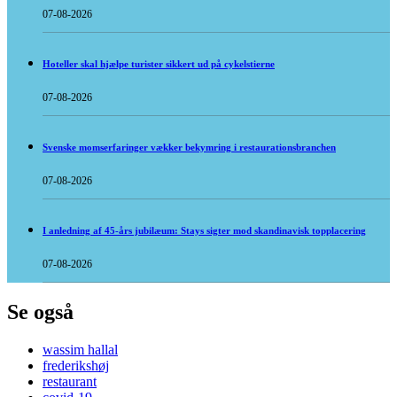
07-08-2026
Hoteller skal hjælpe turister sikkert ud på cykelstierne
07-08-2026
Svenske momserfaringer vækker bekymring i restaurationsbranchen
07-08-2026
I anledning af 45-års jubilæum: Stays sigter mod skandinavisk topplacering
07-08-2026
Se også
wassim hallal
frederikshøj
restaurant