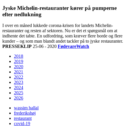
Jyske Michelin-restauranter kører på pumperne
efter nedlukning
I over en måned lukkede corona-krisen for landets Michelin-
restauranter og resten af sektoren. Nu er det et spørgsmål om at
indhente det tabte. En udfordring, som kræver flere borde og flere
kunder – og som man blandt andet tackler på to jyske restauranter.
PRESSEKLIP
25-06 - 2020
FødevareWatch
2018
2019
2020
2021
2022
2023
2024
2025
2026
wassim hallal
frederikshøj
restaurant
covid-19