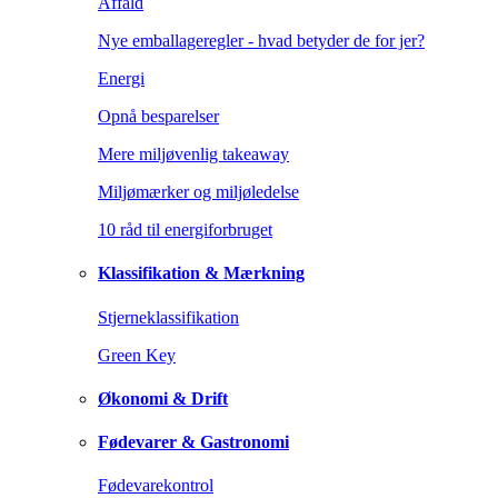
Affald
Nye emballageregler - hvad betyder de for jer?
Energi
Opnå besparelser
Mere miljøvenlig takeaway
Miljømærker og miljøledelse
10 råd til energiforbruget
Klassifikation & Mærkning
Stjerneklassifikation
Green Key
Økonomi & Drift
Fødevarer & Gastronomi
Fødevarekontrol