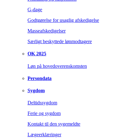
G-dage
Godtgørelse for usaglig afskedigelse
Masseafskedigelser
Særligt beskyttede lønmodtagere
OK 2025
Løn på hovedoverenskomsten
Persondata
Sygdom
Deltidssygdom
Ferie og sygdom
Kontakt til den sygemeldte
Lægeerklæringer