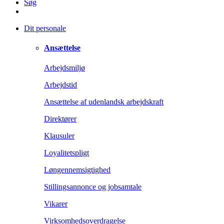
Søg
Dit personale
Ansættelse
Arbejdsmiljø
Arbejdstid
Ansættelse af udenlandsk arbejdskraft
Direktører
Klausuler
Loyalitetspligt
Løngennemsigtighed
Stillingsannonce og jobsamtale
Vikarer
Virksomhedsoverdragelse