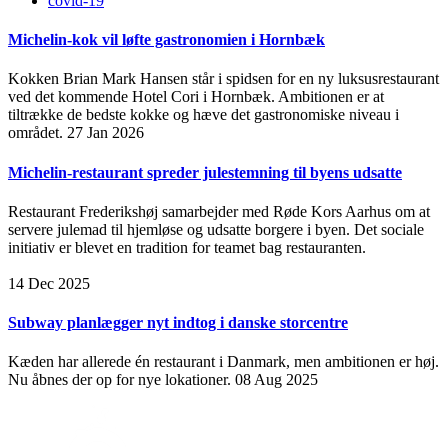
covid-19
Michelin-kok vil løfte gastronomien i Hornbæk
Kokken Brian Mark Hansen står i spidsen for en ny luksusrestaurant
ved det kommende Hotel Cori i Hornbæk. Ambitionen er at
tiltrække de bedste kokke og hæve det gastronomiske niveau i
området.
27 Jan 2026
Michelin-restaurant spreder julestemning til byens udsatte
Restaurant Frederikshøj samarbejder med Røde Kors Aarhus om at
servere julemad til hjemløse og udsatte borgere i byen. Det sociale
initiativ er blevet en tradition for teamet bag restauranten.
14 Dec 2025
Subway planlægger nyt indtog i danske storcentre
Kæden har allerede én restaurant i Danmark, men ambitionen er høj.
Nu åbnes der op for nye lokationer.
08 Aug 2025