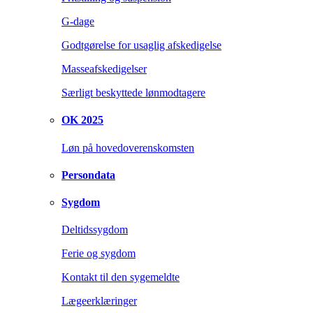
G-dage
Godtgørelse for usaglig afskedigelse
Masseafskedigelser
Særligt beskyttede lønmodtagere
OK 2025
Løn på hovedoverenskomsten
Persondata
Sygdom
Deltidssygdom
Ferie og sygdom
Kontakt til den sygemeldte
Lægeerklæringer