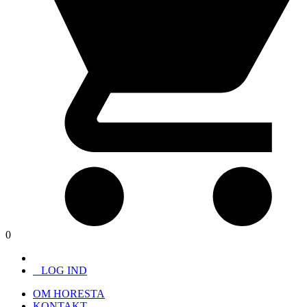
0
LOG IND
OM HORESTA
KONTAKT