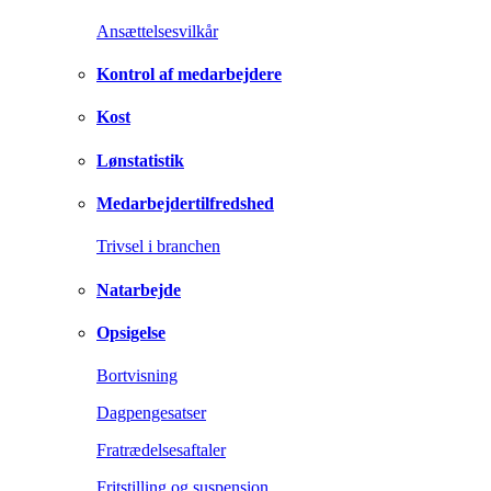
Ansættelsesvilkår
Kontrol af medarbejdere
Kost
Lønstatistik
Medarbejdertilfredshed
Trivsel i branchen
Natarbejde
Opsigelse
Bortvisning
Dagpengesatser
Fratrædelsesaftaler
Fritstilling og suspension