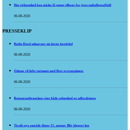
Din virksomhed kan måske få penge tilbage for jeres emballageaffald
06-08-2026
PRESSEKLIP
Ruths Hotel udnævner sin første hotelchef
06-08-2026
Odense vil løfte turismen med flere overnatninger
06-08-2026
Restaurantbranchen viser både robusthed og udfordringer
06-08-2026
Tivolis nye område åbner 15. august: Bliv klogere her