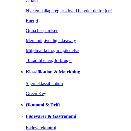
Affald
Nye emballageregler - hvad betyder de for jer?
Energi
Opnå besparelser
Mere miljøvenlig takeaway
Miljømærker og miljøledelse
10 råd til energiforbruget
Klassifikation & Mærkning
Stjerneklassifikation
Green Key
Økonomi & Drift
Fødevarer & Gastronomi
Fødevarekontrol