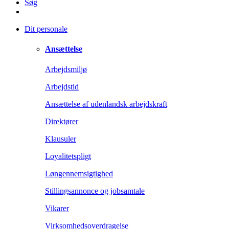
Søg
Dit personale
Ansættelse
Arbejdsmiljø
Arbejdstid
Ansættelse af udenlandsk arbejdskraft
Direktører
Klausuler
Loyalitetspligt
Løngennemsigtighed
Stillingsannonce og jobsamtale
Vikarer
Virksomhedsoverdragelse