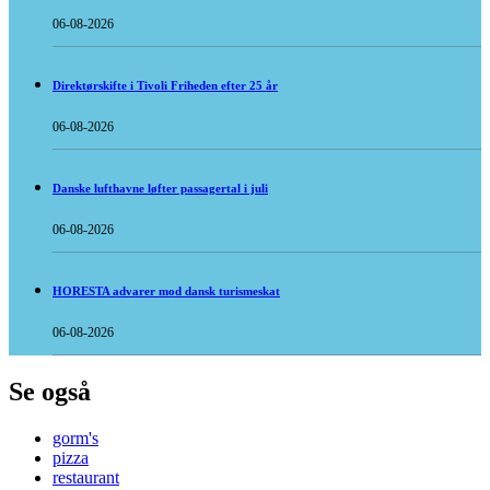
06-08-2026
Direktørskifte i Tivoli Friheden efter 25 år
06-08-2026
Danske lufthavne løfter passagertal i juli
06-08-2026
HORESTA advarer mod dansk turismeskat
06-08-2026
Se også
gorm's
pizza
restaurant