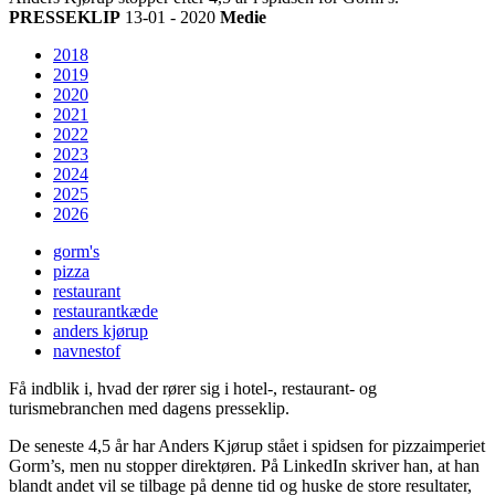
PRESSEKLIP
13-01 - 2020
Medie
2018
2019
2020
2021
2022
2023
2024
2025
2026
gorm's
pizza
restaurant
restaurantkæde
anders kjørup
navnestof
Få indblik i, hvad der rører sig i hotel-, restaurant- og
turismebranchen med dagens presseklip.
De seneste 4,5 år har Anders Kjørup stået i spidsen for pizzaimperiet
Gorm’s, men nu stopper direktøren. På LinkedIn skriver han, at han
blandt andet vil se tilbage på denne tid og huske de store resultater,