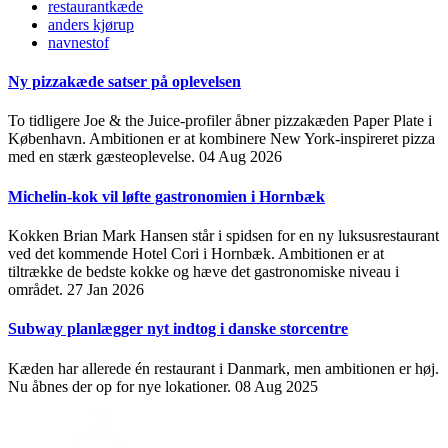
restaurantkæde
anders kjørup
navnestof
Ny pizzakæde satser på oplevelsen
To tidligere Joe & the Juice-profiler åbner pizzakæden Paper Plate i
København. Ambitionen er at kombinere New York-inspireret pizza
med en stærk gæsteoplevelse.
04 Aug 2026
Michelin-kok vil løfte gastronomien i Hornbæk
Kokken Brian Mark Hansen står i spidsen for en ny luksusrestaurant
ved det kommende Hotel Cori i Hornbæk. Ambitionen er at
tiltrække de bedste kokke og hæve det gastronomiske niveau i
området.
27 Jan 2026
Subway planlægger nyt indtog i danske storcentre
Kæden har allerede én restaurant i Danmark, men ambitionen er høj.
Nu åbnes der op for nye lokationer.
08 Aug 2025