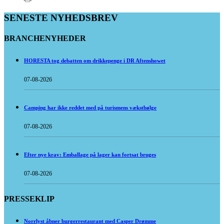
SENESTE NYHEDSBREV
BRANCHENYHEDER
HORESTA tog debatten om drikkepenge i DR Aftenshowet
07-08-2026
Camping har ikke reddet med på turismens vækstbølge
07-08-2026
Efter nye krav: Emballage på lager kan fortsat bruges
07-08-2026
PRESSEKLIP
Norrlyst åbner burgerrestaurant med Casper Drømme