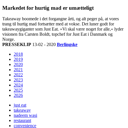
Markedet for hurtig mad er umætteligt
Takeaway boomede i det forgangne årti, og alt peger på, at vores
trang til hurtig mad fortsætter med at vokse. Det luner godt for
takeawaygiganter som Just Eat. »Vi skal være noget for alle,« lyder
visionen fra Carsten Boldt, topchef for Just Eat i Danmark og
Norge.
PRESSEKLIP
13-02 - 2020
Berlingske
2018
2019
2020
2021
2022
2023
2024
2025
2026
just eat
takeaway
nadeem wasi
restaurant
convenience