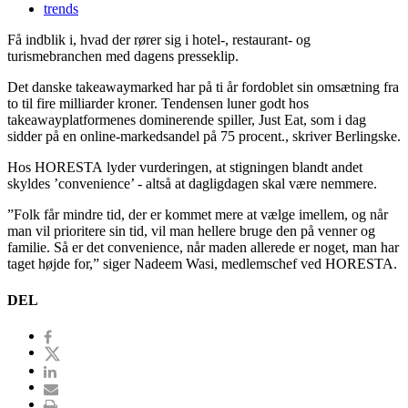
trends
Få indblik i, hvad der rører sig i hotel-, restaurant- og
turismebranchen med dagens presseklip.
Det danske takeawaymarked har på ti år fordoblet sin omsætning fra
to til fire milliarder kroner. Tendensen luner godt hos
takeawayplatformenes dominerende spiller, Just Eat, som i dag
sidder på en online-markedsandel på 75 procent., skriver Berlingske.
Hos HORESTA lyder vurderingen, at stigningen blandt andet
skyldes ’convenience’ - altså at dagligdagen skal være nemmere.
”Folk får mindre tid, der er kommet mere at vælge imellem, og når
man vil prioritere sin tid, vil man hellere bruge den på venner og
familie. Så er det convenience, når maden allerede er noget, man har
taget højde for,” siger Nadeem Wasi, medlemschef ved HORESTA.
DEL