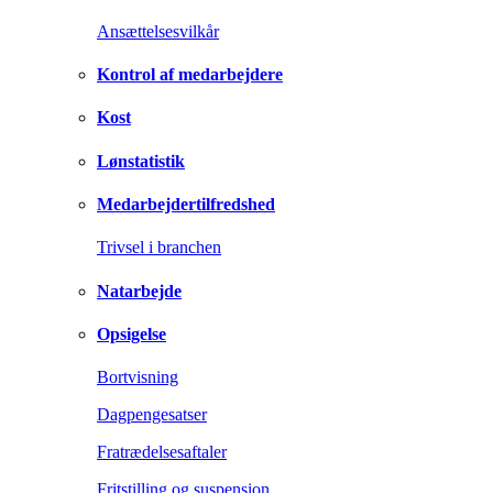
Ansættelsesvilkår
Kontrol af medarbejdere
Kost
Lønstatistik
Medarbejdertilfredshed
Trivsel i branchen
Natarbejde
Opsigelse
Bortvisning
Dagpengesatser
Fratrædelsesaftaler
Fritstilling og suspension