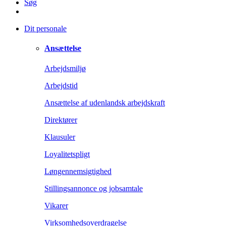
Søg
Dit personale
Ansættelse
Arbejdsmiljø
Arbejdstid
Ansættelse af udenlandsk arbejdskraft
Direktører
Klausuler
Loyalitetspligt
Løngennemsigtighed
Stillingsannonce og jobsamtale
Vikarer
Virksomhedsoverdragelse