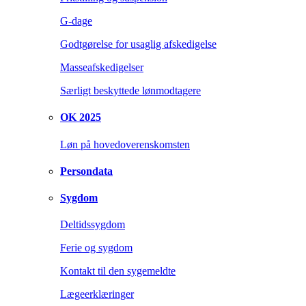
G-dage
Godtgørelse for usaglig afskedigelse
Masseafskedigelser
Særligt beskyttede lønmodtagere
OK 2025
Løn på hovedoverenskomsten
Persondata
Sygdom
Deltidssygdom
Ferie og sygdom
Kontakt til den sygemeldte
Lægeerklæringer