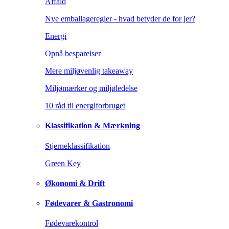
Affald
Nye emballageregler - hvad betyder de for jer?
Energi
Opnå besparelser
Mere miljøvenlig takeaway
Miljømærker og miljøledelse
10 råd til energiforbruget
Klassifikation & Mærkning
Stjerneklassifikation
Green Key
Økonomi & Drift
Fødevarer & Gastronomi
Fødevarekontrol