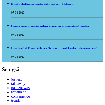
Hoteller skal hjælpe turister sikkert ud på cykelstierne
07-08-2026
Svenske momserfaringer vækker bekymring i restaurationsbranchen
07-08-2026
I anledning af 45-års jubilæum: Stays sigter mod skandinavisk topplacering
07-08-2026
Se også
just eat
takeaway
nadeem wasi
restaurant
convenience
trends