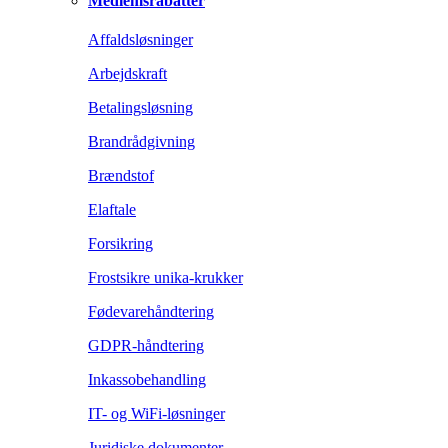
Medlemsrabatter
Affaldsløsninger
Arbejdskraft
Betalingsløsning
Brandrådgivning
Brændstof
Elaftale
Forsikring
Frostsikre unika-krukker
Fødevarehåndtering
GDPR-håndtering
Inkassobehandling
IT- og WiFi-løsninger
Juridiske dokumenter