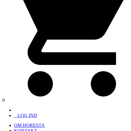
0
LOG IND
OM HORESTA
KONTAKT