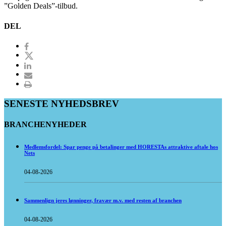
”Golden Deals”-tilbud.
DEL
SENESTE NYHEDSBREV
BRANCHENYHEDER
Medlemsfordel: Spar penge på betalinger med HORESTAs attraktive aftale hos
Nets
04-08-2026
Sammenlign jeres lønninger, fravær m.v. med resten af branchen
04-08-2026