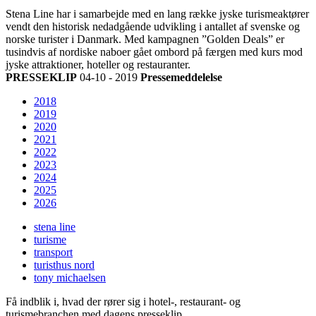
Stena Line har i samarbejde med en lang række jyske turismeaktører
vendt den historisk nedadgående udvikling i antallet af svenske og
norske turister i Danmark. Med kampagnen ”Golden Deals” er
tusindvis af nordiske naboer gået ombord på færgen med kurs mod
jyske attraktioner, hoteller og restauranter.
PRESSEKLIP
04-10 - 2019
Pressemeddelelse
2018
2019
2020
2021
2022
2023
2024
2025
2026
stena line
turisme
transport
turisthus nord
tony michaelsen
Få indblik i, hvad der rører sig i hotel-, restaurant- og
turismebranchen med dagens presseklip.