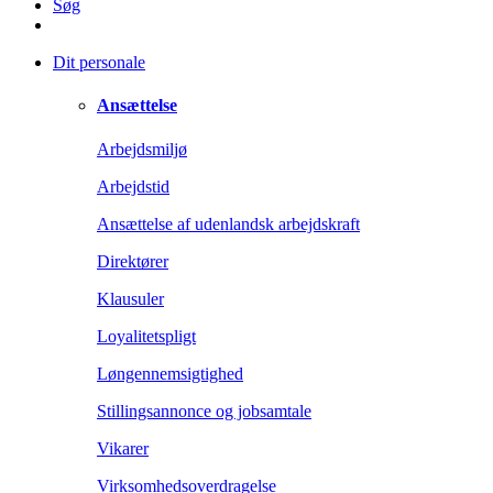
Søg
Dit personale
Ansættelse
Arbejdsmiljø
Arbejdstid
Ansættelse af udenlandsk arbejdskraft
Direktører
Klausuler
Loyalitetspligt
Løngennemsigtighed
Stillingsannonce og jobsamtale
Vikarer
Virksomhedsoverdragelse