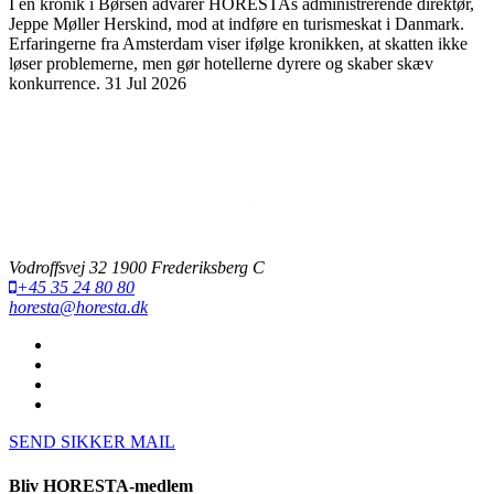
I en kronik i Børsen advarer HORESTAs administrerende direktør,
Jeppe Møller Herskind, mod at indføre en turismeskat i Danmark.
Erfaringerne fra Amsterdam viser ifølge kronikken, at skatten ikke
løser problemerne, men gør hotellerne dyrere og skaber skæv
konkurrence.
31 Jul 2026
Vodroffsvej 32 1900 Frederiksberg C
+45 35 24 80 80
horesta@horesta.dk
SEND SIKKER MAIL
Bliv HORESTA-medlem