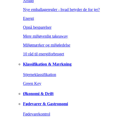
Affald
Nye emballageregler - hvad betyder de for jer?
Energi
Opnå besparelser
Mere miljøvenlig takeaway
Miljømærker og miljøledelse
10 råd til energiforbruget
Klassifikation & Mærkning
Stjerneklassifikation
Green Key
Økonomi & Drift
Fødevarer & Gastronomi
Fødevarekontrol