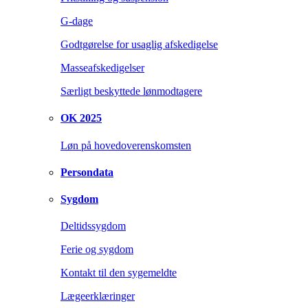
G-dage
Godtgørelse for usaglig afskedigelse
Masseafskedigelser
Særligt beskyttede lønmodtagere
OK 2025
Løn på hovedoverenskomsten
Persondata
Sygdom
Deltidssygdom
Ferie og sygdom
Kontakt til den sygemeldte
Lægeerklæringer