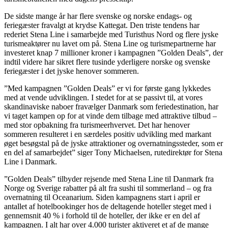
De sidste mange år har flere svenske og norske endags- og
feriegæster fravalgt at krydse Kattegat. Den triste tendens har
rederiet Stena Line i samarbejde med Turisthus Nord og flere jyske
turismeaktører nu lavet om på. Stena Line og turismepartnerne har
investeret knap 7 millioner kroner i kampagnen ”Golden Deals”, der
indtil videre har sikret flere tusinde yderligere norske og svenske
feriegæster i det jyske henover sommeren.
”Med kampagnen ”Golden Deals” er vi for første gang lykkedes
med at vende udviklingen. I stedet for at se passivt til, at vores
skandinaviske naboer fravælger Danmark som feriedestination, har
vi taget kampen op for at vinde dem tilbage med attraktive tilbud –
med stor opbakning fra turismeerhvervet. Det har henover
sommeren resulteret i en særdeles positiv udvikling med markant
øget besøgstal på de jyske attraktioner og overnatningssteder, som er
en del af samarbejdet” siger Tony Michaelsen, rutedirektør for Stena
Line i Danmark.
”Golden Deals” tilbyder rejsende med Stena Line til Danmark fra
Norge og Sverige rabatter på alt fra sushi til sommerland – og fra
overnatning til Oceanarium. Siden kampagnens start i april er
antallet af hotelbookinger hos de deltagende hoteller steget med i
gennemsnit 40 % i forhold til de hoteller, der ikke er en del af
kampagnen. I alt har over 4.000 turister aktiveret et af de mange