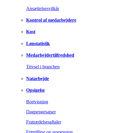
Ansættelsesvilkår
Kontrol af medarbejdere
Kost
Lønstatistik
Medarbejdertilfredshed
Trivsel i branchen
Natarbejde
Opsigelse
Bortvisning
Dagpengesatser
Fratrædelsesaftaler
Fritstilling og suspension