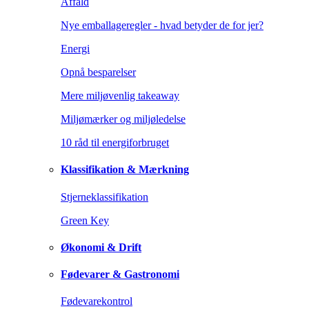
Affald
Nye emballageregler - hvad betyder de for jer?
Energi
Opnå besparelser
Mere miljøvenlig takeaway
Miljømærker og miljøledelse
10 råd til energiforbruget
Klassifikation & Mærkning
Stjerneklassifikation
Green Key
Økonomi & Drift
Fødevarer & Gastronomi
Fødevarekontrol