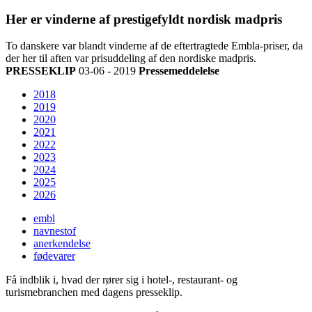
Her er vinderne af prestigefyldt nordisk madpris
To danskere var blandt vinderne af de eftertragtede Embla-priser, da
der her til aften var prisuddeling af den nordiske madpris.
PRESSEKLIP
03-06 - 2019
Pressemeddelelse
2018
2019
2020
2021
2022
2023
2024
2025
2026
embl
navnestof
anerkendelse
fødevarer
Få indblik i, hvad der rører sig i hotel-, restaurant- og
turismebranchen med dagens presseklip.