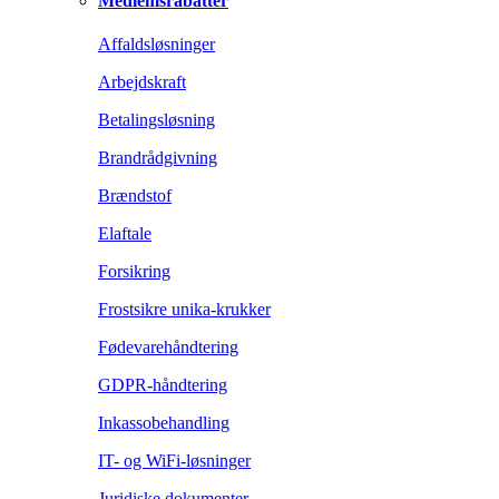
Medlemsrabatter
Affaldsløsninger
Arbejdskraft
Betalingsløsning
Brandrådgivning
Brændstof
Elaftale
Forsikring
Frostsikre unika-krukker
Fødevarehåndtering
GDPR-håndtering
Inkassobehandling
IT- og WiFi-løsninger
Juridiske dokumenter