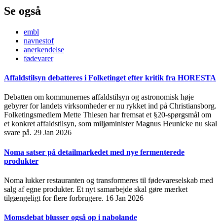
Se også
embl
navnestof
anerkendelse
fødevarer
Affaldstilsyn debatteres i Folketinget efter kritik fra HORESTA
Debatten om kommunernes affaldstilsyn og astronomisk høje
gebyrer for landets virksomheder er nu rykket ind på Christiansborg.
Folketingsmedlem Mette Thiesen har fremsat et §20-spørgsmål om
et konkret affaldstilsyn, som miljøminister Magnus Heunicke nu skal
svare på.
29 Jan 2026
Noma satser på detailmarkedet med nye fermenterede
produkter
Noma lukker restauranten og transformeres til fødevareselskab med
salg af egne produkter. Et nyt samarbejde skal gøre mærket
tilgængeligt for flere forbrugere.
16 Jan 2026
Momsdebat blusser også op i nabolande