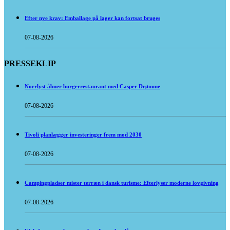
Efter nye krav: Emballage på lager kan fortsat bruges
07-08-2026
PRESSEKLIP
Norrlyst åbner burgerrestaurant med Casper Drømme
07-08-2026
Tivoli planlægger investeringer frem mod 2030
07-08-2026
Campingpladser mister terræn i dansk turisme: Efterlyser moderne lovgivning
07-08-2026