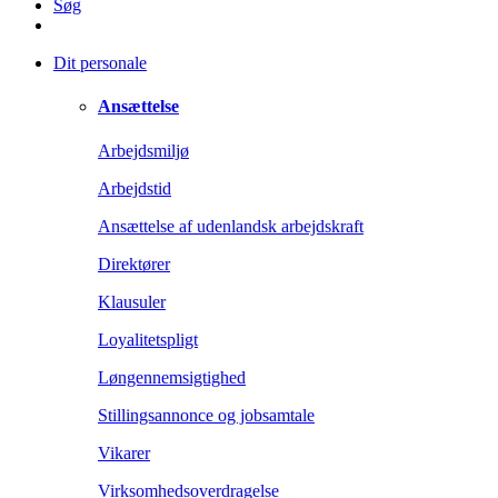
Søg
Dit personale
Ansættelse
Arbejdsmiljø
Arbejdstid
Ansættelse af udenlandsk arbejdskraft
Direktører
Klausuler
Loyalitetspligt
Løngennemsigtighed
Stillingsannonce og jobsamtale
Vikarer
Virksomhedsoverdragelse