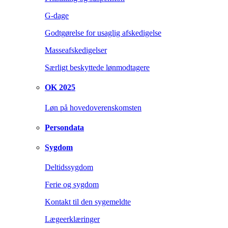
G-dage
Godtgørelse for usaglig afskedigelse
Masseafskedigelser
Særligt beskyttede lønmodtagere
OK 2025
Løn på hovedoverenskomsten
Persondata
Sygdom
Deltidssygdom
Ferie og sygdom
Kontakt til den sygemeldte
Lægeerklæringer