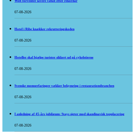
Wolt forventer lavere vækst efter rekordår
07-08-2026
Hotel i Ribe knækker rekrutteringskoden
07-08-2026
Hoteller skal hjælpe turister sikkert ud på cykelstierne
07-08-2026
Svenske momserfaringer vækker bekymring i restaurationsbranchen
07-08-2026
I anledning af 45-års jubilæum: Stays sigter mod skandinavisk topplacering
07-08-2026