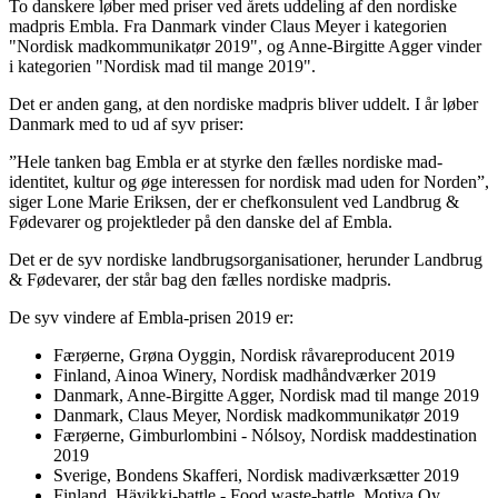
To danskere løber med priser ved årets uddeling af den nordiske
madpris Embla. Fra Danmark vinder Claus Meyer i kategorien
"Nordisk madkommunikatør 2019", og Anne-Birgitte Agger vinder
i kategorien "Nordisk mad til mange 2019".
Det er anden gang, at den nordiske madpris bliver uddelt. I år løber
Danmark med to ud af syv priser:
”Hele tanken bag Embla er at styrke den fælles nordiske mad-
identitet, kultur og øge interessen for nordisk mad uden for Norden”,
siger Lone Marie Eriksen, der er chefkonsulent ved Landbrug &
Fødevarer og projektleder på den danske del af Embla.
Det er de syv nordiske landbrugsorganisationer, herunder Landbrug
& Fødevarer, der står bag den fælles nordiske madpris.
De syv vindere af Embla-prisen 2019 er:
Færøerne, Grøna Oyggin, Nordisk råvareproducent 2019
Finland, Ainoa Winery, Nordisk madhåndværker 2019
Danmark, Anne-Birgitte Agger, Nordisk mad til mange 2019
Danmark, Claus Meyer, Nordisk madkommunikatør 2019
Færøerne, Gimburlombini - Nólsoy, Nordisk maddestination
2019
Sverige, Bondens Skafferi, Nordisk madiværksætter 2019
Finland, Hävikki-battle - Food waste-battle, Motiva Oy,