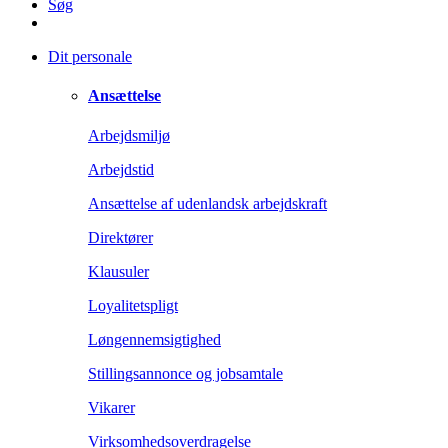
Søg
Dit personale
Ansættelse
Arbejdsmiljø
Arbejdstid
Ansættelse af udenlandsk arbejdskraft
Direktører
Klausuler
Loyalitetspligt
Løngennemsigtighed
Stillingsannonce og jobsamtale
Vikarer
Virksomhedsoverdragelse