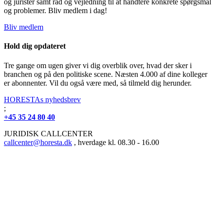
og jurister samt råd og vejledning til at håndtere konkrete spørgsmål
og problemer. Bliv medlem i dag!
Bliv medlem
Hold dig opdateret
Tre gange om ugen giver vi dig overblik over, hvad der sker i
branchen og på den politiske scene. Næsten 4.000 af dine kolleger
er abonnenter. Vil du også være med, så tilmeld dig herunder.
HORESTAs nyhedsbrev
;
+45 35 24 80 40
JURIDISK CALLCENTER
callcenter@horesta.dk
, hverdage kl. 08.30 - 16.00