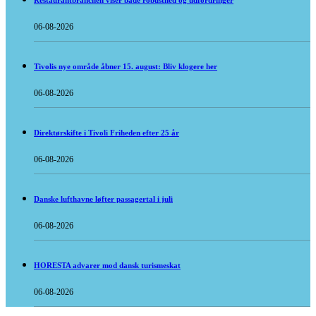
Restaurantbranchen viser både robusthed og udfordringer
06-08-2026
Tivolis nye område åbner 15. august: Bliv klogere her
06-08-2026
Direktørskifte i Tivoli Friheden efter 25 år
06-08-2026
Danske lufthavne løfter passagertal i juli
06-08-2026
HORESTA advarer mod dansk turismeskat
06-08-2026