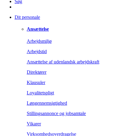
Søg
Dit personale
Ansættelse
Arbejdsmiljø
Arbejdstid
Ansættelse af udenlandsk arbejdskraft
Direktører
Klausuler
Loyalitetspligt
Løngennemsigtighed
Stillingsannonce og jobsamtale
Vikarer
Virksomhedsoverdragelse