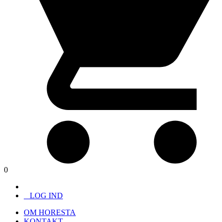
0
LOG IND
OM HORESTA
KONTAKT