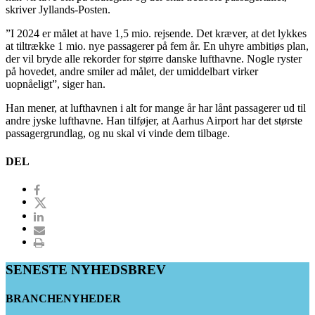
skriver Jyllands-Posten.
”I 2024 er målet at have 1,5 mio. rejsende. Det kræver, at det lykkes
at tiltrække 1 mio. nye passagerer på fem år. En uhyre ambitiøs plan,
der vil bryde alle rekorder for større danske lufthavne. Nogle ryster
på hovedet, andre smiler ad målet, der umiddelbart virker
uopnåeligt”, siger han.
Han mener, at lufthavnen i alt for mange år har lånt passagerer ud til
andre jyske lufthavne. Han tilføjer, at Aarhus Airport har det største
passagergrundlag, og nu skal vi vinde dem tilbage.
DEL
SENESTE NYHEDSBREV
BRANCHENYHEDER