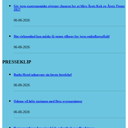
Giv jeres gastronomiske stjerner chancen for at blive Årets Kok og Årets Tjener
2027
06-08-2026
Din virksomhed kan måske få penge tilbage for jeres emballageaffald
06-08-2026
PRESSEKLIP
Ruths Hotel udnævner sin første hotelchef
06-08-2026
Odense vil løfte turismen med flere overnatninger
06-08-2026