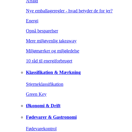
Affald
Nye emballageregler - hvad betyder de for jer?
Energi
Opnå besparelser
Mere miljøvenlig takeaway
Miljømærker og miljøledelse
10 råd til energiforbruget
Klassifikation & Mærkning
Stjerneklassifikation
Green Key
Økonomi & Drift
Fødevarer & Gastronomi
Fødevarekontrol