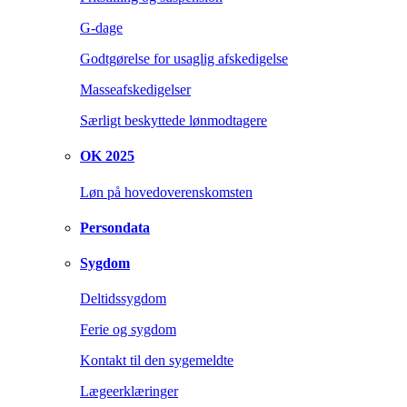
G-dage
Godtgørelse for usaglig afskedigelse
Masseafskedigelser
Særligt beskyttede lønmodtagere
OK 2025
Løn på hovedoverenskomsten
Persondata
Sygdom
Deltidssygdom
Ferie og sygdom
Kontakt til den sygemeldte
Lægeerklæringer