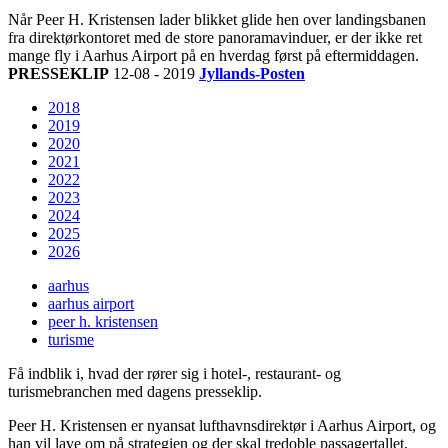
Når Peer H. Kristensen lader blikket glide hen over landingsbanen
fra direktørkontoret med de store panoramavinduer, er der ikke ret
mange fly i Aarhus Airport på en hverdag først på eftermiddagen.
PRESSEKLIP
12-08 - 2019
Jyllands-Posten
2018
2019
2020
2021
2022
2023
2024
2025
2026
aarhus
aarhus airport
peer h. kristensen
turisme
Få indblik i, hvad der rører sig i hotel-, restaurant- og
turismebranchen med dagens presseklip.
Peer H. Kristensen er nyansat lufthavnsdirektør i Aarhus Airport, og
han vil lave om på strategien og der skal tredoble passagertallet,