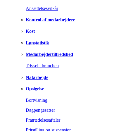
Ansættelsesvilkår
Kontrol af medarbejdere
Kost
Lønstatistik
Medarbejdertilfredshed
Trivsel i branchen
Natarbejde
Opsigelse
Bortvisning
Dagpengesatser
Fratrædelsesaftaler
Fritstilling og suspension