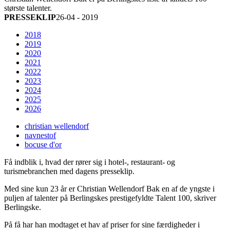
største talenter.
PRESSEKLIP
26-04 - 2019
2018
2019
2020
2021
2022
2023
2024
2025
2026
christian wellendorf
navnestof
bocuse d'or
Få indblik i, hvad der rører sig i hotel-, restaurant- og
turismebranchen med dagens presseklip.
Med sine kun 23 år er Christian Wellendorf Bak en af de yngste i
puljen af talenter på Berlingskes prestigefyldte Talent 100, skriver
Berlingske.
På få har han modtaget et hav af priser for sine færdigheder i