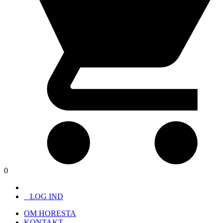
0
LOG IND
OM HORESTA
KONTAKT