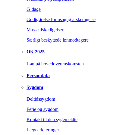
G-dage
Godtgørelse for usaglig afskedigelse
Masseafskedigelser
Særligt beskyttede lønmodtagere
OK 2025
Løn på hovedoverenskomsten
Persondata
Sygdom
Deltidssygdom
Ferie og sygdom
Kontakt til den sygemeldte
Lægeerklæringer