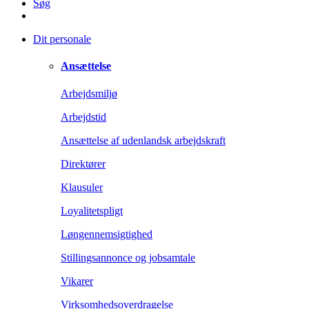
Søg
Dit personale
Ansættelse
Arbejdsmiljø
Arbejdstid
Ansættelse af udenlandsk arbejdskraft
Direktører
Klausuler
Loyalitetspligt
Løngennemsigtighed
Stillingsannonce og jobsamtale
Vikarer
Virksomhedsoverdragelse