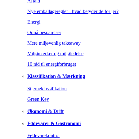
Affald
Nye emballageregler - hvad betyder de for jer?
Energi
Opnå besparelser
Mere miljøvenlig takeaway
Miljømærker og miljøledelse
10 råd til energiforbruget
Klassifikation & Mærkning
Stjerneklassifikation
Green Key
Økonomi & Drift
Fødevarer & Gastronomi
Fødevarekontrol