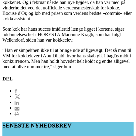
køkkenet. Og i februar nåede han nye højder, da han var med på
vinderholdet ved det uofficielle verdensmesterskab for kokke,
Bocuse d'Or, og løb med prisen som verdens bedste »commis« eller
kokkeassistent.
Som kok har hans succes imidlertid længe ligget i kortene, siger
uddannelseschef i HORESTA Marianne Kragh, som har fulgt
Wellendorf, siden han var kokkeelev.
”Han er simpelthen ikke til at bringe ude af ligevægt. Det så man til
VM for kokkelever i Abu Dhabi, hvor hans skab gik i baglås midt i
konkurrencen. Men han holdt hovedet helt koldt og endte alligevel
med at blive nummer tre,” siger hun.
DEL
SENESTE NYHEDSBREV