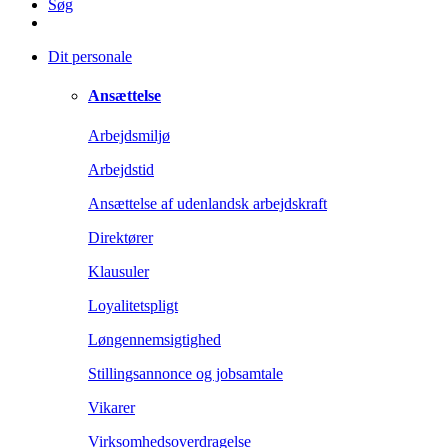
Søg
Dit personale
Ansættelse
Arbejdsmiljø
Arbejdstid
Ansættelse af udenlandsk arbejdskraft
Direktører
Klausuler
Loyalitetspligt
Løngennemsigtighed
Stillingsannonce og jobsamtale
Vikarer
Virksomhedsoverdragelse