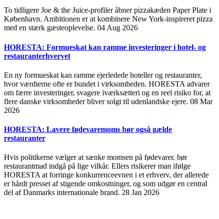
To tidligere Joe & the Juice-profiler åbner pizzakæden Paper Plate i
København. Ambitionen er at kombinere New York-inspireret pizza
med en stærk gæsteoplevelse.
04 Aug 2026
HORESTA: Formueskat kan ramme investeringer i hotel- og
restauranterhvervet
En ny formueskat kan ramme ejerledede hoteller og restauranter,
hvor værdierne ofte er bundet i virksomheden. HORESTA advarer
om færre investeringer, svagere iværksætteri og en reel risiko for, at
flere danske virksomheder bliver solgt til udenlandske ejere.
08 Mar
2026
HORESTA: Lavere fødevaremoms bør også gælde
restauranter
Hvis politikerne vælger at sænke momsen på fødevarer, bør
restaurantmad indgå på lige vilkår. Ellers risikerer man ifølge
HORESTA at forringe konkurrenceevnen i et erhverv, der allerede
er hårdt presset af stigende omkostninger, og som udgør en central
del af Danmarks internationale brand.
28 Jan 2026