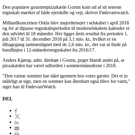
Den populære gourmetpizzakæde Gorms kom ud af sit seneste
regnskab mærket af både ejerskifte og vejr, skriver Fødevarewatch.
Milliardkoncernen Orkla blev majoritetsejer i selskabet i april 2018
og for at tilpasse regnskabsperioden til moderselskabets kalender er
den udvidet til 18 måneder. Her ligger årets resultat fra perioden 1.
juli 2017 til 31. december 2018 på 3,1 mio. kr., hvilket er en
tilbagegang sammenlignet med de 2,6 mio. kr., der var at finde på
bundlinjen i 12-månedersregnskabet fra 2016/17.
Anders Kjørup, adm. direktør i Gorms, peger blandt andet på, at
pizzakæden har været udfordret i sommermånederne i 2018.
"Den varme sommer har slået igennem hos vores gæster. Det er jo
utåleligt at sige, men en sommer kan åbenbart også blive for varm,"
siger han til FødevareWatch.
DEL