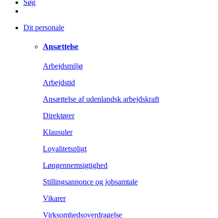
Søg
Dit personale
Ansættelse
Arbejdsmiljø
Arbejdstid
Ansættelse af udenlandsk arbejdskraft
Direktører
Klausuler
Loyalitetspligt
Løngennemsigtighed
Stillingsannonce og jobsamtale
Vikarer
Virksomhedsoverdragelse