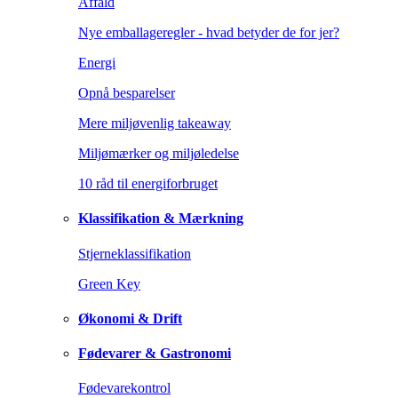
Affald
Nye emballageregler - hvad betyder de for jer?
Energi
Opnå besparelser
Mere miljøvenlig takeaway
Miljømærker og miljøledelse
10 råd til energiforbruget
Klassifikation & Mærkning
Stjerneklassifikation
Green Key
Økonomi & Drift
Fødevarer & Gastronomi
Fødevarekontrol