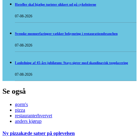
Hoteller skal hjælpe turister sikkert ud på cykelstierne
07-08-2026
Svenske momserfaringer vækker bekymring i restaurationsbranchen
07-08-2026
I anledning af 45-års jubilæum: Stays sigter mod skandinavisk topplacering
07-08-2026
Se også
gorm's
pizza
restauranterhvervet
anders kjørup
Ny pizzakæde satser på oplevelsen