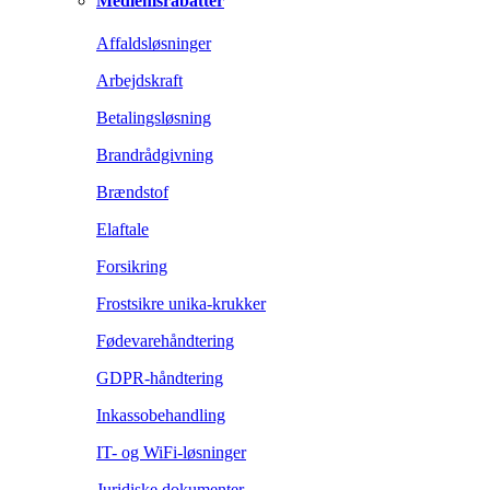
Medlemsrabatter
Affaldsløsninger
Arbejdskraft
Betalingsløsning
Brandrådgivning
Brændstof
Elaftale
Forsikring
Frostsikre unika-krukker
Fødevarehåndtering
GDPR-håndtering
Inkassobehandling
IT- og WiFi-løsninger
Juridiske dokumenter