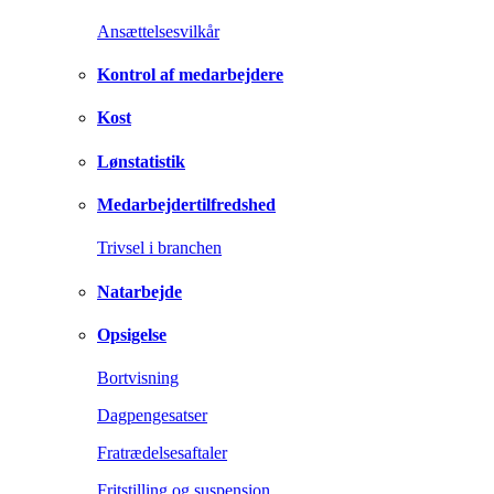
Ansættelsesvilkår
Kontrol af medarbejdere
Kost
Lønstatistik
Medarbejdertilfredshed
Trivsel i branchen
Natarbejde
Opsigelse
Bortvisning
Dagpengesatser
Fratrædelsesaftaler
Fritstilling og suspension