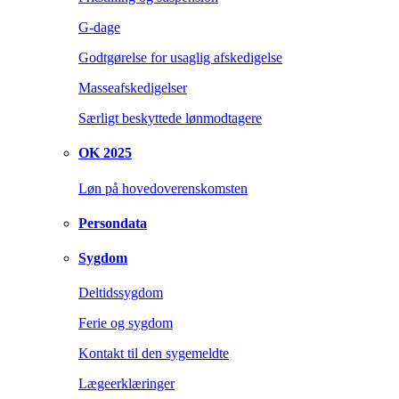
G-dage
Godtgørelse for usaglig afskedigelse
Masseafskedigelser
Særligt beskyttede lønmodtagere
OK 2025
Løn på hovedoverenskomsten
Persondata
Sygdom
Deltidssygdom
Ferie og sygdom
Kontakt til den sygemeldte
Lægeerklæringer