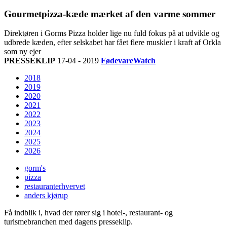
Gourmetpizza-kæde mærket af den varme sommer
Direktøren i Gorms Pizza holder lige nu fuld fokus på at udvikle og
udbrede kæden, efter selskabet har fået flere muskler i kraft af Orkla
som ny ejer
PRESSEKLIP
17-04 - 2019
FødevareWatch
2018
2019
2020
2021
2022
2023
2024
2025
2026
gorm's
pizza
restauranterhvervet
anders kjørup
Få indblik i, hvad der rører sig i hotel-, restaurant- og
turismebranchen med dagens presseklip.