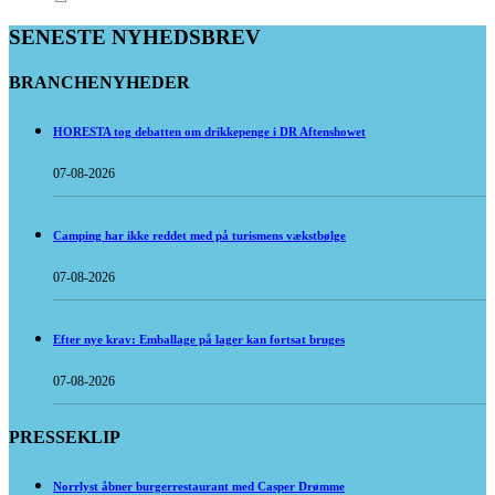
SENESTE NYHEDSBREV
BRANCHENYHEDER
HORESTA tog debatten om drikkepenge i DR Aftenshowet
07-08-2026
Camping har ikke reddet med på turismens vækstbølge
07-08-2026
Efter nye krav: Emballage på lager kan fortsat bruges
07-08-2026
PRESSEKLIP
Norrlyst åbner burgerrestaurant med Casper Drømme