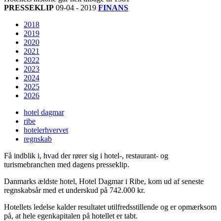
PRESSEKLIP
09-04 - 2019
FINANS
2018
2019
2020
2021
2022
2023
2024
2025
2026
hotel dagmar
ribe
hotelerhvervet
regnskab
Få indblik i, hvad der rører sig i hotel-, restaurant- og
turismebranchen med dagens presseklip.
Danmarks ældste hotel, Hotel Dagmar i Ribe, kom ud af seneste
regnskabsår med et underskud på 742.000 kr.
Hotellets ledelse kalder resultatet utilfredsstillende og er opmærksom
på, at hele egenkapitalen på hotellet er tabt.