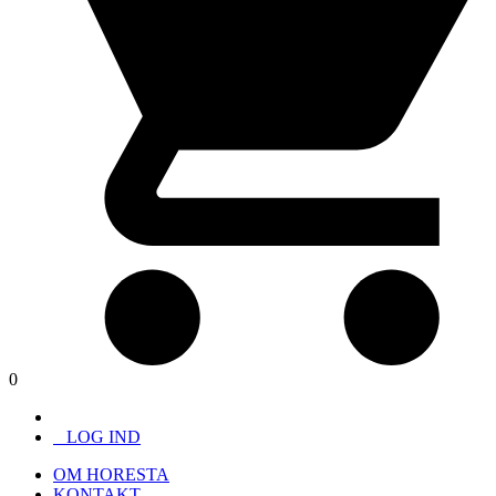
0
LOG IND
OM HORESTA
KONTAKT