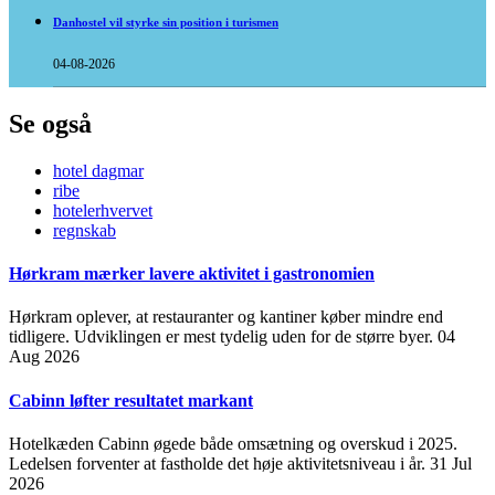
Danhostel vil styrke sin position i turismen
04-08-2026
Se også
hotel dagmar
ribe
hotelerhvervet
regnskab
Hørkram mærker lavere aktivitet i gastronomien
Hørkram oplever, at restauranter og kantiner køber mindre end
tidligere. Udviklingen er mest tydelig uden for de større byer.
04
Aug 2026
Cabinn løfter resultatet markant
Hotelkæden Cabinn øgede både omsætning og overskud i 2025.
Ledelsen forventer at fastholde det høje aktivitetsniveau i år.
31 Jul
2026