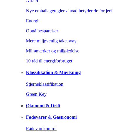
Affald
Nye emballageregler - hvad betyder de for jer?
Energi
Opnå besparelser
Mere miljøvenlig takeaway
Miljømærker og miljøledelse
10 råd til energiforbruget
Klassifikation & Mærkning
Stjerneklassifikation
Green Key
Økonomi & Drift
Fødevarer & Gastronomi
Fødevarekontrol