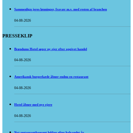
Sammenlign jeres lønninger, fravær m.v. med resten af branchen
04-08-2026
PRESSEKLIP
Brøndums Hotel søger ny ejer efter opgivet handel
04-08-2026
Amerikansk burgerkæde åbner endnu en restaurant
04-08-2026
Hotel åbner med nye ejere
04-08-2026
Nyt restaurantkoncept lukker efter halvandet år