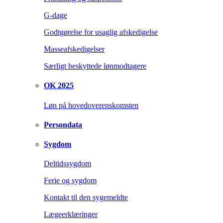
G-dage
Godtgørelse for usaglig afskedigelse
Masseafskedigelser
Særligt beskyttede lønmodtagere
OK 2025
Løn på hovedoverenskomsten
Persondata
Sygdom
Deltidssygdom
Ferie og sygdom
Kontakt til den sygemeldte
Lægeerklæringer