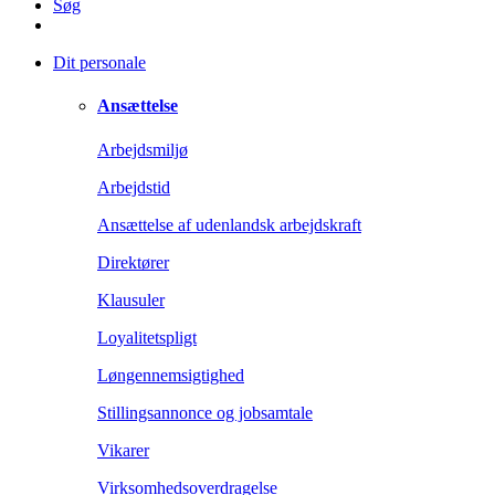
Søg
Dit personale
Ansættelse
Arbejdsmiljø
Arbejdstid
Ansættelse af udenlandsk arbejdskraft
Direktører
Klausuler
Loyalitetspligt
Løngennemsigtighed
Stillingsannonce og jobsamtale
Vikarer
Virksomhedsoverdragelse