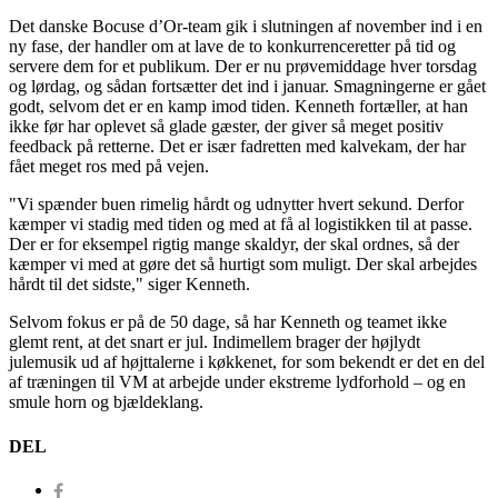
Det danske Bocuse d’Or-team gik i slutningen af november ind i en
ny fase, der handler om at lave de to konkurrenceretter på tid og
servere dem for et publikum. Der er nu prøvemiddage hver torsdag
og lørdag, og sådan fortsætter det ind i januar. Smagningerne er gået
godt, selvom det er en kamp imod tiden. Kenneth fortæller, at han
ikke før har oplevet så glade gæster, der giver så meget positiv
feedback på retterne. Det er især fadretten med kalvekam, der har
fået meget ros med på vejen.
"Vi spænder buen rimelig hårdt og udnytter hvert sekund. Derfor
kæmper vi stadig med tiden og med at få al logistikken til at passe.
Der er for eksempel rigtig mange skaldyr, der skal ordnes, så der
kæmper vi med at gøre det så hurtigt som muligt. Der skal arbejdes
hårdt til det sidste," siger Kenneth.
Selvom fokus er på de 50 dage, så har Kenneth og teamet ikke
glemt rent, at det snart er jul. Indimellem brager der højlydt
julemusik ud af højttalerne i køkkenet, for som bekendt er det en del
af træningen til VM at arbejde under ekstreme lydforhold – og en
smule horn og bjældeklang.
DEL