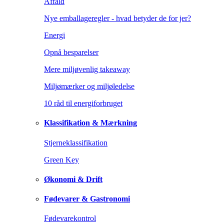
Affald
Nye emballageregler - hvad betyder de for jer?
Energi
Opnå besparelser
Mere miljøvenlig takeaway
Miljømærker og miljøledelse
10 råd til energiforbruget
Klassifikation & Mærkning
Stjerneklassifikation
Green Key
Økonomi & Drift
Fødevarer & Gastronomi
Fødevarekontrol