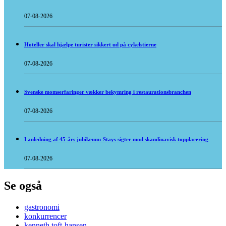
07-08-2026
Hoteller skal hjælpe turister sikkert ud på cykelstierne
07-08-2026
Svenske momserfaringer vækker bekymring i restaurationsbranchen
07-08-2026
I anledning af 45-års jubilæum: Stays sigter mod skandinavisk topplacering
07-08-2026
Se også
gastronomi
konkurrencer
kenneth toft-hansen