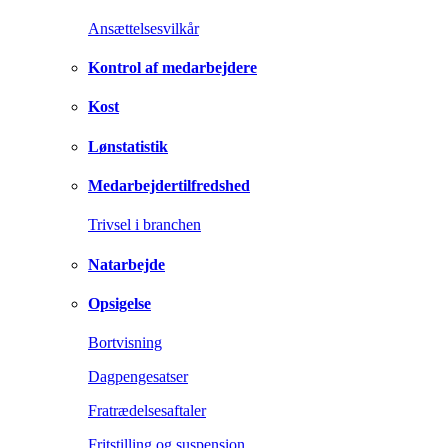
Ansættelsesvilkår
Kontrol af medarbejdere
Kost
Lønstatistik
Medarbejdertilfredshed
Trivsel i branchen
Natarbejde
Opsigelse
Bortvisning
Dagpengesatser
Fratrædelsesaftaler
Fritstilling og suspension