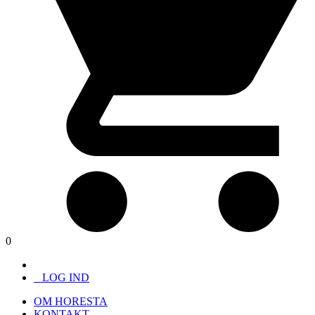
0
LOG IND
OM HORESTA
KONTAKT