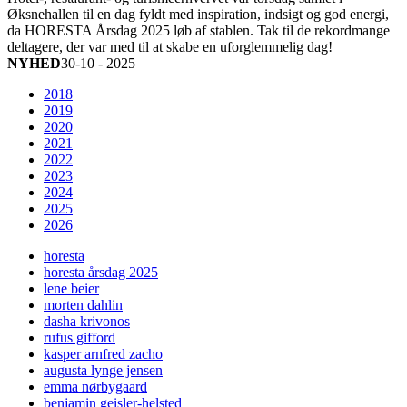
Øksnehallen til en dag fyldt med inspiration, indsigt og god energi,
da HORESTA Årsdag 2025 løb af stablen. Tak til de rekordmange
deltagere, der var med til at skabe en uforglemmelig dag!
NYHED
30-10 - 2025
2018
2019
2020
2021
2022
2023
2024
2025
2026
horesta
horesta årsdag 2025
lene beier
morten dahlin
dasha krivonos
rufus gifford
kasper arnfred zacho
augusta lynge jensen
emma nørbygaard
benjamin geisler-helsted