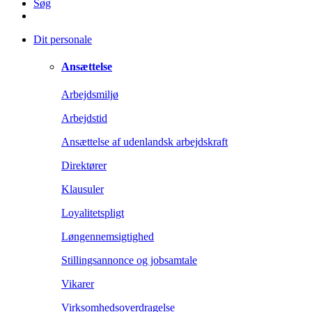
Søg
Dit personale
Ansættelse
Arbejdsmiljø
Arbejdstid
Ansættelse af udenlandsk arbejdskraft
Direktører
Klausuler
Loyalitetspligt
Løngennemsigtighed
Stillingsannonce og jobsamtale
Vikarer
Virksomhedsoverdragelse