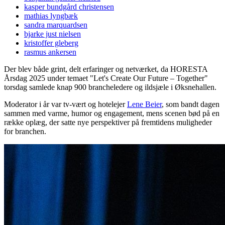
kasper bundgård christensen
mathias lyngbæk
sandra marquardsen
bjarke just nielsen
kristoffer gleberg
rasmus ankersen
Der blev både grint, delt erfaringer og netværket, da HORESTA
Årsdag 2025 under temaet "Let's Create Our Future – Together"
torsdag samlede knap 900 brancheledere og ildsjæle i Øksnehallen.
Moderator i år var tv-vært og hotelejer
Lene Beier
, som bandt dagen
sammen med varme, humor og engagement, mens scenen bød på en
række oplæg, der satte nye perspektiver på fremtidens muligheder
for branchen.