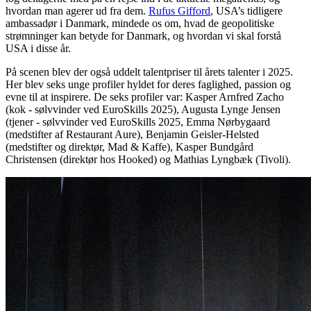
hvordan man agerer ud fra dem.
Rufus Gifford
, USA’s tidligere
ambassadør i Danmark, mindede os om, hvad de geopolitiske
strømninger kan betyde for Danmark, og hvordan vi skal forstå
USA i disse år.
På scenen blev der også uddelt talentpriser til årets talenter i 2025.
Her blev seks unge profiler hyldet for deres faglighed, passion og
evne til at inspirere. De seks profiler var: Kasper Arnfred Zacho
(kok - sølvvinder ved EuroSkills 2025), Augusta Lynge Jensen
(tjener - sølvvinder ved EuroSkills 2025, Emma Nørbygaard
(medstifter af Restaurant Aure), Benjamin Geisler-Helsted
(medstifter og direktør, Mad & Kaffe), Kasper Bundgård
Christensen (direktør hos Hooked) og Mathias Lyngbæk (Tivoli).