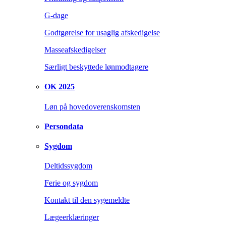
G-dage
Godtgørelse for usaglig afskedigelse
Masseafskedigelser
Særligt beskyttede lønmodtagere
OK 2025
Løn på hovedoverenskomsten
Persondata
Sygdom
Deltidssygdom
Ferie og sygdom
Kontakt til den sygemeldte
Lægeerklæringer