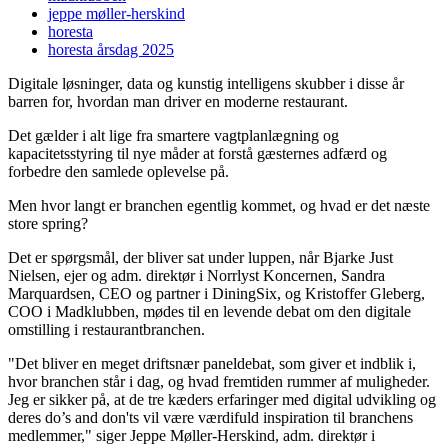
jeppe møller-herskind
horesta
horesta årsdag 2025
Digitale løsninger, data og kunstig intelligens skubber i disse år
barren for, hvordan man driver en moderne restaurant.
Det gælder i alt lige fra smartere vagtplanlægning og
kapacitetsstyring til nye måder at forstå gæsternes adfærd og
forbedre den samlede oplevelse på.
Men hvor langt er branchen egentlig kommet, og hvad er det næste
store spring?
Det er spørgsmål, der bliver sat under luppen, når Bjarke Just
Nielsen, ejer og adm. direktør i Norrlyst Koncernen, Sandra
Marquardsen, CEO og partner i DiningSix, og Kristoffer Gleberg,
COO i Madklubben, mødes til en levende debat om den digitale
omstilling i restaurantbranchen.
"Det bliver en meget driftsnær paneldebat, som giver et indblik i,
hvor branchen står i dag, og hvad fremtiden rummer af muligheder.
Jeg er sikker på, at de tre kæders erfaringer med digital udvikling og
deres do’s and don'ts vil være værdifuld inspiration til branchens
medlemmer," siger Jeppe Møller-Herskind, adm. direktør i