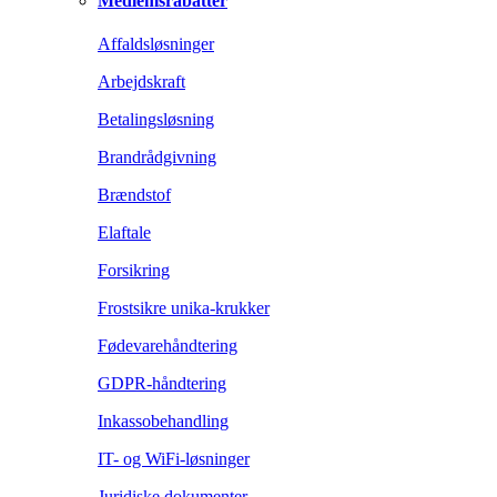
Medlemsrabatter
Affaldsløsninger
Arbejdskraft
Betalingsløsning
Brandrådgivning
Brændstof
Elaftale
Forsikring
Frostsikre unika-krukker
Fødevarehåndtering
GDPR-håndtering
Inkassobehandling
IT- og WiFi-løsninger
Juridiske dokumenter