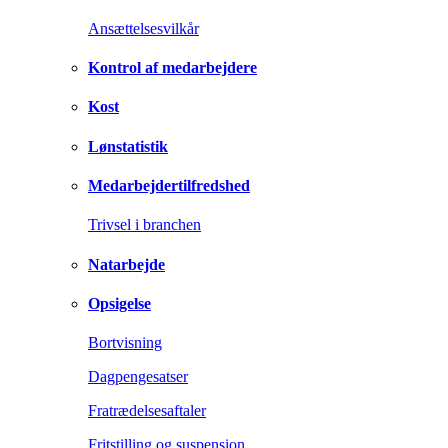
Ansættelsesvilkår
Kontrol af medarbejdere
Kost
Lønstatistik
Medarbejdertilfredshed
Trivsel i branchen
Natarbejde
Opsigelse
Bortvisning
Dagpengesatser
Fratrædelsesaftaler
Fritstilling og suspension