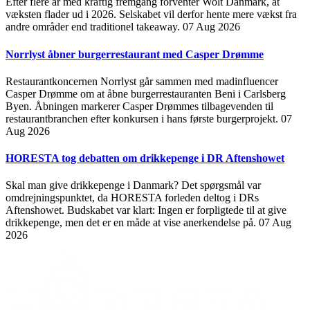
Efter flere år med kraftig fremgang forventer Wolt Danmark, at
væksten flader ud i 2026. Selskabet vil derfor hente mere vækst fra
andre områder end traditionel takeaway.
07 Aug 2026
Norrlyst åbner burgerrestaurant med Casper Drømme
Restaurantkoncernen Norrlyst går sammen med madinfluencer
Casper Drømme om at åbne burgerrestauranten Beni i Carlsberg
Byen. Åbningen markerer Casper Drømmes tilbagevenden til
restaurantbranchen efter konkursen i hans første burgerprojekt.
07
Aug 2026
HORESTA tog debatten om drikkepenge i DR Aftenshowet
Skal man give drikkepenge i Danmark? Det spørgsmål var
omdrejningspunktet, da HORESTA forleden deltog i DRs
Aftenshowet. Budskabet var klart: Ingen er forpligtede til at give
drikkepenge, men det er en måde at vise anerkendelse på.
07 Aug
2026