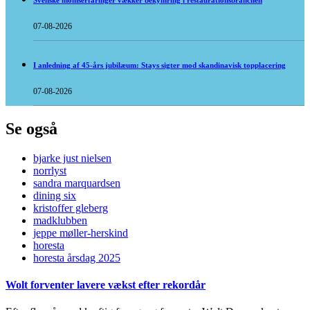
Svenske momserfaringer vækker bekymring i restaurationsbranchen
07-08-2026
I anledning af 45-års jubilæum: Stays sigter mod skandinavisk topplacering
07-08-2026
Se også
bjarke just nielsen
norrlyst
sandra marquardsen
dining six
kristoffer gleberg
madklubben
jeppe møller-herskind
horesta
horesta årsdag 2025
Wolt forventer lavere vækst efter rekordår