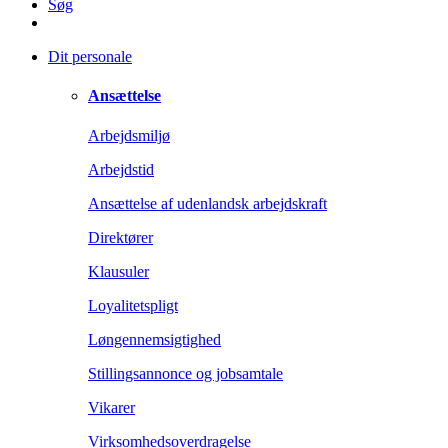
Søg
Dit personale
Ansættelse
Arbejdsmiljø
Arbejdstid
Ansættelse af udenlandsk arbejdskraft
Direktører
Klausuler
Loyalitetspligt
Løngennemsigtighed
Stillingsannonce og jobsamtale
Vikarer
Virksomhedsoverdragelse