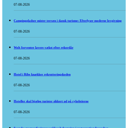
07-08-2026
Campingpladser mister terræn i dansk turisme: Efterlyser moderne lovgivning
07-08-2026
Wolt forventer lavere vækst efter rekordår
07-08-2026
Hotel i Ribe knækker rekrutteringskoden
07-08-2026
Hoteller skal hjælpe turister sikkert ud på cykelstierne
07-08-2026