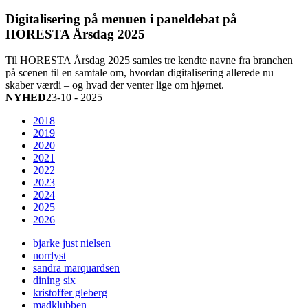
Digitalisering på menuen i paneldebat på
HORESTA Årsdag 2025
Til HORESTA Årsdag 2025 samles tre kendte navne fra branchen
på scenen til en samtale om, hvordan digitalisering allerede nu
skaber værdi – og hvad der venter lige om hjørnet.
NYHED
23-10 - 2025
2018
2019
2020
2021
2022
2023
2024
2025
2026
bjarke just nielsen
norrlyst
sandra marquardsen
dining six
kristoffer gleberg
madklubben