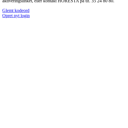
aktiveringslinket, eller kontakt HORESTA på tlf. 35 24 80 80.
Glemt kodeord
Opret nyt login