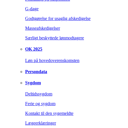
G-dage
Godtgørelse for usaglig afskedigelse
Masseafskedigelser
Særligt beskyttede lønmodtagere
OK 2025
Løn på hovedoverenskomsten
Persondata
Sygdom
Deltidssygdom
Ferie og sygdom
Kontakt til den sygemeldte
Lægeerklæringer