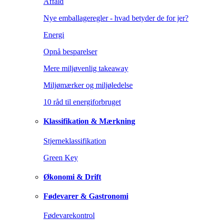
Affald
Nye emballageregler - hvad betyder de for jer?
Energi
Opnå besparelser
Mere miljøvenlig takeaway
Miljømærker og miljøledelse
10 råd til energiforbruget
Klassifikation & Mærkning
Stjerneklassifikation
Green Key
Økonomi & Drift
Fødevarer & Gastronomi
Fødevarekontrol